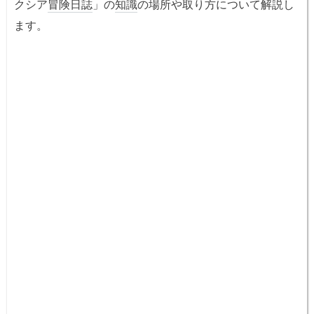
クシア
冒険日誌
」の
知識
の場所や取り方について解説し
ます。