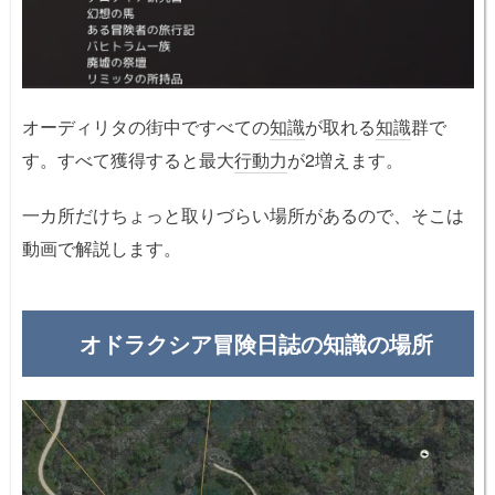
オーディリタの街中ですべての
知識
が取れる
知識
群で
す。すべて獲得すると最大
行動力
が2増えます。
一カ所だけちょっと取りづらい場所があるので、そこは
動画で解説します。
オドラクシア冒険日誌の知識の場所