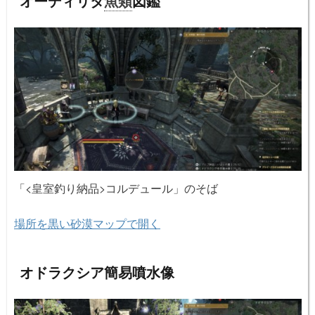
オーディリタ
魚類
図鑑
「<皇室釣り納品>コルデュール」のそば
場所を黒い砂漠マップで開く
オドラクシア簡易噴水像