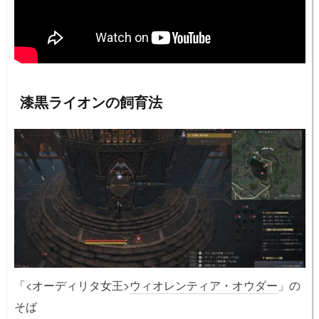
漆黒ライオンの飼育法
「<オーディリタ女王>
ウィオレンティア・オウダー
」の
そば