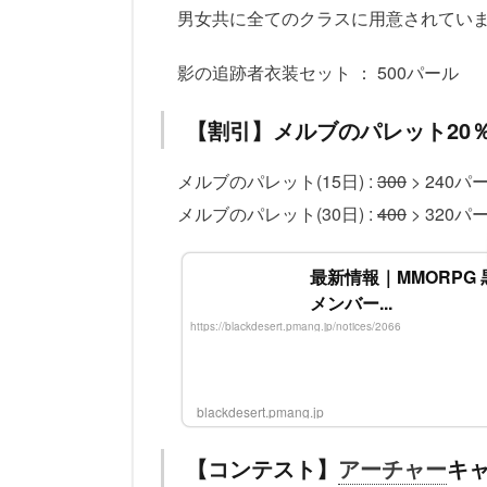
男女共に全てのクラスに用意されてい
影の追跡者衣装セット ： 500パール
【割引】メルブのパレット20％オ
メルブのパレット(15日) :
300
> 240パ
メルブのパレット(30日) :
400
> 320パ
最新情報｜MMORPG
メンバー...
https://blackdesert.pmang.jp/notices/2066
blackdesert.pmang.jp
【コンテスト】
アーチャー
キ