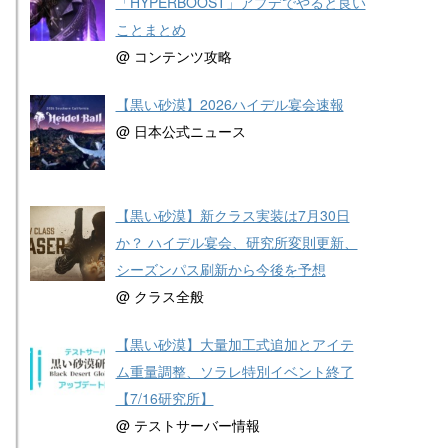
「HYPERBOOST」アプデでやると良い
ことまとめ
@ コンテンツ攻略
【黒い砂漠】2026ハイデル宴会速報
@ 日本公式ニュース
【黒い砂漠】新クラス実装は7月30日
か？ ハイデル宴会、研究所変則更新、
シーズンパス刷新から今後を予想
@ クラス全般
【黒い砂漠】大量加工式追加とアイテ
ム重量調整、ソラレ特別イベント終了
【7/16研究所】
@ テストサーバー情報