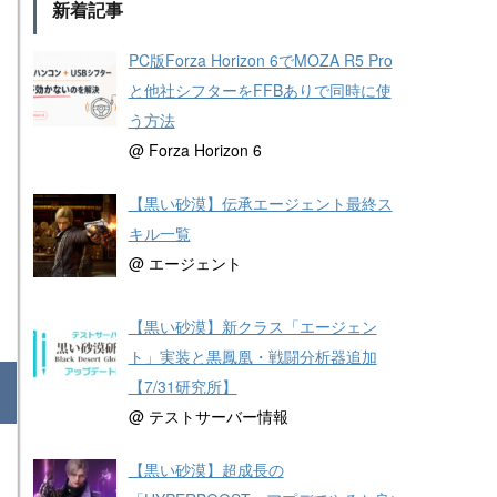
新着記事
PC版Forza Horizon 6でMOZA R5 Pro
と他社シフターをFFBありで同時に使
う方法
@ Forza Horizon 6
【黒い砂漠】伝承エージェント最終ス
キル一覧
@ エージェント
【黒い砂漠】新クラス「エージェン
ト」実装と黒鳳凰・戦闘分析器追加
【7/31研究所】
@ テストサーバー情報
【黒い砂漠】超成長の