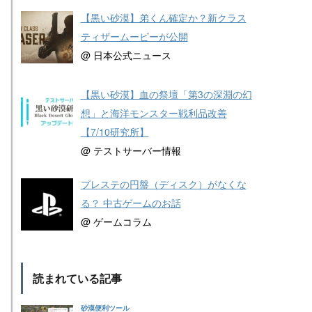
【黒い砂漠】弟くん確定か？新クラス
ティザームービーが公開
@ 日本公式ニュース
【黒い砂漠】血の祭壇「第3の深淵の幻
想」と海洋モンスター戦利品改善
【7/10研究所】
@ テストサーバー情報
プレステの円盤（ディスク）がなくな
る？ 中古ゲームのお話
@ ゲームコラム
読まれている記事