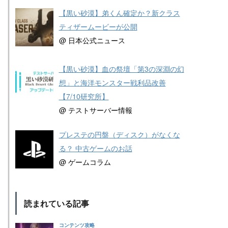
【黒い砂漠】弟くん確定か？新クラス
ティザームービーが公開
@ 日本公式ニュース
【黒い砂漠】血の祭壇「第3の深淵の幻
想」と海洋モンスター戦利品改善
【7/10研究所】
@ テストサーバー情報
プレステの円盤（ディスク）がなくな
る？ 中古ゲームのお話
@ ゲームコラム
読まれている記事