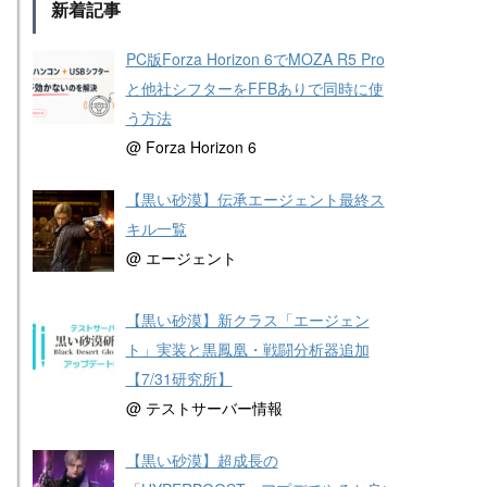
新着記事
PC版Forza Horizon 6でMOZA R5 Pro
と他社シフターをFFBありで同時に使
う方法
@ Forza Horizon 6
【黒い砂漠】伝承エージェント最終ス
キル一覧
@ エージェント
【黒い砂漠】新クラス「エージェン
ト」実装と黒鳳凰・戦闘分析器追加
【7/31研究所】
@ テストサーバー情報
【黒い砂漠】超成長の