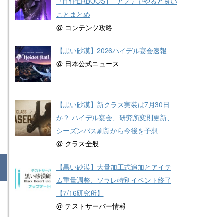
「HYPERBOOST」アプデでやると良い
ことまとめ
@ コンテンツ攻略
【黒い砂漠】2026ハイデル宴会速報
@ 日本公式ニュース
【黒い砂漠】新クラス実装は7月30日
か？ ハイデル宴会、研究所変則更新、
シーズンパス刷新から今後を予想
@ クラス全般
【黒い砂漠】大量加工式追加とアイテ
ム重量調整、ソラレ特別イベント終了
【7/16研究所】
@ テストサーバー情報