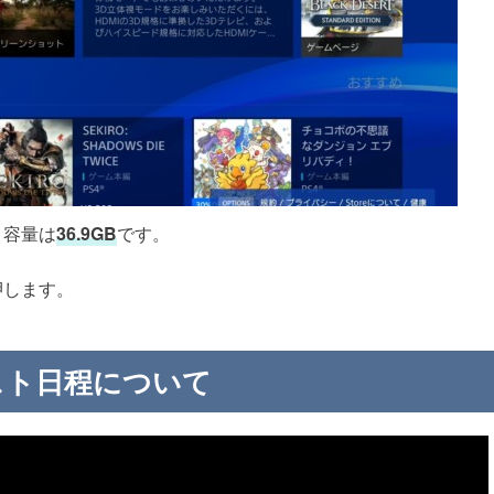
き容量は
36.9GB
です。
押します。
スト日程について