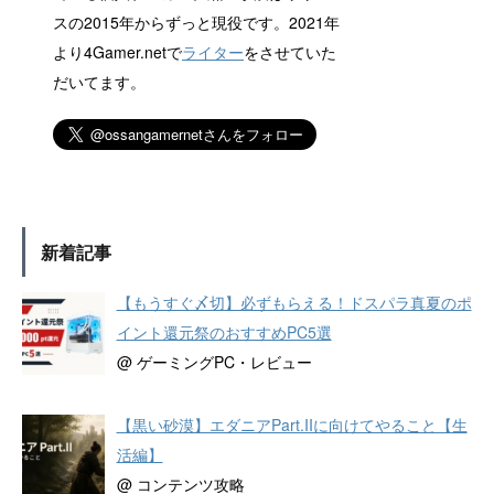
スの2015年からずっと現役です。2021年
より4Gamer.netで
ライター
をさせていた
だいてます。
新着記事
【もうすぐ〆切】必ずもらえる！ドスパラ真夏のポ
イント還元祭のおすすめPC5選
@ ゲーミングPC・レビュー
【黒い砂漠】エダニアPart.IIに向けてやること【生
活編】
@ コンテンツ攻略