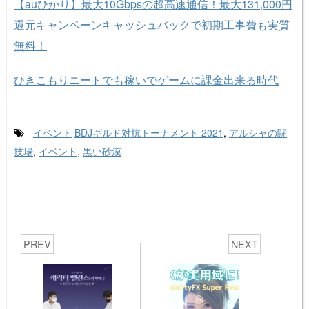
【auひかり】最大10Gbpsの超高速通信！最大131,000円
還元キャンペーンキャッシュバックで初期工事費も実質
無料！
ひきこもりニートでも稼いでゲームに課金出来る時代
-
イベント
BDJギルド対抗トーナメント 2021
,
アルシャの闘
技場
,
イベント
,
黒い砂漠
PREV
NEXT