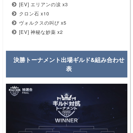
[EV] エリアンの涙 x3
クロン石 x10
ヴォルクスの叫び x5
[EV] 神秘な妙薬 x2
決勝トーナメント出場ギルド&組み合わせ
表