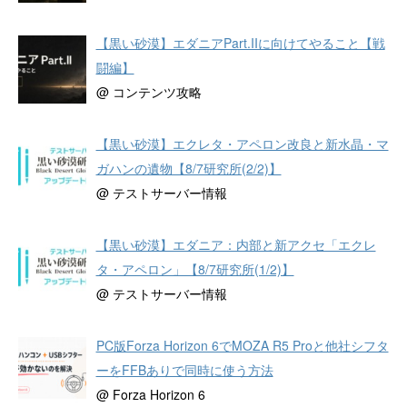
【黒い砂漠】エダニアPart.IIに向けてやること【戦
闘編】
@ コンテンツ攻略
【黒い砂漠】エクレタ・アペロン改良と新水晶・マ
ガハンの遺物【8/7研究所(2/2)】
@ テストサーバー情報
【黒い砂漠】エダニア：内部と新アクセ「エクレ
タ・アペロン」【8/7研究所(1/2)】
@ テストサーバー情報
PC版Forza Horizon 6でMOZA R5 Proと他社シフタ
ーをFFBありで同時に使う方法
@ Forza Horizon 6