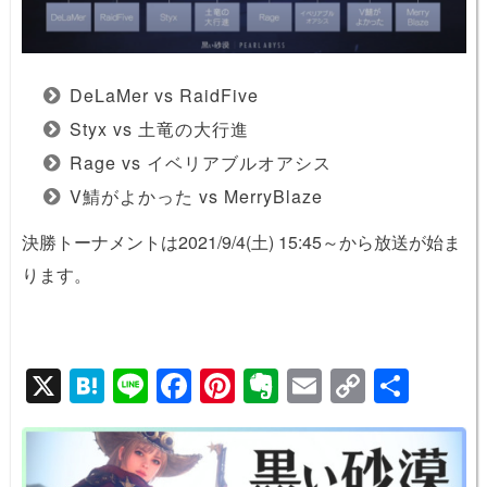
DeLaMer vs RaidFive
Styx vs 土竜の大行進
Rage vs イベリアブルオアシス
V鯖がよかった vs MerryBlaze
決勝トーナメントは2021/9/4(土) 15:45～から放送が始ま
ります。
X
H
Li
F
Pi
E
E
C
共
at
n
a
nt
v
m
o
有
e
e
c
er
er
ail
p