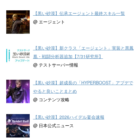
【黒い砂漠】伝承エージェント最終スキル一覧
@ エージェント
【黒い砂漠】新クラス「エージェント」実装と黒鳳
凰・戦闘分析器追加【7/31研究所】
@ テストサーバー情報
【黒い砂漠】超成長の「HYPERBOOST」アプデで
やると良いことまとめ
@ コンテンツ攻略
【黒い砂漠】2026ハイデル宴会速報
@ 日本公式ニュース