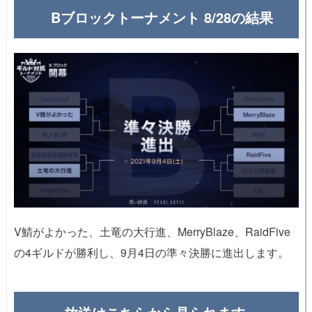
Bブロックトーナメント 8/28の結果
V鯖がよかった、土竜の大行進、MerryBlaze、RaidFive
の4ギルドが勝利し、9月4日の準々決勝に進出します。