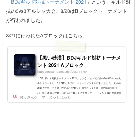
「
BDJギルド対抗トーナメント 2021
」という、ギルド対
抗の3vs3アルシャ大会、8/28はBブロックトーナメント
が行われました。
8/21に行われたAブロックはこちら。
【黒い砂漠】BDJギルド対抗トーナメ
ント 2021 Aブロック
https://ossan-gamer.net/post-71764
「BDJギルド対抗トーナメント 2021」という、ギルド対抗の3vs3アルシャ大
会がスタートし、8月21日はAブロックトーナメントが行われました。大会の
概要 Aブロック予選：2021年8月21日(土) Bブロック予選：2021年8月28日
(土) 準々決勝～決勝：2021年9月4日(土)Aブロックトーナメント 8/21の結果R
おっさんゲーマーどっとねっと
age、Styx、イベリアブルオアシス、DeLaMerの4ギルドが勝利し、9月4日の
準々決勝に進出します。放送はこちらから見られます。実況にe-Sportsキャ
スターのササさん、解説はあーやさん、GMペンジーさんの進行で進められ
ました。瑞鳳殿 vs IXCESh...