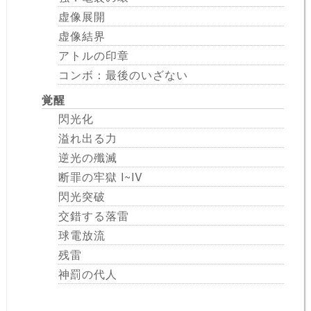
虚像展開
虚像結界
アトルの印章
コンボ：最後のいざない
覚醒
閃光化
溢れ出る力
逆光の殲滅
断罪の牢獄 I~IV
閃光突破
交錯する落雷
球電放流
残雷
神罰の代人