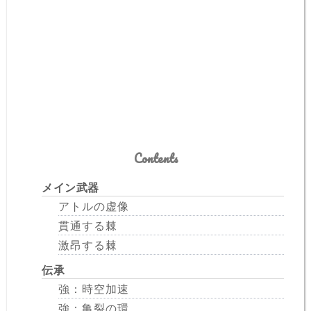
Contents
メイン武器
アトルの虚像
貫通する棘
激昂する棘
伝承
強：時空加速
強：亀裂の環