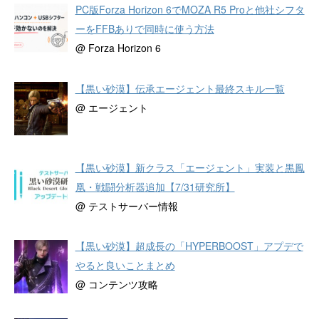
PC版Forza Horizon 6でMOZA R5 Proと他社シフタ
ーをFFBありで同時に使う方法
@ Forza Horizon 6
【黒い砂漠】伝承エージェント最終スキル一覧
@ エージェント
【黒い砂漠】新クラス「エージェント」実装と黒鳳
凰・戦闘分析器追加【7/31研究所】
@ テストサーバー情報
【黒い砂漠】超成長の「HYPERBOOST」アプデで
やると良いことまとめ
@ コンテンツ攻略