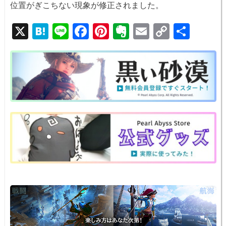
位置がぎこちない現象が修正されました。
X
H
Li
F
Pi
E
E
C
共
at
n
a
nt
v
m
o
有
e
e
c
er
er
ail
p
n
e
e
n
y
a
b
st
ot
Li
o
e
n
o
k
k