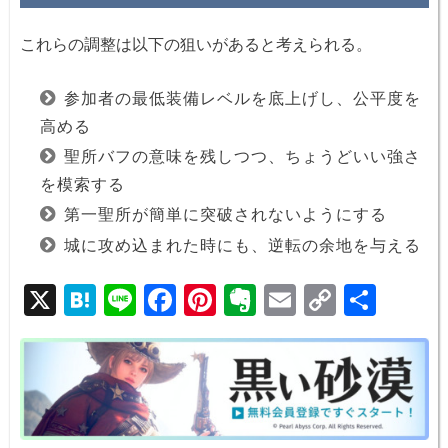
これらの調整は以下の狙いがあると考えられる。
参加者の最低装備レベルを底上げし、公平度を
高める
聖所バフの意味を残しつつ、ちょうどいい強さ
を模索する
第一聖所が簡単に突破されないようにする
城に攻め込まれた時にも、逆転の余地を与える
X
H
Li
F
Pi
E
E
C
共
at
n
a
nt
v
m
o
有
e
e
c
er
er
ail
p
n
e
e
n
y
a
b
st
ot
Li