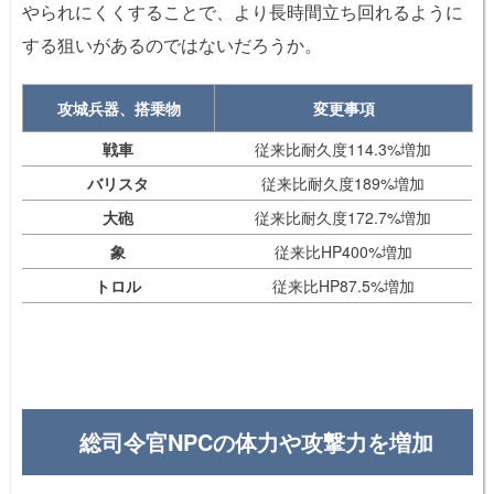
やられにくくすることで、より長時間立ち回れるように
する狙いがあるのではないだろうか。
攻城兵器、搭乗物
変更事項
戦車
従来比耐久度114.3%増加
バリスタ
従来比耐久度189%増加
大砲
従来比耐久度172.7%増加
象
従来比HP400%増加
トロル
従来比HP87.5%増加
総司令官NPCの体力や攻撃力を増加