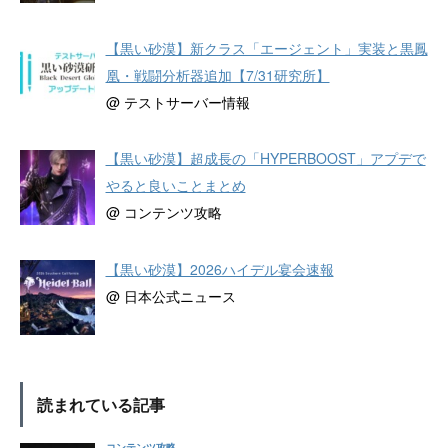
【黒い砂漠】新クラス「エージェント」実装と黒鳳
凰・戦闘分析器追加【7/31研究所】
@ テストサーバー情報
【黒い砂漠】超成長の「HYPERBOOST」アプデで
やると良いことまとめ
@ コンテンツ攻略
【黒い砂漠】2026ハイデル宴会速報
@ 日本公式ニュース
読まれている記事