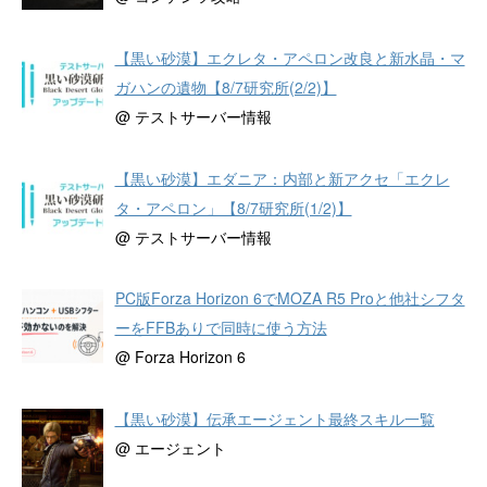
【黒い砂漠】エクレタ・アペロン改良と新水晶・マ
ガハンの遺物【8/7研究所(2/2)】
@ テストサーバー情報
【黒い砂漠】エダニア：内部と新アクセ「エクレ
タ・アペロン」【8/7研究所(1/2)】
@ テストサーバー情報
PC版Forza Horizon 6でMOZA R5 Proと他社シフタ
ーをFFBありで同時に使う方法
@ Forza Horizon 6
【黒い砂漠】伝承エージェント最終スキル一覧
@ エージェント