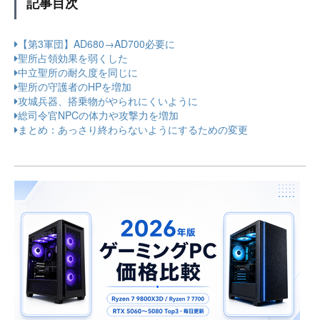
記事目次
【第3軍団】AD680→AD700必要に
聖所占領効果を弱くした
中立聖所の耐久度を同じに
聖所の守護者のHPを増加
攻城兵器、搭乗物がやられにくいように
総司令官NPCの体力や攻撃力を増加
まとめ：あっさり終わらないようにするための変更