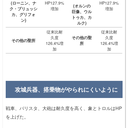
(ローニン、ナ
HP127.9%
HP127.9%
(オルンの
ク・ブリュッシ
増加
増加
巨像、ウル
カ、グリフォ
トゥカ、カ
ン)
ルク)
従来比耐
従来比耐
久度
その他の聖
久度
その他の聖所
126.4%増
所
126.4%増
加
加
攻城兵器、搭乗物がやられにくいように
戦車、バリスタ、大砲は耐久度を高く、象とトロルはHP
を上げた。