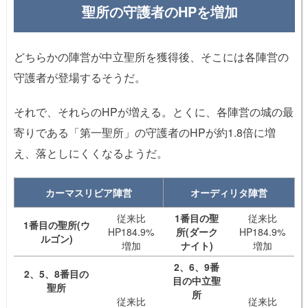
聖所の守護者のHPを増加
どちらかの陣営が中立聖所を獲得後、そこには各陣営の
守護者が登場するそうだ。
それで、それらのHPが増える。とくに、各陣営の城の最
寄りである「第一聖所」の守護者のHPが約1.8倍に増
え、落としにくくなるようだ。
カーマスリビア陣営
オーディリタ陣営
従来比
1番目の聖
従来比
1番目の聖所(ウ
HP184.9%
所(ダーク
HP184.9%
ルゴン)
増加
ナイト)
増加
2、6、9番
2、5、8番目の
目の中立聖
聖所
所
従来比
従来比