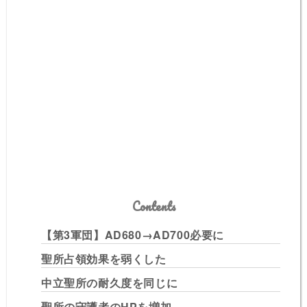
Contents
【第3軍団】AD680→AD700必要に
聖所占領効果を弱くした
中立聖所の耐久度を同じに
聖所の守護者のHPを増加