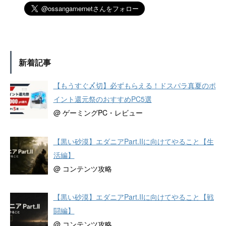
新着記事
【もうすぐ〆切】必ずもらえる！ドスパラ真夏のポ
イント還元祭のおすすめPC5選
@ ゲーミングPC・レビュー
【黒い砂漠】エダニアPart.IIに向けてやること【生
活編】
@ コンテンツ攻略
【黒い砂漠】エダニアPart.IIに向けてやること【戦
闘編】
@ コンテンツ攻略