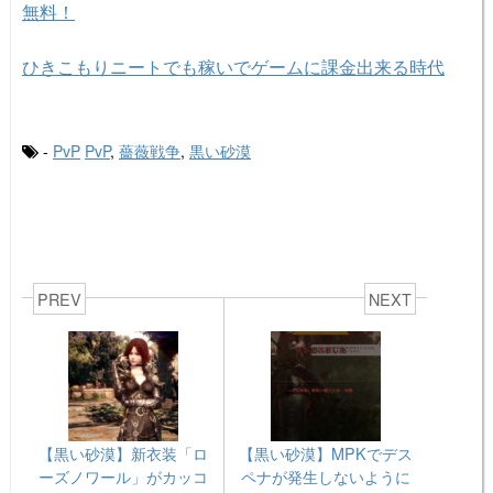
無料！
ひきこもりニートでも稼いでゲームに課金出来る時代
-
PvP
PvP
,
薔薇戦争
,
黒い砂漠
PREV
NEXT
【黒い砂漠】新衣装「ロ
【黒い砂漠】MPKでデス
ーズノワール」がカッコ
ペナが発生しないように