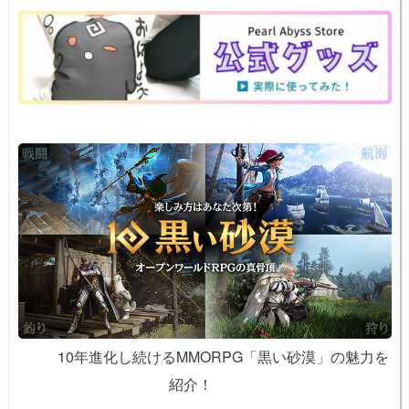
o
e
n
o
k
k
10年進化し続けるMMORPG「黒い砂漠」の魅力を
紹介！