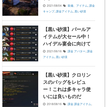
2021/08/04
装備、アイテム
,
課金
キャンプ
,
課金アイテム
,
黒い砂漠
【黒い砂漠】パールア
イテムが大セール中！
ハイデル宴会に向けて
2021/06/16
課金
アバター
,
課金
アイテム
,
黒い砂漠
【黒い砂漠】クロリン
スのバッグをレビュ
ー！これは多キャラ使
いには良いものだ
2018/08/16
課金
課金アイテム
,