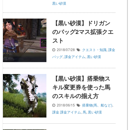
黒い砂漠
【黒い砂漠】ドリガン
のバッグ2マス拡張クエ
スト
2018/07/28
クエスト・知識
,
課金
バッグ
,
課金アイテム
,
黒い砂漠
【黒い砂漠】搭乗物ス
キル変更券を使った馬
のスキルの揃え方
2018/06/15
搭乗物(馬、船など)
,
課金
課金アイテム
,
馬
,
黒い砂漠