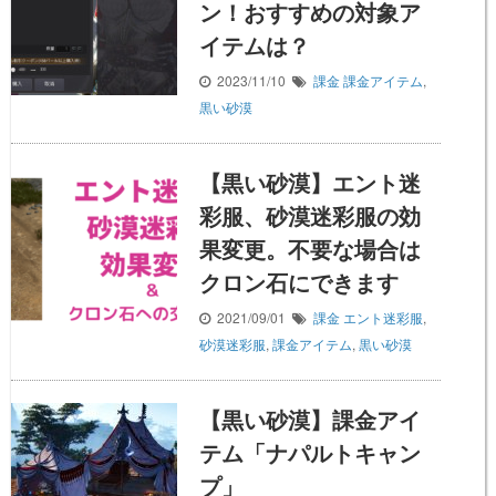
ン！おすすめの対象ア
イテムは？
2023/11/10
課金
課金アイテム
,
黒い砂漠
【黒い砂漠】エント迷
彩服、砂漠迷彩服の効
果変更。不要な場合は
クロン石にできます
2021/09/01
課金
エント迷彩服
,
砂漠迷彩服
,
課金アイテム
,
黒い砂漠
【黒い砂漠】課金アイ
テム「ナパルトキャン
プ」