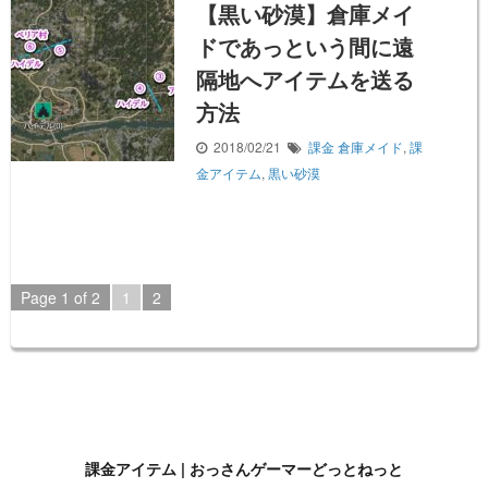
【黒い砂漠】倉庫メイ
ドであっという間に遠
隔地へアイテムを送る
方法
2018/02/21
課金
倉庫メイド
,
課
金アイテム
,
黒い砂漠
Page 1 of 2
1
2
課金アイテム | おっさんゲーマーどっとねっと