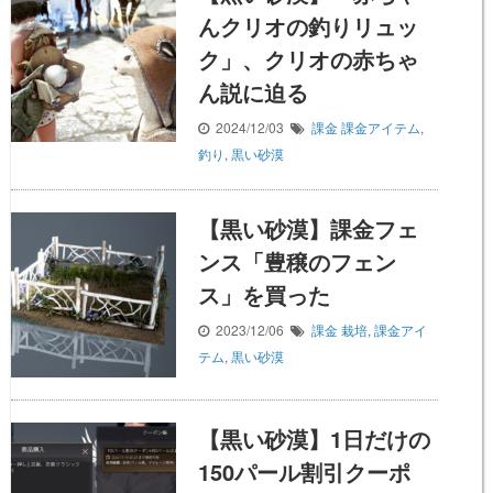
んクリオの釣りリュッ
ク」、クリオの赤ちゃ
ん説に迫る
2024/12/03
課金
課金アイテム
,
釣り
,
黒い砂漠
【黒い砂漠】課金フェ
ンス「豊穣のフェン
ス」を買った
2023/12/06
課金
栽培
,
課金アイ
テム
,
黒い砂漠
【黒い砂漠】1日だけの
150パール割引クーポ