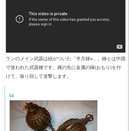
ラン
の
メイン武器
は紐がついた「半月錘※」。錘とは中国
で使われた武器種です。縄の先に金属の錘(おもり)を付
けて、振り回して攻撃します。