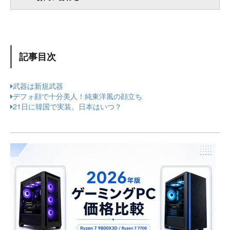
記事目次
武器は新規武器
デフォ顔で十分美人！純東洋風の顔立ち
21日に韓国で実装。日本はいつ？