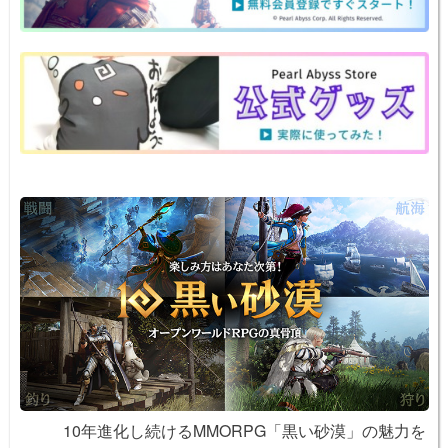
a
b
st
ot
Li
o
e
n
o
k
k
10年進化し続けるMMORPG「黒い砂漠」の魅力を