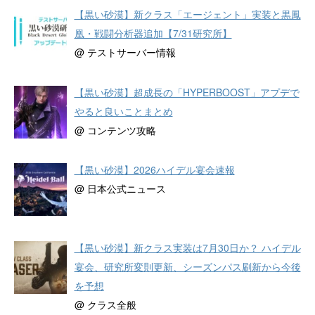
【黒い砂漠】新クラス「エージェント」実装と黒鳳
凰・戦闘分析器追加【7/31研究所】
@ テストサーバー情報
【黒い砂漠】超成長の「HYPERBOOST」アプデで
やると良いことまとめ
@ コンテンツ攻略
【黒い砂漠】2026ハイデル宴会速報
@ 日本公式ニュース
【黒い砂漠】新クラス実装は7月30日か？ ハイデル
宴会、研究所変則更新、シーズンパス刷新から今後
を予想
@ クラス全般