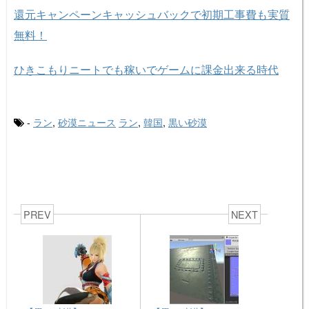
還元キャンペーンキャッシュバックで初期工事費も実質
無料！
ひきこもりニートでも稼いでゲームに課金出来る時代
-
ラン
,
砂漠ニュース
ラン
,
韓国
,
黒い砂漠
PREV
NEXT