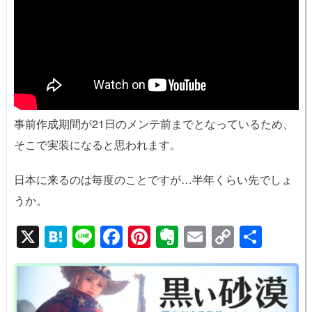
事前作成期間が21日のメンテ前までとなっているため、
そこで実装になると思われます。
日本に来るのは毎度のことですが…半年くらい先でしょ
うか。
X
H
Li
F
Pi
E
E
C
共
at
n
a
nt
v
m
o
有
e
e
c
er
er
ail
p
n
e
e
n
y