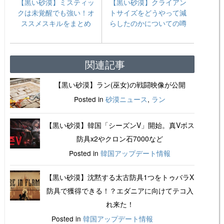
【黒い砂漠】ミスティッ
【黒い砂漠】クライアン
クは未覚醒でも強い！オ
トサイズをどうやって減
ススメスキルをまとめ
らしたのかについての噂
関連記事
【黒い砂漠】ラン(巫女)の戦闘映像が公開
Posted in
砂漠ニュース
,
ラン
【黒い砂漠】韓国「シーズンV」開始。真Vボス
防具x2やクロン石7000など
Posted in
韓国アップデート情報
【黒い砂漠】沈黙する太古防具1つをトゥバラX
防具で獲得できる！？エダニアに向けてテコ入
れ来た！
Posted in
韓国アップデート情報