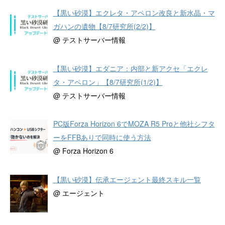
【黒い砂漠】エクレタ・アペロン改良と新水晶・マ
ガハンの遺物【8/7研究所(2/2)】
@ テストサーバー情報
【黒い砂漠】エダニア：内部と新アクセ「エクレ
タ・アペロン」【8/7研究所(1/2)】
@ テストサーバー情報
PC版Forza Horizon 6でMOZA R5 Proと他社シフタ
ーをFFBありで同時に使う方法
@ Forza Horizon 6
【黒い砂漠】伝承エージェント最終スキル一覧
@ エージェント