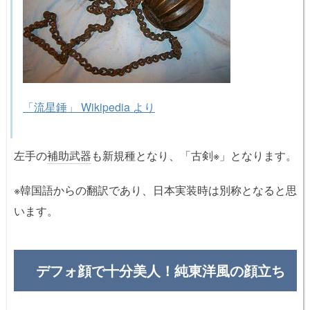
「流星錘」 Wikipedia より
左手の
補助武器
も新規種となり、「古剣※」となります。
※韓国語からの翻訳であり、日本実装時は別称となると思
います。
デフォ顔で十分美人！純東洋風の顔立ち