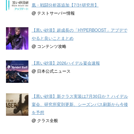
凰・戦闘分析器追加【7/31研究所】
@ テストサーバー情報
【黒い砂漠】超成長の「HYPERBOOST」アプデで
やると良いことまとめ
@ コンテンツ攻略
【黒い砂漠】2026ハイデル宴会速報
@ 日本公式ニュース
【黒い砂漠】新クラス実装は7月30日か？ ハイデル
宴会、研究所変則更新、シーズンパス刷新から今後
を予想
@ クラス全般