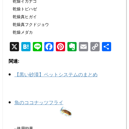
乾燥イカナゴ
乾燥トビハゼ
乾燥真ヒガイ
乾燥真フクドジョウ
乾燥メダカ
X
H
Li
F
Pi
E
E
C
共
at
n
a
nt
v
m
o
有
関連:
e
e
c
er
er
ail
p
n
e
e
n
y
【黒い砂漠】ペットシステムのまとめ
a
b
st
ot
Li
o
e
n
o
k
魚のココナッツフライ
k
- 使用効果