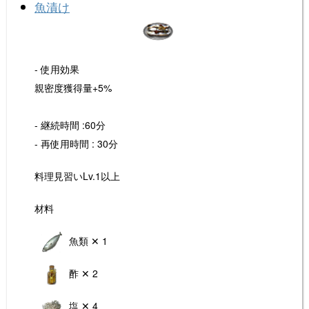
魚漬け
- 使用効果
親密度獲得量+5%
- 継続時間 :60分
- 再使用時間 : 30分
料理見習いLv.1以上
材料
魚類 ✕ 1
酢 ✕ 2
塩 ✕ 4