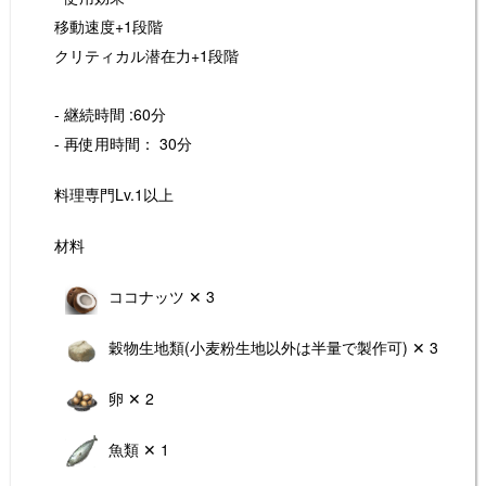
移動速度+1段階
クリティカル潜在力+1段階
- 継続時間 :60分
- 再使用時間： 30分
料理専門Lv.1以上
材料
ココナッツ ✕ 3
穀物生地類(小麦粉生地以外は半量で製作可) ✕ 3
卵 ✕ 2
魚類 ✕ 1