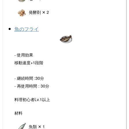
発酵剤 ✕ 2
魚のフライ
- 使用効果
移動速度+1段階
- 継続時間 :30分
- 再使用時間 : 30分
料理初心者Lv.1以上
材料
魚類 ✕ 1