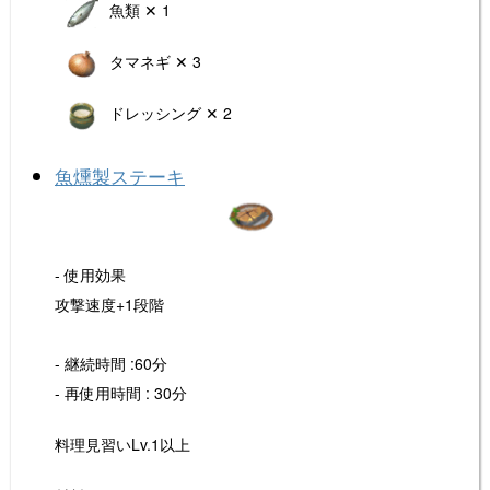
魚類 ✕ 1
タマネギ ✕ 3
ドレッシング ✕ 2
魚燻製ステーキ
- 使用効果
攻撃速度+1段階
- 継続時間 :60分
- 再使用時間 : 30分
料理見習いLv.1以上