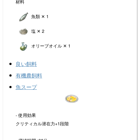
材料
魚類 ✕ 1
塩 ✕ 2
オリーブオイル ✕ 1
良い飼料
有機農飼料
魚スープ
- 使用効果
クリティカル潜在力+1段階