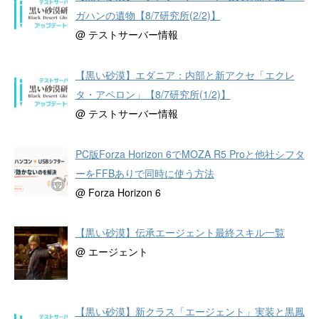
ガハンの遺物【8/7研究所(2/2)】
@ テストサーバー情報
【黒い砂漠】エダニア：内部と新アクセ「エクレ
タ・アペロン」【8/7研究所(1/2)】
@ テストサーバー情報
PC版Forza Horizon 6でMOZA R5 Proと他社シフタ
ーをFFBありで同時に使う方法
@ Forza Horizon 6
【黒い砂漠】伝承エージェント最終スキル一覧
@ エージェント
【黒い砂漠】新クラス「エージェント」実装と黒鳳