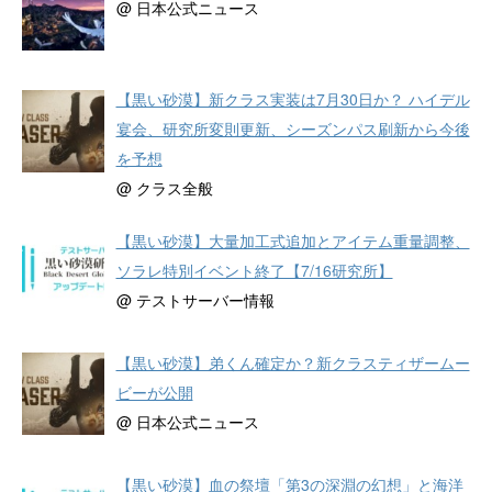
@ 日本公式ニュース
【黒い砂漠】新クラス実装は7月30日か？ ハイデル
宴会、研究所変則更新、シーズンパス刷新から今後
を予想
@ クラス全般
【黒い砂漠】大量加工式追加とアイテム重量調整、
ソラレ特別イベント終了【7/16研究所】
@ テストサーバー情報
【黒い砂漠】弟くん確定か？新クラスティザームー
ビーが公開
@ 日本公式ニュース
【黒い砂漠】血の祭壇「第3の深淵の幻想」と海洋