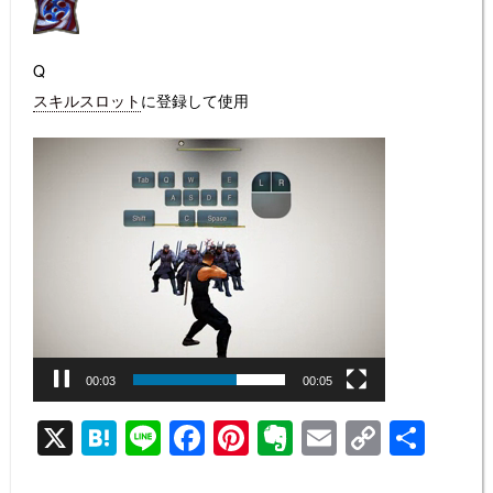
Q
スキルスロット
に登録して使用
動
画
プ
レ
ー
ヤ
ー
00:04
00:05
X
H
Li
F
Pi
E
E
C
共
at
n
a
nt
v
m
o
有