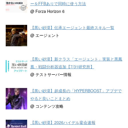
ーをFFBありで同時に使う方法
@ Forza Horizon 6
【黒い砂漠】伝承エージェント最終スキル一覧
@ エージェント
【黒い砂漠】新クラス「エージェント」実装と黒鳳
凰・戦闘分析器追加【7/31研究所】
@ テストサーバー情報
【黒い砂漠】超成長の「HYPERBOOST」アプデで
やると良いことまとめ
@ コンテンツ攻略
【黒い砂漠】2026ハイデル宴会速報