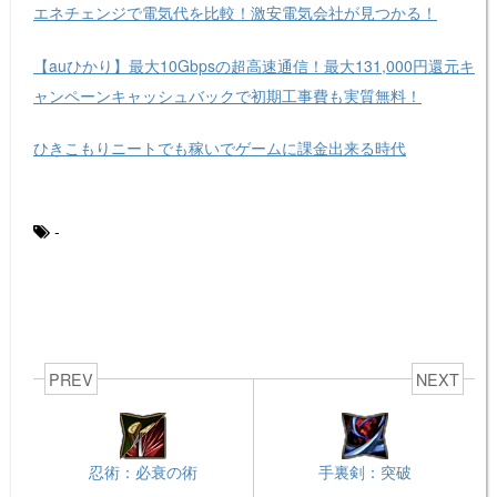
エネチェンジで電気代を比較！激安電気会社が見つかる！
【auひかり】最大10Gbpsの超高速通信！最大131,000円還元キ
ャンペーンキャッシュバックで初期工事費も実質無料！
ひきこもりニートでも稼いでゲームに課金出来る時代
-
PREV
NEXT
忍術：必衰の術
手裏剣：突破