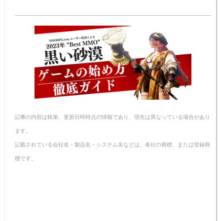
e
e
c
er
er
ail
p
n
e
e
n
y
a
b
st
ot
Li
o
e
n
o
k
k
記事の内容は執筆、更新日時時点の情報であり、現在は異なっている場合があり
ます。
記載されている会社名・製品名・システム名などは、各社の商標、または登録商
標です。