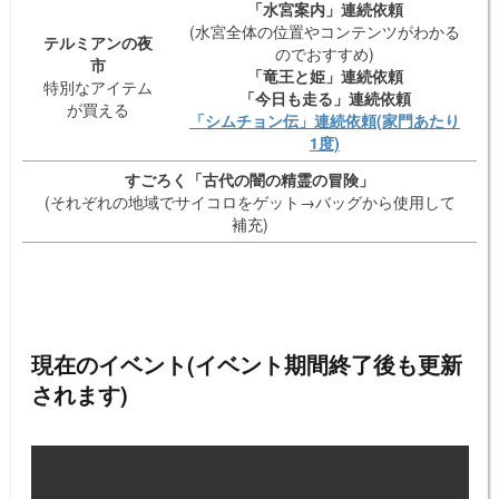
「水宮案内」連続依頼
(水宮全体の位置やコンテンツがわかる
テルミアンの夜
のでおすすめ)
市
「竜王と姫」連続依頼
特別なアイテム
「今日も走る」連続依頼
が買える
「シムチョン伝」連続依頼(家門あたり
1度)
すごろく「古代の闇の精霊の冒険」
(それぞれの地域でサイコロをゲット→バッグから使用して
補充)
現在のイベント(イベント期間終了後も更新
されます)