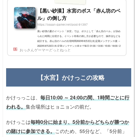
【黒い砂漠】水宮のボス「赤ん坊のベ
ル」の倒し方
https://ossan-gamer.net/post-91397
黒い砂漠の夏のイベント「水宮」では、ボスとして「赤ん坊のベル」が決め
られた時間に出現する。イベント特有の倒し方が必要なので、操作法などを
紹介する。赤ん坊のベルの出現時間2023年8月2日(水)定期メンテナンス後 ～
2023年8月23日(水)定期メンテナンス前まで毎日 01:00 / 13:00 / 15:00 / 18:00 / 2
おっさんゲーマーどっとねっと
3:30に出現する。 ボスとして出現予告も出る水宮への行き方まずは水宮への
行き方だ。朝の国以外の領地にいる場合、LV30以上で闇の精霊からイベント
依頼「 朝の国の水宮へ」を受けることができる。朝の国にいる場合はLV30
以上かつ「...
【水宮】かけっこの攻略
かけっっこは、
毎日10:00 ～ 24:00の間、1時間ごとに行
われる。
集合場所はヒョニョンの前だ。
かけっこは
毎時0分に始まり、5分前からどちらが勝つか
の賭けに参加できる。
このため、55分など、「5分前」