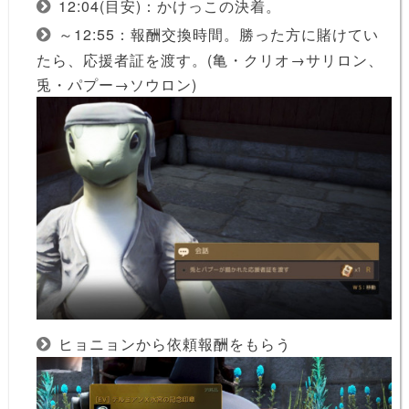
12:04(目安)：かけっこの決着。
～12:55：報酬交換時間。勝った方に賭けてい
たら、応援者証を渡す。(亀・クリオ→サリロン、
兎・パプー→ソウロン)
ヒョニョンから依頼報酬をもらう