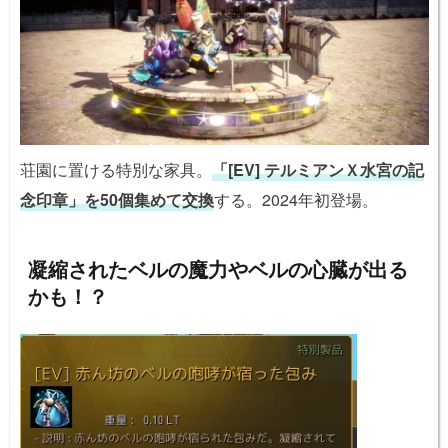
荘園に置ける特別な家具。
「[EV] テルミアンＸ水宮の記
念印章」を50個集めて交換
する。2024年初登場。
凝縮されたベルの魔力やベルの心臓が出る
かも！？