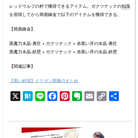
レッドウルフの村で獲得できるアイテム。ガクツナックの
知識
を習得してから簡易錬金で以下のアイテムを獲得できる。
【簡易錬金】
黒魔力水晶-勇壮 + ガクツナック = 赤黒い牙の水晶-勇壮
黒魔力水晶-鉄壁 + ガクツナック = 赤黒い牙の水晶-鉄壁
【関連記事】
【黒い砂漠】ドリガン関連のまとめ
X
H
Li
F
Pi
E
E
C
共
at
n
a
nt
v
m
o
有
e
e
c
er
er
ail
p
n
e
e
n
y
a
b
st
ot
Li