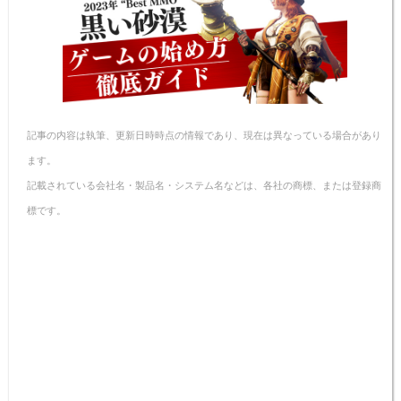
o
e
n
o
k
k
記事の内容は執筆、更新日時時点の情報であり、現在は異なっている場合があり
ます。
記載されている会社名・製品名・システム名などは、各社の商標、または登録商
標です。