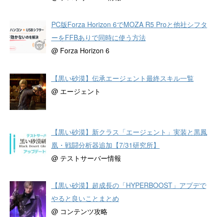
PC版Forza Horizon 6でMOZA R5 Proと他社シフタ
ーをFFBありで同時に使う方法
@ Forza Horizon 6
【黒い砂漠】伝承エージェント最終スキル一覧
@ エージェント
【黒い砂漠】新クラス「エージェント」実装と黒鳳
凰・戦闘分析器追加【7/31研究所】
@ テストサーバー情報
【黒い砂漠】超成長の「HYPERBOOST」アプデで
やると良いことまとめ
@ コンテンツ攻略