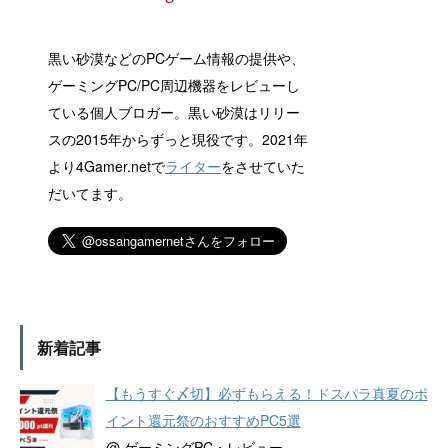
黒い砂漠などのPCゲーム情報の提供や、
ゲーミングPC/PC周辺機器をレビューし
ている個人ブロガー。黒い砂漠はリリー
スの2015年からずっと現役です。2021年
より4Gamer.netで
ライター
をさせていた
だいてます。
新着記事
【もうすぐ〆切】必ずもらえる！ドスパラ真夏のポ
イント還元祭のおすすめPC5選
@ ゲーミングPC・レビュー