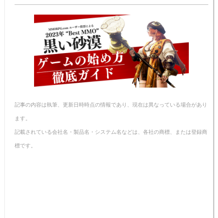
n
e
e
n
y
a
b
st
ot
Li
o
e
n
o
k
k
記事の内容は執筆、更新日時時点の情報であり、現在は異なっている場合があり
ます。
記載されている会社名・製品名・システム名などは、各社の商標、または登録商
標です。