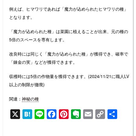
例えば、ヒマワリであれば「魔力が込められたヒマワリの種」
となります。
「魔力が込められた種」は菜園に植えることが出来、元の種の
5倍のスペースを専有します。
改良時には同じく「魔力が込められた種」が獲得でき、確率で
「錬金の実」などが獲得できます。
収穫時には5倍の作物量を獲得できます。(2024/11/21に職人LV
以上の制限が撤廃)
関連：
神秘の種
X
H
Li
F
Pi
E
E
C
共
at
n
a
nt
v
m
o
有
e
e
c
er
er
ail
p