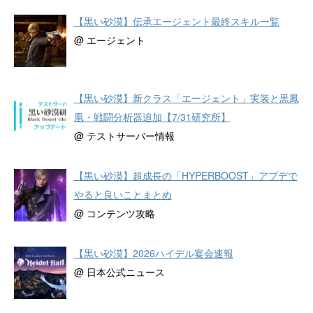
【黒い砂漠】伝承エージェント最終スキル一覧
@ エージェント
【黒い砂漠】新クラス「エージェント」実装と黒鳳
凰・戦闘分析器追加【7/31研究所】
@ テストサーバー情報
【黒い砂漠】超成長の「HYPERBOOST」アプデで
やると良いことまとめ
@ コンテンツ攻略
【黒い砂漠】2026ハイデル宴会速報
@ 日本公式ニュース