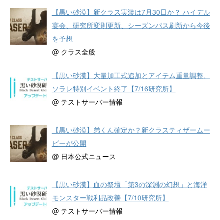
【黒い砂漠】新クラス実装は7月30日か？ ハイデル
宴会、研究所変則更新、シーズンパス刷新から今後
を予想
@ クラス全般
【黒い砂漠】大量加工式追加とアイテム重量調整、
ソラレ特別イベント終了【7/16研究所】
@ テストサーバー情報
【黒い砂漠】弟くん確定か？新クラスティザームー
ビーが公開
@ 日本公式ニュース
【黒い砂漠】血の祭壇「第3の深淵の幻想」と海洋
モンスター戦利品改善【7/10研究所】
@ テストサーバー情報