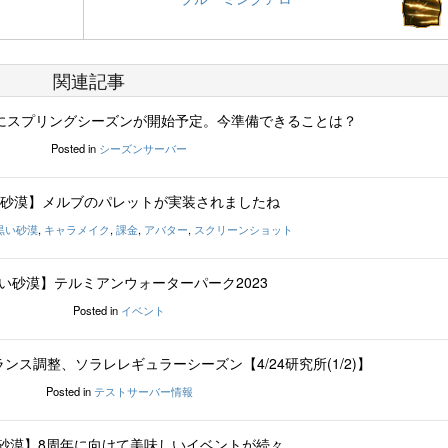
関連記事
8にスプリングシーズンが開始予定。今準備できることは？
Posted in
シーズンサーバー
砂漠】メルブのパレットが実装されましたね
黒い砂漠
,
キャラメイク
,
課金
,
アバター
,
スクリーンショット
い砂漠】テルミアンウォーターパーク2023
Posted in
イベント
ンス調整、ソラレレギュラーシーズン【4/24研究所(1/2)】
Posted in
テストサーバー情報
砂漠】8周年に向けて美味しいイベントが続々