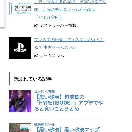
【黒い砂漠】血の祭壇「第3の深淵の幻
想」と海洋モンスター戦利品改善
【7/10研究所】
@ テストサーバー情報
プレステの円盤（ディスク）がなくな
る？ 中古ゲームのお話
@ ゲームコラム
読まれている記事