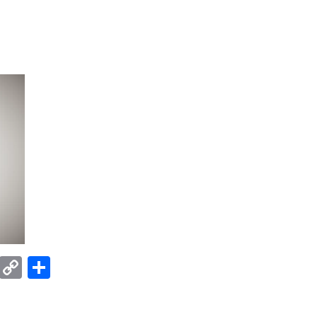
E
C
共
m
o
有
ail
p