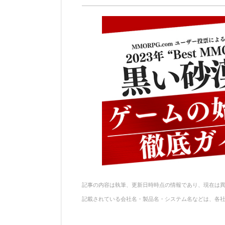
n
e
e
n
a
b
st
ot
o
e
o
k
記事の内容は執筆、更新日時時点の情報であり、現在は
記載されている会社名・製品名・システム名などは、各