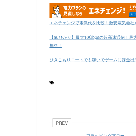
エネチェンジで電気代を比較！激安電気会社
【auひかり】最大10Gbpsの超高速通信！最
無料！
ひきこもりニートでも稼いでゲームに課金出
-
PREV
フラッピングアロー