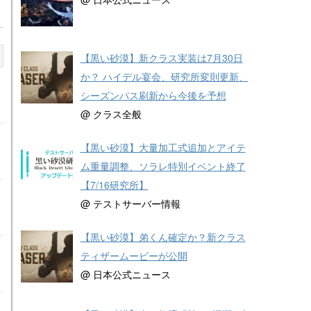
【黒い砂漠】新クラス実装は7月30日
か？ ハイデル宴会、研究所変則更新、
シーズンパス刷新から今後を予想
@ クラス全般
【黒い砂漠】大量加工式追加とアイテ
ム重量調整、ソラレ特別イベント終了
【7/16研究所】
@ テストサーバー情報
【黒い砂漠】弟くん確定か？新クラス
ティザームービーが公開
@ 日本公式ニュース