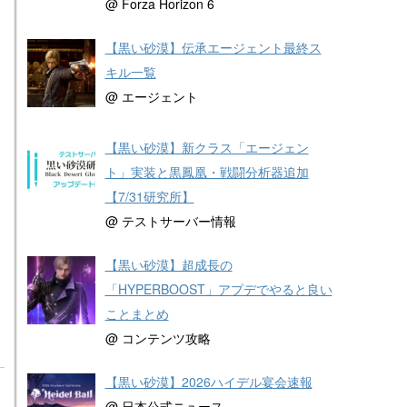
@ Forza Horizon 6
【黒い砂漠】伝承エージェント最終ス
キル一覧
@ エージェント
【黒い砂漠】新クラス「エージェン
ト」実装と黒鳳凰・戦闘分析器追加
【7/31研究所】
@ テストサーバー情報
【黒い砂漠】超成長の
「HYPERBOOST」アプデでやると良い
ことまとめ
@ コンテンツ攻略
【黒い砂漠】2026ハイデル宴会速報
@ 日本公式ニュース