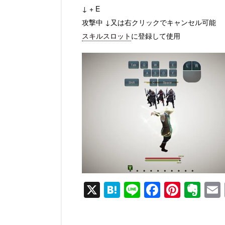
↓ + E
攻撃中 ↓又は右クリックでキャンセル可能
スキルスロット
に登録して使用
動
画
プ
レ
ー
ヤ
ー
X
H
Li
F
Pi
E
at
n
a
nt
v
e
e
c
er
er