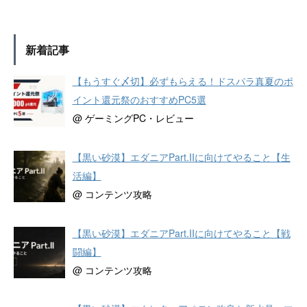
新着記事
【もうすぐ〆切】必ずもらえる！ドスパラ真夏のポ
イント還元祭のおすすめPC5選
@ ゲーミングPC・レビュー
【黒い砂漠】エダニアPart.IIに向けてやること【生
活編】
@ コンテンツ攻略
【黒い砂漠】エダニアPart.IIに向けてやること【戦
闘編】
@ コンテンツ攻略