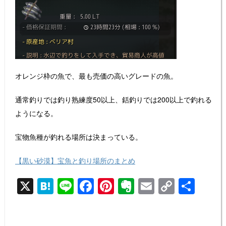
オレンジ枠の魚で、最も売価の高いグレードの魚。
通常釣りでは釣り熟練度50以上、銛釣りでは200以上で釣れる
ようになる。
宝物魚種が釣れる場所は決まっている。
【黒い砂漠】宝魚と釣り場所のまとめ
X
H
Li
F
Pi
E
E
C
共
at
n
a
nt
v
m
o
有
e
e
c
er
er
ail
p