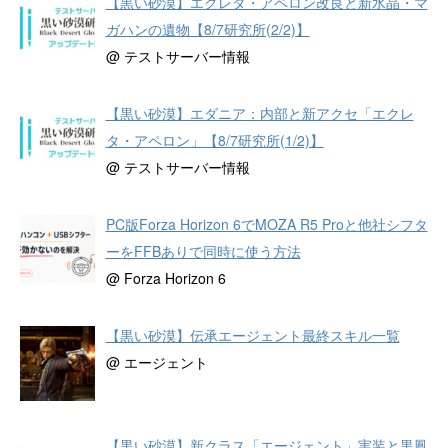
【黒い砂漠】エクレタ・アペロン改良と新水晶・マ
ガハンの遺物【8/7研究所(2/2)】
@ テストサーバー情報
【黒い砂漠】エダニア：内部と新アクセ「エクレ
タ・アペロン」【8/7研究所(1/2)】
@ テストサーバー情報
PC版Forza Horizon 6でMOZA R5 Proと他社シフタ
ーをFFBありで同時に使う方法
@ Forza Horizon 6
【黒い砂漠】伝承エージェント最終スキル一覧
@ エージェント
【黒い砂漠】新クラス「エージェント」実装と黒鳳