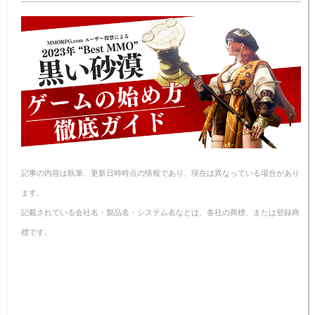
n
e
e
n
y
a
b
st
ot
Li
o
e
n
o
k
k
記事の内容は執筆、更新日時時点の情報であり、現在は異なっている場合があり
ます。
記載されている会社名・製品名・システム名などは、各社の商標、または登録商
標です。