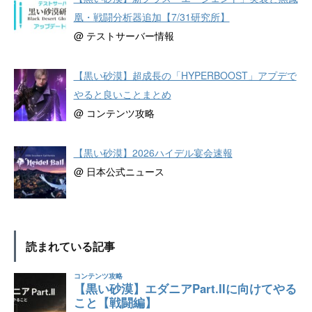
凰・戦闘分析器追加【7/31研究所】
@ テストサーバー情報
【黒い砂漠】超成長の「HYPERBOOST」アプデで
やると良いことまとめ
@ コンテンツ攻略
【黒い砂漠】2026ハイデル宴会速報
@ 日本公式ニュース
読まれている記事