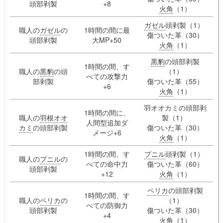
頭部剥製
+8
火角
（1）
ガゼル
頭剥製（1）
職人の
ガゼル
の
1時間の間に最
傷ついた革（30）
頭部剥製
大MP+50
火角
（1）
黒豹
の頭部剥製
1時間の間、す
職人の
黒豹
の頭
（1）
べての攻撃力
部剥製
傷ついた革（55）
+6
火角
（1）
羽オオカミの頭部剥
1時間の間に、
職人の
羽根オオ
製（1）
人間型追加ダ
カミ
の頭部剥製
傷ついた革（30）
メージ+6
火角
（1）
1時間の間、す
プニル
頭剥製（1）
職人の
プニル
の
べての命中力
傷ついた革（60）
頭部剥製
+12
火角
（1）
ペリカ
の頭部剥製
1時間の間、す
職人の
ペリカ
の
（1）
べての防御力
頭部剥製
傷ついた革（30）
+4
火角
（1）