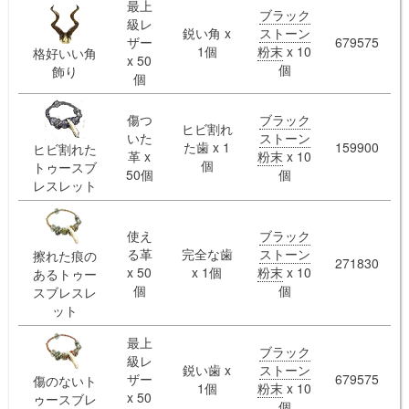
最上
ブラック
級レ
鋭い角 x
ストーン
ザー
679575
1個
粉末
x 10
格好いい角
x 50
個
飾り
個
傷つ
ブラック
ヒビ割れ
いた
ストーン
た歯 x 1
159900
ヒビ割れた
革 x
粉末
x 10
個
トゥースブ
50個
個
レスレット
使え
ブラック
る革
完全な歯
ストーン
擦れた痕の
271830
x 50
x 1個
粉末
x 10
あるトゥー
個
個
スブレスレ
ット
最上
ブラック
級レ
鋭い歯 x
ストーン
ザー
679575
傷のないト
1個
粉末
x 10
x 50
ゥースブレ
個