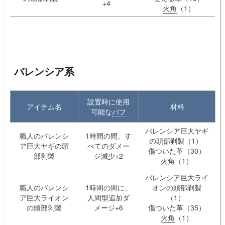
+4
火角
（1）
バレンシア系
設置時に使用
アイテム名
材料
可能な
バフ
バレンシア巨大ヤギ
職人のバレンシ
1時間の間、す
の頭部剥製（1）
ア巨大ヤギの頭
べてのダメー
傷ついた革（30）
部剥製
ジ減少+2
火角
（1）
バレンシア巨大ライ
職人のバレンシ
1時間の間に、
オンの頭部剥製
ア巨大ライオン
人間型追加ダ
（1）
の頭部剥製
メージ+6
傷ついた革（35）
火角
（1）