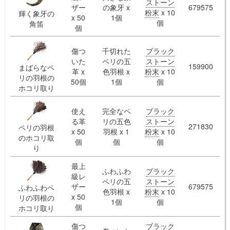
ストーン
ザー
の象牙 x
679575
粉末
x 10
輝く象牙の
x 50
1個
個
角笛
個
傷つ
千切れた
ブラック
いた
ペリの五
ストーン
159900
まばらなペ
革 x
色羽根 x
粉末
x 10
リの羽根の
50個
1個
個
ホコリ取り
使え
完全なペ
ブラック
る革
リの五色
ストーン
271830
ペリの羽根
x 50
羽根 x 1
粉末
x 10
のホコリ取
個
個
個
り
最上
ふわふわ
ブラック
級レ
ペリの五
ストーン
ザー
679575
ふわふわペ
色羽根 x
粉末
x 10
x 50
リの羽根の
1個
個
個
ホコリ取り
傷つ
ブラック