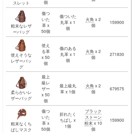
個
スレット
傷つ
傷ついた
いた
火角
x 2
丸革 x 1
159900
革 x
個
粗末なレザ
個
50個
ーバッグ
使え
傷のある
る革
火角
x 2
丸革 x 1
271830
使えそうな
x 50
個
個
レザーバッ
個
グ
最上
級レ
最上級丸
火角
x 2
ザー
679575
革 x 1個
個
柔らかいレ
x 50
ザーバッグ
個
傷つ
ブラック
折れたく
いた
ストーン
ちばし x
159900
革 x
粉末
x 10
粗末なくち
1個
50個
個
ばしマスク