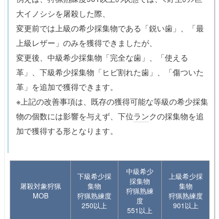
大イノシシを屠殺した際、
変更前では上級の希少採集物である「鋭い歯」、「最
上級レザー」のみを獲得できましたが、
変更後、中級希少採集物「完全な歯」、「使える
革」、下級希少採集物「ヒビ割れた歯」、「傷ついた
革」を追加で獲得できます。
※上記の改善事項は、既存の獲得可能な等級の希少採集
物の個数には影響を与えず、下位
ラン
クの採集物を追
加で獲得する形となります。
中級希少
下級希少採
上級希少採
採集物
屠殺対象狩猟
集物
集物
狩猟熟練
MOB
狩猟熟練度
狩猟熟練度
度
250以上
901以上
551以上