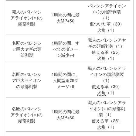
バレンシアライオン
職人のバレンシ
(♀)の頭部剥製
1時間の間に最
アライオン(♀)の
（1）
大MP+50
頭部剥製
傷ついた革（30）
火角
（1）
職人のバレンシアヤ
名匠のバレンシ
1時間の間、す
ギの頭部剥製（1）
ア巨大ヤギの頭
べてのダメー
使える革（25）
部剥製
ジ減少+4
火角
（1）
職人のバレンシアラ
名匠のバレンシ
1時間の間に、
イオンの頭部剥製
ア巨大ライオン
人間型追加ダ
（1）
の頭部剥製
メージ+9
使える革（30）
火角
（1）
職人のバレンシアラ
名匠のバレンシ
イオン(♀)の頭部剥
1時間の間に最
アライオン(♀)の
製（1）
大MP+60
頭部剥製
使える革（25）
火角
（1）