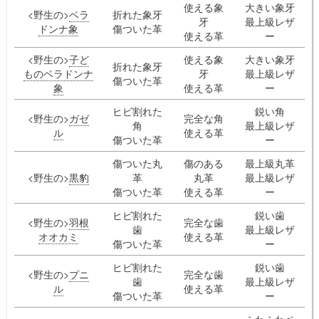
使える象
大きい象牙
<野生の>
ベラ
折れた象牙
牙
最上級レザ
ドンナ象
傷ついた革
使える革
ー
<野生の>
子ど
使える象
大きい象牙
折れた象牙
ものベラドンナ
牙
最上級レザ
傷ついた革
象
使える革
ー
ヒビ割れた
鋭い角
<野生の>
ガゼ
完全な角
角
最上級レザ
ル
使える革
傷ついた革
ー
傷ついた丸
傷のある
最上級丸革
<野生の>
黒豹
革
丸革
最上級レザ
傷ついた革
使える革
ー
ヒビ割れた
鋭い歯
<野生の>
羽根
完全な歯
歯
最上級レザ
オオカミ
使える革
傷ついた革
ー
ヒビ割れた
鋭い歯
<野生の>
プニ
完全な歯
歯
最上級レザ
ル
使える革
傷ついた革
ー
ふわふわペ