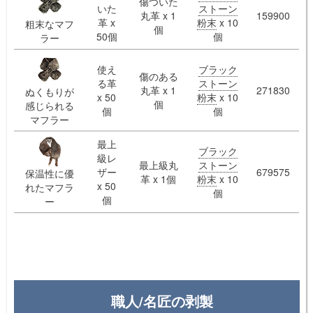
傷ついた
いた
ストーン
丸革 x 1
159900
革 x
粉末
x 10
粗末なマフ
個
50個
個
ラー
使え
ブラック
傷のある
る革
ストーン
丸革 x 1
271830
ぬくもりが
x 50
粉末
x 10
個
感じられる
個
個
マフラー
最上
ブラック
級レ
最上級丸
ストーン
ザー
679575
保温性に優
革 x 1個
粉末
x 10
x 50
れたマフラ
個
個
ー
職人/名匠の剥製