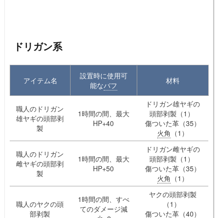
ドリガン系
設置時に使用可
アイテム名
材料
能な
バフ
ドリガン雄ヤギの
職人のドリガン
1時間の間、最大
頭部剥製（1）
雄ヤギの頭部剥
HP+40
傷ついた革（35）
製
火角
（1）
ドリガン雌ヤギの
職人のドリガン
1時間の間、最大
頭部剥製（1）
雌ヤギの頭部剥
HP+50
傷ついた革（35）
製
火角
（1）
ヤクの頭部剥製
1時間の間、すべ
職人のヤクの頭
（1）
てのダメージ減
部剥製
傷ついた革（40）