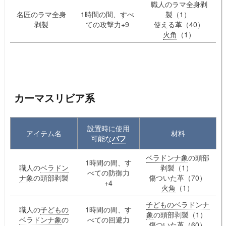
職人のラマ全身剥
名匠のラマ全身
1時間の間、すべ
製（1）
剥製
ての攻撃力+9
使える革（40）
火角
（1）
カーマスリビア系
設置時に使用
アイテム名
材料
可能な
バフ
ベラドンナ象
の頭部
1時間の間、す
職人の
ベラドン
剥製（1）
べての防御力
ナ象
の頭部剥製
傷ついた革（70）
+4
火角
（1）
子どものベラドンナ
職人の
子どもの
1時間の間、す
象
の頭部剥製（1）
ベラドンナ象
の
べての回避力
傷ついた革（60）