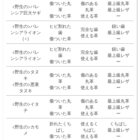
傷ついた丸
傷のある
最上級丸革
<野生の>バレ
革
丸革
最上級レザ
ンシア巨大ヤギ
傷ついた革
使える革
ー
<野生の>バレ
ヒビ割れた
鋭い歯
完全な歯
ンシアライオン
歯
最上級レザ
使える革
(♀)
傷ついた革
ー
ヒビ割れた
鋭い歯
<野生の>バレ
完全な歯
歯
最上級レザ
ンシアライオン
使える革
傷ついた革
ー
<野生の>タヌ
傷ついた丸
傷のある
最上級丸革
キ
革
丸革
最上級レザ
<野生の>悪童
傷ついた革
使える革
ー
タヌキ
傷ついた丸
傷のある
最上級丸革
<野生の>イタ
革
丸革
最上級レザ
チ
傷ついた革
使える革
ー
折れたくち
使えるく
くちばし
<野生の>カモ
ばし
ちばし
最上級レザ
メ
傷ついた革
使える革
ー