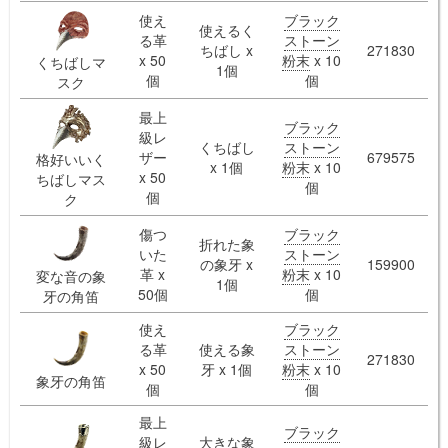
使え
ブラック
使えるく
る革
ストーン
ちばし x
271830
x 50
粉末
x 10
くちばしマ
1個
個
個
スク
最上
ブラック
級レ
くちばし
ストーン
ザー
679575
格好いいく
x 1個
粉末
x 10
x 50
ちばしマス
個
個
ク
傷つ
ブラック
折れた象
いた
ストーン
の象牙 x
159900
革 x
粉末
x 10
変な音の象
1個
50個
個
牙の角笛
使え
ブラック
る革
使える象
ストーン
271830
x 50
牙 x 1個
粉末
x 10
象牙の角笛
個
個
最上
ブラック
級レ
大きな象