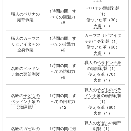
ペリナ
の頭部剥製
1時間の間、す
職人の
ペリナ
の
（1）
べての回避力
頭部剥製
傷ついた革（30）
+8
火角
（1）
カーマスリビアイタ
職人の
カーマス
1時間の間、す
チ
の全身剥製（1）
リビアイタチ
の
べての攻撃力
傷ついた革（60）
全身剥製
+6
火角
（1）
職人の
ベラドンナ象
1時間の間、す
名匠の
ベラドン
の頭部剥製（1）
べての防御力
ナ象
の頭部剥製
使える革（70）
+6
火角
（1）
職人の
子どものベラ
名匠の
子どもの
1時間の間、す
ドンナ象
の頭部剥製
ベラドンナ象
の
べての回避力
（1）
頭部剥製
+12
使える革（60）
火角
（1）
職人の
ガゼル
の頭部
名匠の
ガゼル
の
1時間の間に最
剥製（1）