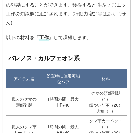
の剥製にすることができます。獲得すると 生活 > 加工 >
工作の
知識
欄に追加されます。(
行動力
増加等はありませ
ん)
以下の材料を「
工作
」して獲得します。
バレノス・カルフェオン系
設置時に使用可能
アイテム名
材料
な
バフ
クマの頭部剥製
職人のクマの
1時間の間、最大
（1）
頭部剥製
HP+40
傷ついた革（20）
火角
（1）
クマ革カーペット
職人のクマ革
1時間の間、最大
（1）
カーペット
HP+40
傷ついた革（20）