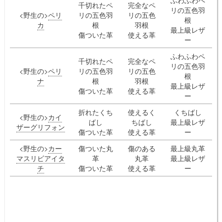
千切れたペ
完全なペ
リの五色羽
<野生の>
ペリ
リの五色羽
リの五色
根
カ
根
羽根
最上級レザ
傷ついた革
使える革
ー
ふわふわペ
千切れたペ
完全なペ
リの五色羽
<野生の>
ペリ
リの五色羽
リの五色
根
ナ
根
羽根
最上級レザ
傷ついた革
使える革
ー
折れたくち
使えるく
くちばし
<野生の>
カイ
ばし
ちばし
最上級レザ
ザーグリフォン
傷ついた革
使える革
ー
<野生の>
カー
傷ついた丸
傷のある
最上級丸革
マスリビアイタ
革
丸革
最上級レザ
チ
傷ついた革
使える革
ー