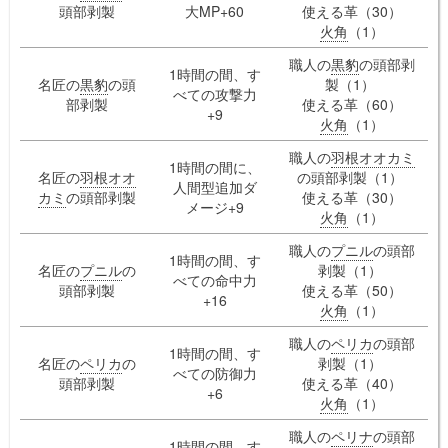
頭部剥製
大MP+60
使える革（30）
火角
（1）
職人の
黒豹
の頭部剥
1時間の間、す
名匠の
黒豹
の頭
製（1）
べての攻撃力
部剥製
使える革（60）
+9
火角
（1）
職人の
羽根オオカミ
1時間の間に、
名匠の
羽根オオ
の頭部剥製（1）
人間型追加ダ
カミ
の頭部剥製
使える革（30）
メージ+9
火角
（1）
職人の
プニル
の頭部
1時間の間、す
名匠の
プニル
の
剥製（1）
べての命中力
頭部剥製
使える革（50）
+16
火角
（1）
職人の
ペリカ
の頭部
1時間の間、す
名匠の
ペリカ
の
剥製（1）
べての防御力
頭部剥製
使える革（40）
+6
火角
（1）
職人の
ペリナ
の頭部
1時間の間、す