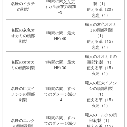
1時間の間
クリテ
名匠のイタチ
製（1）
ィカル
潜在力増加
の剥製
使える革（20）
+3
火角
（1）
職人の灰色オオカ
名匠の灰色オ
ミの頭部剥製
1時間の間、最大
オカミの頭部
（1）
HP+40
剥製
使える革（15）
火角
（1）
職人のオオカミの
名匠のオオカ
1時間の間、最大
頭部剥製（1）
ミの頭部剥製
HP+30
使える革（15）
火角
（1）
職人の巨大イノシ
名匠の巨大イ
1時間の間、すべ
シの頭部剥製
ノシシの頭部
てのダメージ減少
（1）
剥製
+4
使える革（15）
火角
（1）
職人のエルクの頭
1時間の間、すべ
名匠のエルク
部剥製（1）
てのダメージ減少
の頭部剥製
使える革（15）