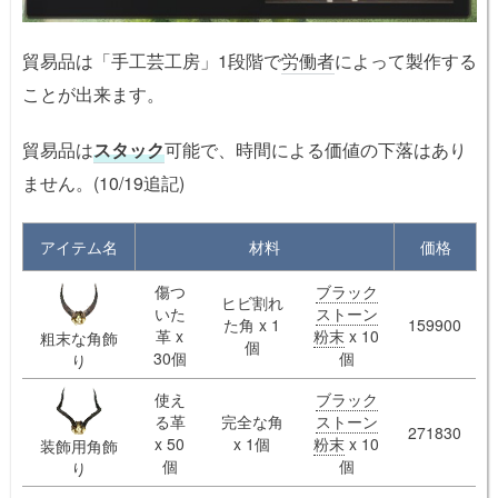
貿易品は「手工芸工房」1段階で
労働者
によって製作する
ことが出来ます。
貿易品は
スタック
可能で、時間による価値の下落はあり
ません。(10/19追記)
アイテム名
材料
価格
傷つ
ブラック
ヒビ割れ
いた
ストーン
た角 x 1
159900
革 x
粉末
x 10
粗末な角飾
個
30個
個
り
使え
ブラック
る革
完全な角
ストーン
271830
x 50
x 1個
粉末
x 10
装飾用角飾
個
個
り