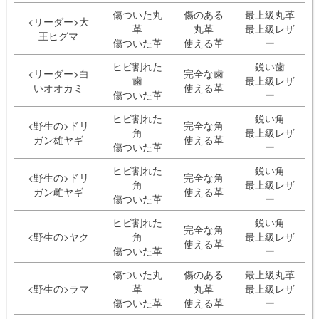
傷ついた丸
傷のある
最上級丸革
<リーダー>大
革
丸革
最上級レザ
王ヒグマ
傷ついた革
使える革
ー
ヒビ割れた
鋭い歯
<リーダー>白
完全な歯
歯
最上級レザ
いオオカミ
使える革
傷ついた革
ー
ヒビ割れた
鋭い角
<野生の>ドリ
完全な角
角
最上級レザ
ガン雄ヤギ
使える革
傷ついた革
ー
ヒビ割れた
鋭い角
<野生の>ドリ
完全な角
角
最上級レザ
ガン雌ヤギ
使える革
傷ついた革
ー
ヒビ割れた
鋭い角
完全な角
<野生の>ヤク
角
最上級レザ
使える革
傷ついた革
ー
傷ついた丸
傷のある
最上級丸革
<野生の>ラマ
革
丸革
最上級レザ
傷ついた革
使える革
ー