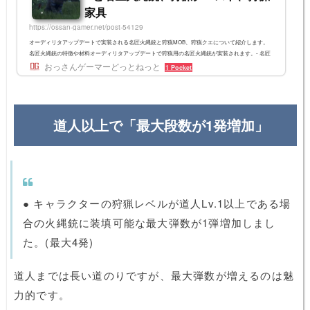
家具
https://ossan-gamer.net/post-54129
オーディリタアップデートで実装される名匠火縄銃と狩猟MOB、狩猟クエについて紹介します。
名匠火縄銃の特徴や材料オーディリタアップデートで狩猟用の名匠火縄銃が実装されます。- 名匠
火縄銃は、狩猟職人 Lv.10以上から使用できます。- 名匠火縄銃は、 職人火縄銃より攻撃力、装填
おっさんゲーマーどっとねっと
1 Pocket
速度、耐久度が優れます。- 4段階道具工房で、 職人火縄銃 +10を材料に使って製作できます。- 名
匠火縄銃を製作するためには、オーディリタ地域の狩猟モンスターを討伐して獲得できる‘ナクシ
オンの息吹’が必要です。装填速度に優れるという点は今まで...
道人以上で「最大段数が1発増加」
● キャラクターの狩猟レベルが道人Lv.1以上である場
合の火縄銃に装填可能な最大弾数が1弾増加しまし
た。(最大4発)
道人までは長い道のりですが、最大弾数が増えるのは魅
力的です。