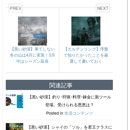
PREV
NEXT
【黒い砂漠】果てしない
【エルデンリング】序盤
冬の山は4月に実装！3月
で知りたかったことを厳
中はシーズン延長
選して書いておく
関連記事
【黒い砂漠】釣り･狩猟･料理･錬金に新ツール
登場。受けられる恩恵は？
Posted in
生活コンテンツ
【黒い砂漠】シャイの「ソル」を君王クラスに