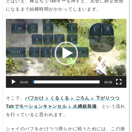
とはいえ、棒立ちでTabキーを押すと、完全に静止状態
になるまで結構時間がかかってしまいます。
動
画
プ
レ
ー
ヤ
ー
00:00
00:06
そこで、
バフ
かけ >
くるくる
>
ごろん
> 下がりつつ
Tabでモーションキャンセル > 火縄銃装備
、という流れ
を行っていると思われます。
シャイ
の
バフ
をかけつつ滑らかに戦うためには、この操