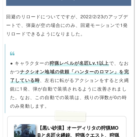
回避のリロードについてですが、2022/2/23のアップデ
ートで、弾薬が空の場合にのみ、回避モーションで1発
リロードできるようになりました。
● キャラクターの
狩猟レベルが名匠Lv.1以上
で、なお
かつ
ナクシオン地域の依頼「ハンターのロマン」を完
了している時
、左右に転がるアクションをすると火縄
銃に1発、弾が自動で装填されるように改善されまし
た。なお、この自動での装填は、残りの弾数が0の時
のみ発動します。
【黒い砂漠】オーディリタの狩猟MO
Bと名匠火縄銃、狩猟クエスト、狩猟