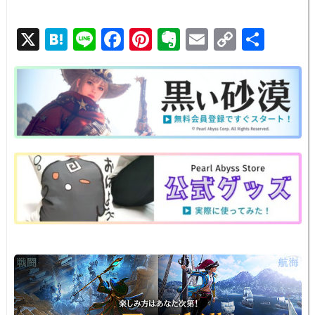
X
H
Li
F
Pi
E
E
C
共
at
n
a
nt
v
m
o
有
e
e
c
er
er
ail
p
n
e
e
n
y
a
b
st
ot
Li
o
e
n
o
k
k