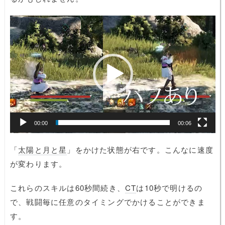
動
画
プ
レ
ー
ヤ
ー
00:00
00:06
「
太陽と月と星
」をかけた状態が右です。こんなに速度
が変わります。
これらのスキルは60秒間続き、
CT
は10秒で明けるの
で、戦闘毎に任意のタイミングでかけることができま
す。