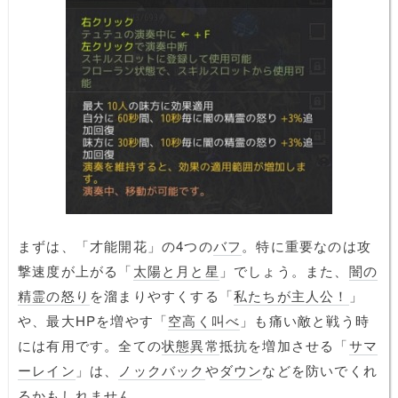
まずは、「才能開花」の4つの
バフ
。特に重要なのは攻
撃速度が上がる「
太陽と月と星
」でしょう。また、
闇の
精霊の怒り
を溜まりやすくする「
私たちが主人公！
」
や、最大HPを増やす「
空高く叫べ
」も痛い敵と戦う時
には有用です。全ての
状態異常
抵抗を増加させる「
サマ
ーレイン
」は、
ノックバック
や
ダウン
などを防いでくれ
るかもしれません。