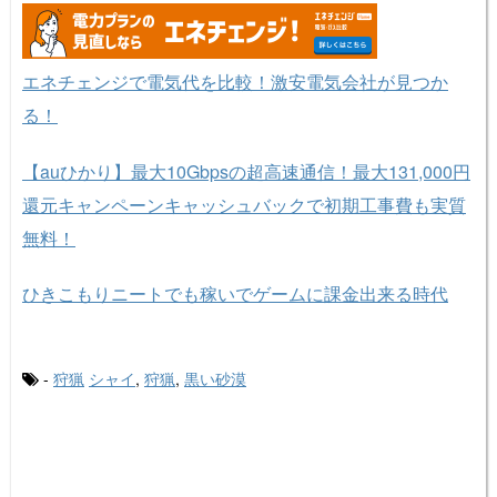
エネチェンジで電気代を比較！激安電気会社が見つか
る！
【auひかり】最大10Gbpsの超高速通信！最大131,000円
還元キャンペーンキャッシュバックで初期工事費も実質
無料！
ひきこもりニートでも稼いでゲームに課金出来る時代
-
狩猟
シャイ
,
狩猟
,
黒い砂漠