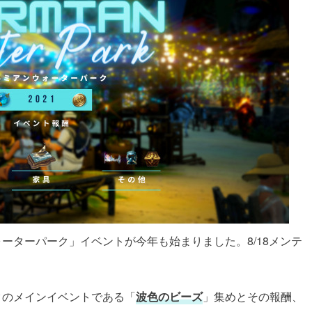
ーターパーク」イベントが今年も始まりました。8/18メンテ
クのメインイベントである「
波色のビーズ
」集めとその報酬、