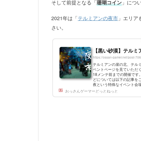
そして前提となる「
珊瑚コイン
」につ
2021年は「
テルミアンの夜市
」エリア
さい。
【黒い砂漠】テルミ
https://ossan-gamer.net/post-70
テルミアンの崖の北、テル
ベントページを見ていただく
18メンテ前までの開催です
どについては以下の記事をご覧
夜という特殊なイベント会
ォーターパークの場所です。テ
おっさんゲーマーどっとねっと