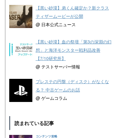
【黒い砂漠】弟くん確定か？新クラス
ティザームービーが公開
@ 日本公式ニュース
【黒い砂漠】血の祭壇「第3の深淵の幻
想」と海洋モンスター戦利品改善
【7/10研究所】
@ テストサーバー情報
プレステの円盤（ディスク）がなくな
る？ 中古ゲームのお話
@ ゲームコラム
読まれている記事