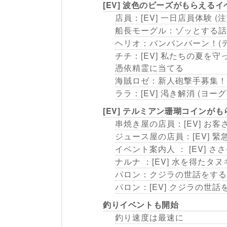
[EV] 波色のビーズがもらえる
店員：[EV] 一日店員体験 
船長モーグル：ゾッとする話
ヘリオ：バンバンバーン！(
チチ：[EV] 私たちの夏を
憑依精霊に当てる
海賊ロゼ：新人砲撃手募集！
ララ：[EV] 渇き解消 (ヨ
[EV] テルミアン珊瑚コインが
串焼き屋の店員：[EV] お
ジュース屋の店員：[EV] 
イベント案内人 ： [EV] 
ナルナ ：[EV] 水を得たタ
パロン：クジラの世話をする I
パロン：[EV] クジラの世話を
釣りイベントも開始
釣り速度は最速に