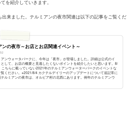
いてを紹介していきます。
も出来ました。テルミアンの夜市関連は以下の記事をご覧くだ
アンの夜市～お店とお店関連イベント～
652
ミアンウォータパークに、今年は「夜市」が登場しました。詳細は公式のイ
として、お店の概要と見逃したくないポイントを紹介したいと思います。8/
。こちらに載っていない2021年のテルミアンウォーターパークのイベントな
ください。※2021/8/4 カクテルデイリーのアップデートについて追記常に
場テルミアンの夜市は、オルビア村の北西にあります。例年のテルミアンウ
ルミ...