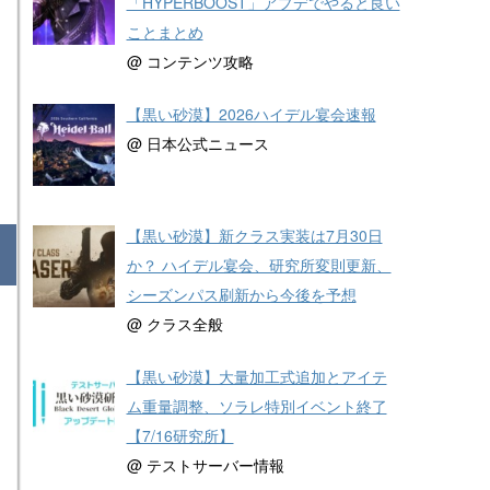
「HYPERBOOST」アプデでやると良い
ことまとめ
@ コンテンツ攻略
【黒い砂漠】2026ハイデル宴会速報
@ 日本公式ニュース
【黒い砂漠】新クラス実装は7月30日
か？ ハイデル宴会、研究所変則更新、
シーズンパス刷新から今後を予想
@ クラス全般
【黒い砂漠】大量加工式追加とアイテ
ム重量調整、ソラレ特別イベント終了
【7/16研究所】
@ テストサーバー情報