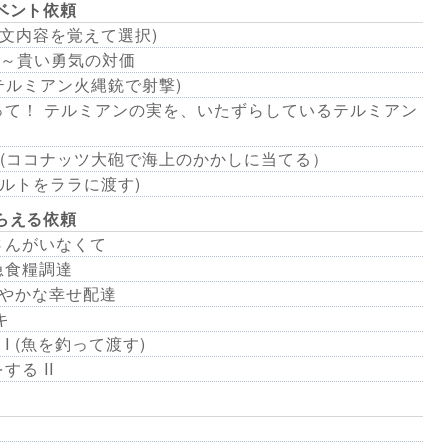
イベント依頼
(注文内容を覚えて選択)
～貴い勇気の対価
テルミアン火縄銃で射撃)
守って！ テルミアンの実を、いたずらしているテルミアン
(ココナッツ大砲で海上のかかしに当てる）
ーグルトをララに渡す)
もらえる依頼
客さんがいなくて
緊急食糧調達
ささやかな幸せ配達
ヌキ
 (魚を釣って渡す)
する II