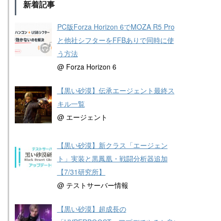
新着記事
PC版Forza Horizon 6でMOZA R5 Pro
と他社シフターをFFBありで同時に使
う方法
@ Forza Horizon 6
【黒い砂漠】伝承エージェント最終ス
キル一覧
@ エージェント
【黒い砂漠】新クラス「エージェン
ト」実装と黒鳳凰・戦闘分析器追加
【7/31研究所】
@ テストサーバー情報
【黒い砂漠】超成長の