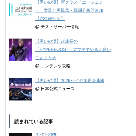
【黒い砂漠】新クラス「エージェン
ト」実装と黒鳳凰・戦闘分析器追加
【7/31研究所】
@ テストサーバー情報
【黒い砂漠】超成長の
「HYPERBOOST」アプデでやると良い
ことまとめ
@ コンテンツ攻略
【黒い砂漠】2026ハイデル宴会速報
@ 日本公式ニュース
読まれている記事