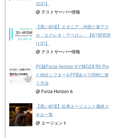
(2/2)】
@ テストサーバー情報
【黒い砂漠】エダニア：内部と新アク
セ「エクレタ・アペロン」【8/7研究所
(1/2)】
@ テストサーバー情報
PC版Forza Horizon 6でMOZA R5 Pro
と他社シフターをFFBありで同時に使
う方法
@ Forza Horizon 6
【黒い砂漠】伝承エージェント最終ス
キル一覧
@ エージェント