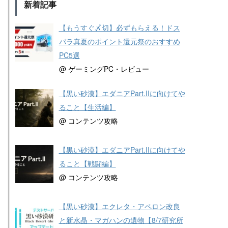
新着記事
【もうすぐ〆切】必ずもらえる！ドス
パラ真夏のポイント還元祭のおすすめ
PC5選
@ ゲーミングPC・レビュー
【黒い砂漠】エダニアPart.IIに向けてや
ること【生活編】
@ コンテンツ攻略
【黒い砂漠】エダニアPart.IIに向けてや
ること【戦闘編】
@ コンテンツ攻略
【黒い砂漠】エクレタ・アペロン改良
と新水晶・マガハンの遺物【8/7研究所