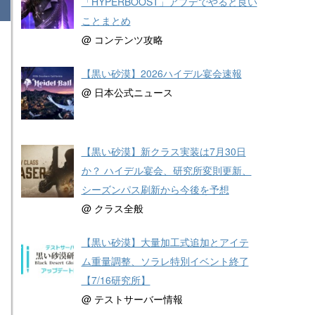
「HYPERBOOST」アプデでやると良い
ことまとめ
@ コンテンツ攻略
【黒い砂漠】2026ハイデル宴会速報
@ 日本公式ニュース
【黒い砂漠】新クラス実装は7月30日
か？ ハイデル宴会、研究所変則更新、
シーズンパス刷新から今後を予想
@ クラス全般
【黒い砂漠】大量加工式追加とアイテ
ム重量調整、ソラレ特別イベント終了
【7/16研究所】
@ テストサーバー情報