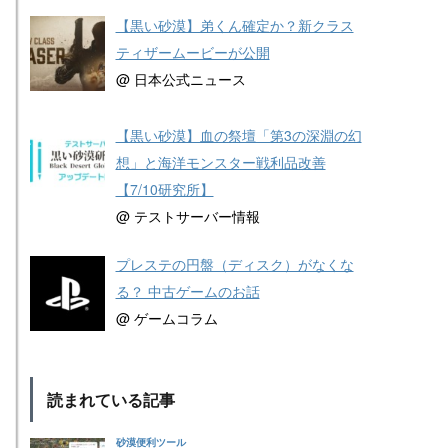
【黒い砂漠】弟くん確定か？新クラス
ティザームービーが公開
@ 日本公式ニュース
【黒い砂漠】血の祭壇「第3の深淵の幻
想」と海洋モンスター戦利品改善
【7/10研究所】
@ テストサーバー情報
プレステの円盤（ディスク）がなくな
る？ 中古ゲームのお話
@ ゲームコラム
読まれている記事