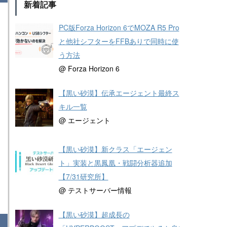
新着記事
PC版Forza Horizon 6でMOZA R5 Pro
と他社シフターをFFBありで同時に使
う方法
@ Forza Horizon 6
【黒い砂漠】伝承エージェント最終ス
キル一覧
@ エージェント
【黒い砂漠】新クラス「エージェン
ト」実装と黒鳳凰・戦闘分析器追加
【7/31研究所】
@ テストサーバー情報
【黒い砂漠】超成長の