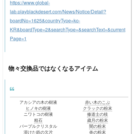
https://www.global-
lab.playblackdesert.com/News/Notice/Detail?
boardNo=1625&countryType=ko-
KR&boardType=2&searchType=&searchText=&current
Page=1
物々交換品ではなくなるアイテム
アカシアの木の樹液
赤い木のこぶ
ヒノキの樹液
クラックの粉末
ニワトコの樹液
修道士の枝
粗石
歳月の粉末
パープルクリスタル
闇の粉末
溶けた鉄の欠片
炎の粉末