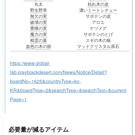
丸太
枯れ木の皮
野生野草
濃い
ミートシチュー
無欠の実
サボテンの皮
破壊の実
アロエ
豊穣の実
ナツメグ
魔力の実
サボテンのとげ
精霊の葉
スギの木の板
血色の木の節
マッドクリスタル
原石
https://www.global-
lab.playblackdesert.com/News/Notice/Detail?
boardNo=1625&countryType=ko-
KR&boardType=2&searchType=&searchText=&current
Page=1
必要量が減るアイテム