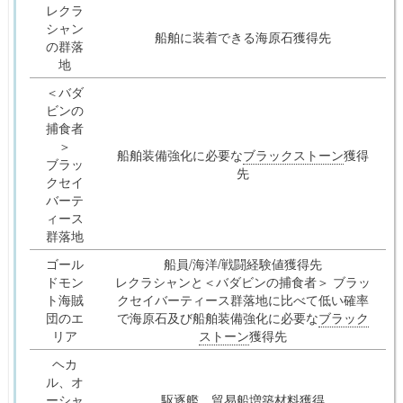
レクラ
シャン
船舶に装着できる海原石獲得先
の群落
地
＜バダ
ビンの
捕食者
＞
船舶装備強化に必要な
ブラックストーン
獲得
ブラッ
先
クセイ
バーテ
ィース
群落地
ゴール
船員/海洋/戦闘経験値獲得先
ドモン
レクラシャンと＜バダビンの捕食者＞ ブラッ
ト海賊
クセイバーティース群落地に比べて低い確率
団のエ
で海原石及び船舶装備強化に必要な
ブラック
リア
ストーン
獲得先
ヘカ
ル、オ
ーシャ
駆逐艦、貿易船増築材料獲得