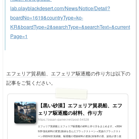
lab.playblackdesert.com/News/Notice/Detail?
boardNo=1619&countryType=ko-
KR&boardType=2&searchType=&searchText=&current
Page=1
エフェリア貿易船
、
エフェリア駆逐艦
の作り方は以下の
記事をご覧ください。
【黒い砂漠】エフェリア貿易船、エフ
ェリア駆逐艦の材料、作り方
https://ossan-gamer.net/post-54528
エフェリア貿易船とエフェリア駆逐艦の材料と作り方をまとめます。※2024/
5/29 強化材料の変更(新緑を含んだブラックストーン→荒波のブラックスト
ーン2022/6/22 貿易船、駆逐艦の増築材料の更新(深海草の茎、波色が漂う規