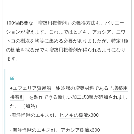
100個必要な「
増築用接着剤
」の獲得方法も、バリエー
ションが増えます。これまではヒノキ、アカシア、ニワ
トコの樹液を均等に集める必要がありましたが、特定1種
の樹液を採る形でも
増築用接着剤
が得られるようになり
ます。
●
エフェリア貿易船
、駆逐艦の増築材料である「
増築用
接着剤
」を製作できる新しい加工式3種が追加されまし
た。 （加熱）
-海洋怪獣のエキスx1、
ヒノキの樹液
x300
- 海洋怪獣のエキスx1、アカシア樹液x300