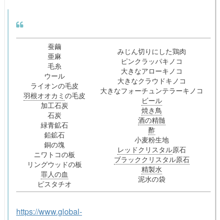
蚕繭
みじん切りにした鶏肉
亜麻
ピンクラッパキノコ
毛糸
大きなアローキノコ
ウール
大きなクラウドキノコ
ライオンの毛皮
大きなフォーチュンテラーキノコ
羽根オオカミ
の毛皮
ビール
加工石炭
焼き鳥
石炭
酒の精髄
緑青鉱石
酢
鉛鉱石
小麦粉生地
銅の塊
レッドクリスタル
原石
ニワトコの板
ブラッククリスタル原石
リングウッドの板
精製水
罪人の血
泥水の袋
ピスタチオ
https://www.global-