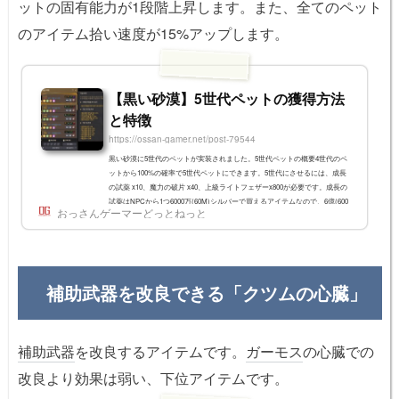
ットの固有能力が1段階上昇します。また、全てのペット
のアイテム拾い速度が15%アップします。
【黒い砂漠】5世代ペットの獲得方法
と特徴
https://ossan-gamer.net/post-79544
黒い砂漠に5世代のペットが実装されました。5世代ペットの概要4世代のペ
ットから100%の確率で5世代ペットにできます。5世代にさせるには、成長
の試薬 x10、魔力の破片 x40、上級ライトフェザーx800が必要です。成長の
試薬はNPCから1つ6000万(60M)シルバーで買えるアイテムなので、6億(600
おっさんゲーマーどっとねっと
M)シルバーを用意しておけばOKです。5世代ペットは1体のみ、ペットの
「隊長」に任命できます。隊長に任命された5世代ペットは、「固有スキ
ル」が1段階上昇します。例えば、戦闘経験値4%アップが5%アップになっ
たり、HP+100がHP+125になったりします...
補助武器を改良できる「クツムの心臓」
補助武器
を改良するアイテムです。
ガーモス
の心臓での
改良より効果は弱い、下位アイテムです。