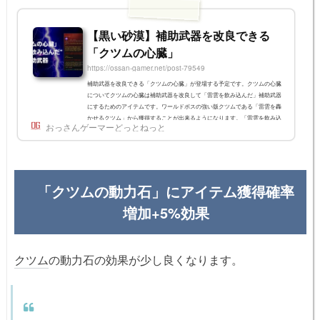
【黒い砂漠】補助武器を改良できる
「クツムの心臓」
https://ossan-gamer.net/post-79549
補助武器を改良できる「クツムの心臓」が登場する予定です。クツムの心臓
についてクツムの心臓は補助武器を改良して「雷雲を飲み込んだ」補助武器
にするためのアイテムです。ワールドボスの強い版クツムである「雷雲を轟
かせるクツム」から獲得することが出来るようになります。「雷雲を飲み込
おっさんゲーマーどっとねっと
んだ」補助武器クツムの心臓を使って補助武器を改良すると、補助武器に
「特殊攻撃回避率+7%」の効果が追加されます。「逆流したガーモスの心
臓」を使った「燃え上がる補助武器」には適用できません。燃え上がる補助
武器雷雲を飲み込んだ補助武...
「クツムの動力石」にアイテム獲得確率
増加+5%効果
クツム
の動力石の効果が少し良くなります。