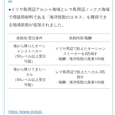
●イリヤ島周辺アルシャ海域とレマ島周辺ノックス海域
で増築用材料である「海洋怪獣のエキス」を獲得でき
る地域依頼が追加されました。
依頼名/受注条件
依頼内容/報酬
海から降りたオーシ
イリヤ周辺で飢えたオーシャン
ャンストーカー
ストーカーを2匹倒す
（50レベル以上受注
- 報酬：海洋怪獣の真液100個
可能）
海から降りてきたヘ
レマ島周辺で飢えたヘカル 2匹
カル
倒す
（50レベル以上受注
- 報酬：海洋怪獣の真液100個
可能）
https://www.global-