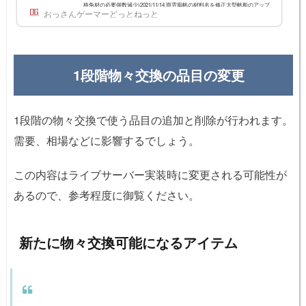
格角材の必要個数減少)2021/11/14 雨雲風帆の材料名を修正大型帆船のアップ
おっさんゲーマーどっとねっと
グレードツリーエフェリア貿易船とエフェリア駆逐艦は、帆船系の中間的な
ポジションの船です。 エフェリア軽帆船 > エフェリア貿易船 エフェリア護
衛艦 > エフェリア駆逐艦エフェリア貿易船とエフェリア駆逐艦の基本性能エ
フェリア貿...
1段階物々交換の品目の変更
1段階の物々交換で使う品目の追加と削除が行われます。
需要、相場などに影響するでしょう。
この内容はライブサーバー実装時に変更される可能性が
あるので、参考程度に御覧ください。
新たに物々交換可能になるアイテム