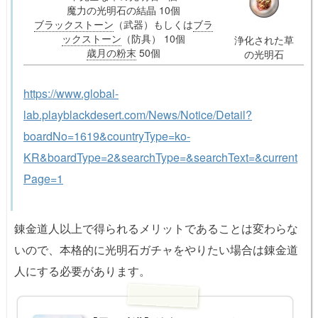
魔力の光明石の結晶 10個
ブラックストーン
（武器）もしくは
ブラ
ックストーン
（防具） 10個
浄化された草
歳月の粉末
50個
の光明石
https://www.global-
lab.playblackdesert.com/News/Notice/Detail?
boardNo=1619&countryType=ko-
KR&boardType=2&searchType=&searchText=&current
Page=1
錬金道人以上で得られるメリットであることは変わらな
いので、本格的に光明石ガチャをやりたい場合は錬金道
人にする必要があります。