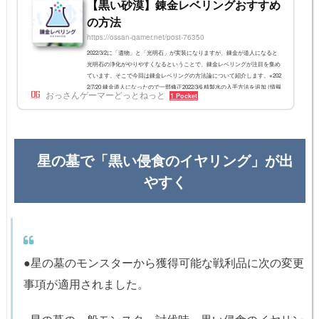
【黒い砂漠】錬金レベリングおすすめ
の方法
https://ossan-gamer.net/post-76350
2022/3/2に「遺物」と「光明石」が実装になりますが、錬金が道人になると
光明石の浄化がやりやすくなるということで、錬金レベリングが注目を集め
ています。そこで今回は錬金レベリングの方法論について紹介します。※202
2/7/20 錬金道人になったので一部修正2022/3/6 精製水の入手方法を追加 (情報
おっさんゲーマーどっとねっと
1 Pocket
のご提供ありがとうございます)錬金上げの目的は「光明石の浄化」新しい
装備部位として「遺物」が登場します。そして、遺物に嵌める魔力水晶みた
いなものとして「光明石」も新たに実装されます。光明石は上位のものとな
るとセット効果が凄...
星の墓で「黒い侵食のイヤリング」が出
やすく
●星の墓のモンスターから獲得可能な戦利品に次の変更
事項が適用されました。