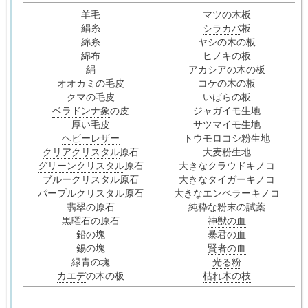
羊毛
マツの木板
絹糸
シラカバ
板
綿糸
ヤシの木の板
綿布
ヒノキの板
絹
アカシアの木の板
オオカミの毛皮
コケの木の板
クマの毛皮
いばらの板
ベラドンナ象
の皮
ジャガイモ生地
厚い毛皮
サツマイモ生地
ヘビーレザー
トウモロコシ粉生地
クリアクリスタル
原石
大麦粉生地
グリーンクリスタル
原石
大きなクラウドキノコ
ブルークリスタル原石
大きなタイガーキノコ
パープルクリスタル原石
大きなエンペラーキノコ
翡翠の原石
純粋な粉末の試薬
黒曜石の原石
神獣の血
鉛の塊
暴君の血
錫の塊
賢者の血
緑青の塊
光る粉
カエデ
の木の板
枯れ木の枝