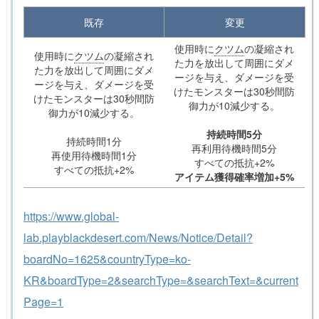
既存
変更
使用時に
クツム
の凝縮され
使用時に
クツム
の凝縮され
た力を放出して周囲にダメ
た力を放出して周囲にダメ
ージを与え、ダメージを受
ージを与え、ダメージを受
けたモンスターは30秒間防
けたモンスターは30秒間防
御力が10減少する。
御力が10減少する。
持続時間5分
持続時間1分
再利用待機時間5分
再使用待機時間1分
すべての抵抗+2%
すべての抵抗+2%
アイテム獲得確率増加+5%
https://www.global-
lab.playblackdesert.com/News/Notice/Detail?
boardNo=1625&countryType=ko-
KR&boardType=2&searchType=&searchText=&current
Page=1