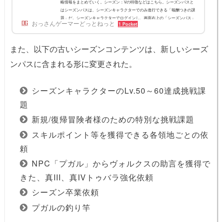
略情報をまとめていく。シーズン：Vの特徴などはこちら。シーズンパスと
はシーズンパスは、シーズンキャラクターでのみ進行できる「報酬つきの課
題」だ。シーズンキャラクターでログインし、画面右上の「シーズンパス」
おっさんゲーマーどっとねっと
1 Pocket
をクリックすると、画面左にシーズンパス依頼と報酬受け取りの画面が表示
される。「シーズン：V」シーズンパスの目標一覧シーズン目標シーズンパ
ス報酬パール商店(F3)で「闇の精霊パス」を購入した場合の追加報酬シーズ
また、以下の古いシーズンコンテンツは、新しいシーズ
ンキャラクターLv.5を達...
ンパスに含まれる形に変更された。
シーズンキャラクターのLv.50～60達成挑戦課
題
新規/復帰冒険者様のための特別な挑戦課題
スキルポイント等を獲得できる各領地ごとの依
頼
NPC「プガル」からヴォルクスの助言を獲得で
きた、真III、真IVトゥバラ強化依頼
シーズン卒業依頼
プガルの釣り竿