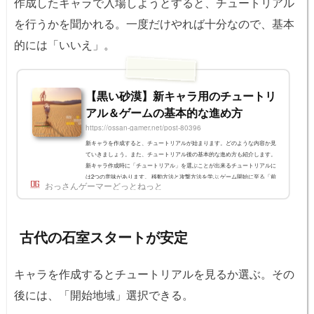
作成したキャラで入場しようとすると、チュートリアル
を行うかを聞かれる。一度だけやれば十分なので、基本
的には「いいえ」。
【黒い砂漠】新キャラ用のチュートリ
アル＆ゲームの基本的な進め方
https://ossan-gamer.net/post-80396
新キャラを作成すると、チュートリアルが始まります。どのような内容か見
ていきましょう。また、チュートリアル後の基本的な進め方も紹介します。
新キャラ作成時に「チュートリアル」を選ぶことが出来るチュートリアルに
は2つの意味があります。 移動方法と攻撃方法を学ぶ ゲーム開始に至る「前
おっさんゲーマーどっとねっと
日譚」を知る黒い砂漠のベテランプレイヤーも見たことがない話になってい
るので、一度はやってみると良いと思います。また、Rキーを長押しでスキ
ップできます。チュートリアルの内容をざっくり紹介操作について WASD
キーで移動 マウスでカメ...
古代の石室スタートが安定
キャラを作成するとチュートリアルを見るか選ぶ。その
後には、「開始地域」選択できる。