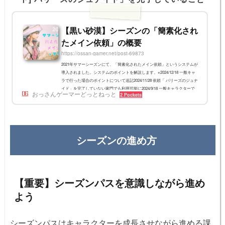
【黒い砂漠】シーズンの「簡素化され
たメイン依頼」の概要
https://ossan-gamer.net/post-69873
2021年サマーシーズンにて、「簡素化されたメイン依頼」というシステムが
導入されました。システムのポイントを解説します。※2024/12/18 一般キャ
ラで行った場合のポイントについて追記2024/11/28 依頼「 バリーズのジュナ
イド」を完了していない家門でも利用可能に2024/9/18 一般キャラクターで
おっさんゲーマーどっとねっと
2 Pockets
も簡素化されたメイン依頼ができるように。2023/2/28 古い情報を削除2022/1
0/13 バレノスメイン依頼の補足2021/9/18 シーズン+での内容に修正2021/7/7
仕様変更に伴い記事修正簡素化されたメイン依頼とはざっくり言えば、メイ
ン依頼をスキッ...
シーズンの進め方
【重要】シーズンパスを意識しながら進め
よう
シーズンパスはキャラクターを成長させながら進める課