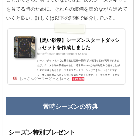
を育てる時のために、それらの装備を集めながら進めて
いくと良い。詳しくは以下の記事で紹介している。
【黒い砂漠】シーズンスタートダッシ
ュセットを作成しました
https://ossan-gamer.net/post-55185
シーズンチャンネルでは基本的に既存の装備(ボス装備など)が利用できませ
んが、クエスト系の装備を中心に、通常サーバーから持ち込みで使うことが
出来る装備もあります。つまりスタートダッシュができるということです。
シーズン最序盤から使える強い装備をご紹介します。シーズンスタートの装
おっさんゲーマーどっとねっと
1 Pocket
備例アイテム入手方法荒削りの峡谷のヘルムメディアメイン依頼吹き荒ぶ魔
力のアーマーメディアメイン依頼名誉闘士のグローブバレンシアメイン依頼
勇猛なカタンの軍靴バレンシアメイン依頼漆闇武器メディアメイン依頼終了
後「宵闇の武器」と「...
常時シーズンの特典
シーズン特別プレゼント