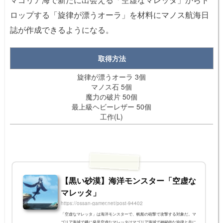
ロップする「旋律が漂うオーラ」を材料にマノス航海日
誌が作成できるようになる。
取得方法
旋律が漂うオーラ 3個
マノス石 5個
魔力の破片 50個
最上級ヘビーレザー 50個
工作(L)
【黒い砂漠】海洋モンスター「空虚な
マレッタ」
https://ossan-gamer.net/post-94402
「空虚なマレッタ」は海洋モンスターで、帆船の砲撃で攻撃する対象だ。マ
ゴリア海域で稀に発見空虚なマレッタはマゴリア海域で神秘的な旋律と共に