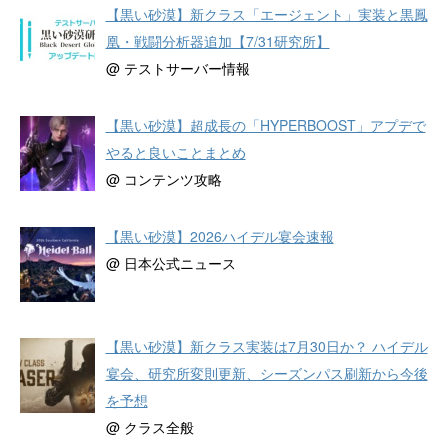
【黒い砂漠】新クラス「エージェント」実装と黒鳳
凰・戦闘分析器追加【7/31研究所】
@ テストサーバー情報
【黒い砂漠】超成長の「HYPERBOOST」アプデで
やると良いことまとめ
@ コンテンツ攻略
【黒い砂漠】2026ハイデル宴会速報
@ 日本公式ニュース
【黒い砂漠】新クラス実装は7月30日か？ ハイデル
宴会、研究所変則更新、シーズンパス刷新から今後
を予想
@ クラス全般