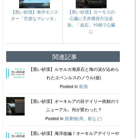
【黒い砂漠】海洋モンス
【黒い砂漠】ガーモスの
ター「空虚なマレッタ」
心臓に天井獲得方法追
加。「血石」10個で心臓
に
関連記事
【黒い砂漠】ルサルカ海原石と海の涙が込めら
れたエベンルスのノウル(仮)
Posted in
航海
【黒い砂漠】オーキルアの目デイリー依頼のリ
ニューアル。何が変わった？
Posted in
搭乗物(馬、船など)
【黒い砂漠】海洋改編！オーキルアデイリーや