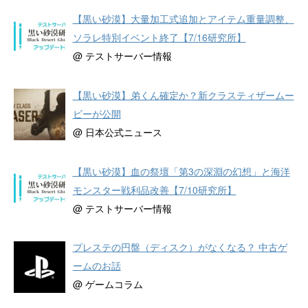
【黒い砂漠】大量加工式追加とアイテム重量調整、
ソラレ特別イベント終了【7/16研究所】
@ テストサーバー情報
【黒い砂漠】弟くん確定か？新クラスティザームー
ビーが公開
@ 日本公式ニュース
【黒い砂漠】血の祭壇「第3の深淵の幻想」と海洋
モンスター戦利品改善【7/10研究所】
@ テストサーバー情報
プレステの円盤（ディスク）がなくなる？ 中古ゲ
ームのお話
@ ゲームコラム