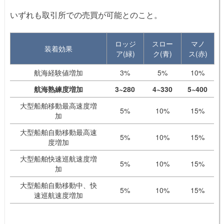
いずれも取引所での売買が可能とのこと。
ロッジ
スロー
マノ
装着効果
ア(緑)
ク(青)
ス(赤)
航海経験値増加
3%
5%
10%
航海熟練度増加
3~280
4~330
5~400
大型船舶移動最高速度増
5%
10%
15%
加
大型船舶自動移動最高速
5%
10%
15%
度増加
大型船舶快速巡航速度増
5%
10%
15%
加
大型船舶自動移動中、快
5%
10%
15%
速巡航速度増加