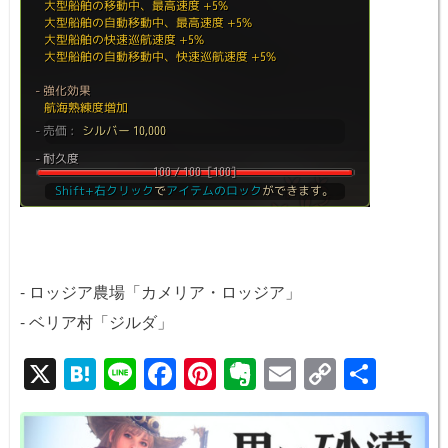
- ロッジア農場「カメリア・ロッジア」
- ベリア村「ジルダ」
X
H
Li
F
Pi
E
E
C
共
at
n
a
nt
v
m
o
有
e
e
c
er
er
ail
p