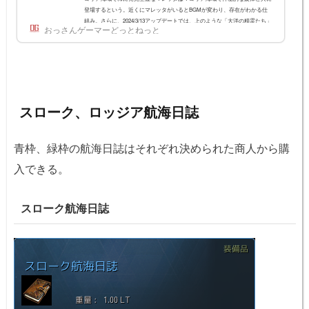
登場するという。近くにマレッタがいるとBGMが変わり、存在がわかる仕
組み。さらに、2024/3/13アップデートでは、上のような「大洋の精霊たち」
おっさんゲーマーどっとねっと
が付近に見えるようになり、これに続いていくとマレッタに出会うことがで
きるようになった。マレッタは誘惑したヘカルたちと共に冒険者を襲撃し、
強力な攻撃を加えるとのこと。マレッタの戦利品新規アイテムの「旋律が漂
うオーラ」が確定獲得で...
スローク、ロッジア航海日誌
青枠、緑枠の航海日誌はそれぞれ決められた商人から購
入できる。
スローク航海日誌