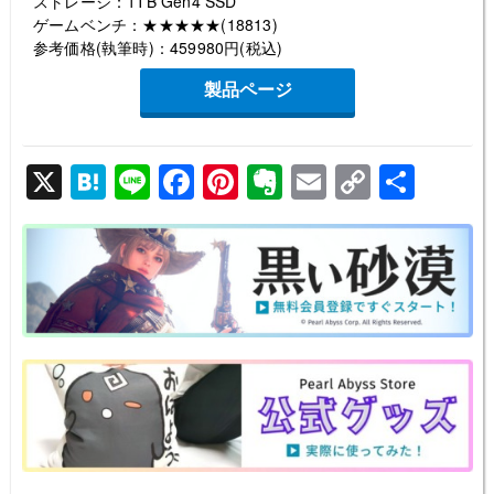
ストレージ：1TB Gen4 SSD
ゲームベンチ：★★★★★(18813)
参考価格(執筆時)：459980円(税込)
製品ページ
X
H
Li
F
Pi
E
E
C
共
at
n
a
nt
v
m
o
有
e
e
c
er
er
ail
p
n
e
e
n
y
a
b
st
ot
Li
o
e
n
o
k
k