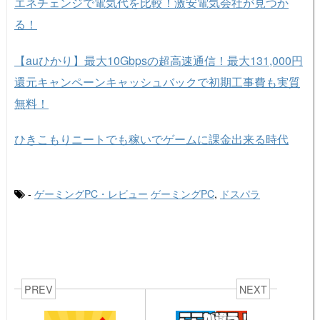
エネチェンジで電気代を比較！激安電気会社が見つか
る！
【auひかり】最大10Gbpsの超高速通信！最大131,000円
還元キャンペーンキャッシュバックで初期工事費も実質
無料！
ひきこもりニートでも稼いでゲームに課金出来る時代
-
ゲーミングPC・レビュー
ゲーミングPC
,
ドスパラ
PREV
NEXT