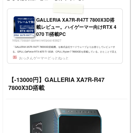
GALLERIA XA7R-R47T 7800X3D搭
載レビュー。ハイゲーマー向けRTX 4
070 Ti搭載PC
https://ossan-gamer.net/post-93827
「GALLERIA XA7R-R47T 7800X3D搭載機」を株式会社サードウェーブよりお借りしてレビューす
る。GPUにGeForce RTX 4070 Ti 12GB、CPUにRyzen 7 7800X3Dを搭載している。ひとことで言え
ば「速さと画質の両立を求める人のマシン」だ。高いフレームレートを出したいFPSやアクショ
おっさんゲーマーどっとねっと
ン、CPUがボトルネックになるオープンワールドタイトル、計算量が命のシミュレーションゲーム
などに向いている。 { "image": "https://ossan-gamer.net/files/img/SK.png", "title": "サードウェーブ GAL
LERIA XA7R-R47T(780...
【-13000円】GALLERIA XA7R-R47
7800X3D搭載