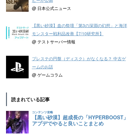
@ 日本公式ニュース
【黒い砂漠】血の祭壇「第3の深淵の幻想」と海洋
モンスター戦利品改善【7/10研究所】
@ テストサーバー情報
プレステの円盤（ディスク）がなくなる？ 中古ゲ
ームのお話
@ ゲームコラム
読まれている記事