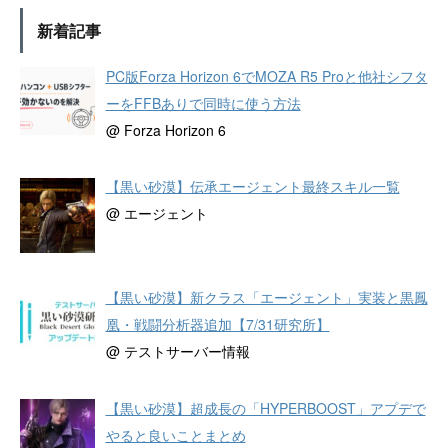
新着記事
PC版Forza Horizon 6でMOZA R5 Proと他社シフタ
ーをFFBありで同時に使う方法
@ Forza Horizon 6
【黒い砂漠】伝承エージェント最終スキル一覧
@ エージェント
【黒い砂漠】新クラス「エージェント」実装と黒鳳
凰・戦闘分析器追加【7/31研究所】
@ テストサーバー情報
【黒い砂漠】超成長の「HYPERBOOST」アプデで
やると良いことまとめ