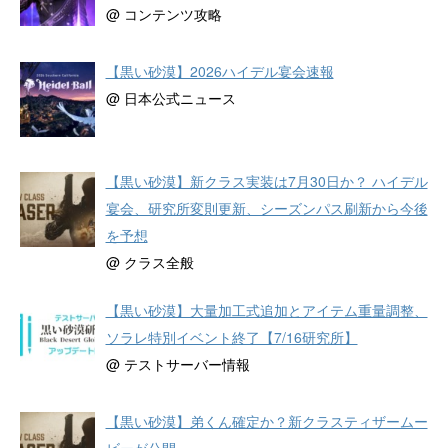
@ コンテンツ攻略
【黒い砂漠】2026ハイデル宴会速報
@ 日本公式ニュース
【黒い砂漠】新クラス実装は7月30日か？ ハイデル
宴会、研究所変則更新、シーズンパス刷新から今後
を予想
@ クラス全般
【黒い砂漠】大量加工式追加とアイテム重量調整、
ソラレ特別イベント終了【7/16研究所】
@ テストサーバー情報
【黒い砂漠】弟くん確定か？新クラスティザームー
ビーが公開