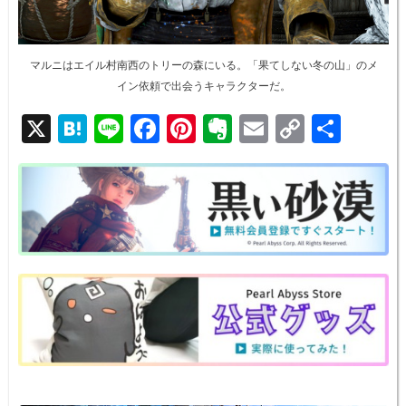
マルニはエイル村南西のトリーの森にいる。「果てしない冬の山」のメ
イン依頼で出会うキャラクターだ。
X
H
Li
F
Pi
E
E
C
共
at
n
a
nt
v
m
o
有
e
e
c
er
er
ail
p
n
e
e
n
y
a
b
st
ot
Li
o
e
n
o
k
k