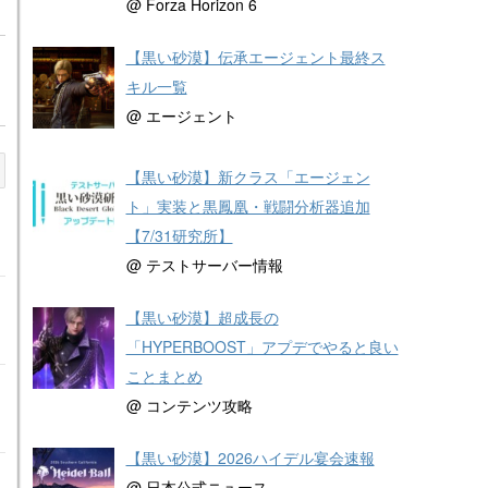
@ Forza Horizon 6
【黒い砂漠】伝承エージェント最終ス
キル一覧
@ エージェント
【黒い砂漠】新クラス「エージェン
ト」実装と黒鳳凰・戦闘分析器追加
【7/31研究所】
@ テストサーバー情報
【黒い砂漠】超成長の
「HYPERBOOST」アプデでやると良い
ことまとめ
@ コンテンツ攻略
【黒い砂漠】2026ハイデル宴会速報
@ 日本公式ニュース