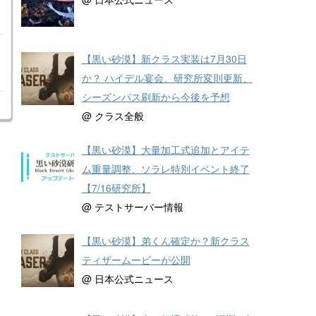
【黒い砂漠】新クラス実装は7月30日
か？ ハイデル宴会、研究所変則更新、
シーズンパス刷新から今後を予想
@ クラス全般
【黒い砂漠】大量加工式追加とアイテ
ム重量調整、ソラレ特別イベント終了
【7/16研究所】
@ テストサーバー情報
【黒い砂漠】弟くん確定か？新クラス
ティザームービーが公開
@ 日本公式ニュース