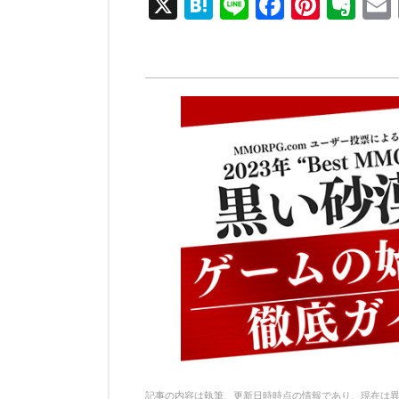
X
H
Li
F
Pi
E
at
n
a
nt
v
e
e
c
er
er
n
e
e
n
a
b
st
ot
o
e
o
k
記事の内容は執筆、更新日時時点の情報であり、現在は