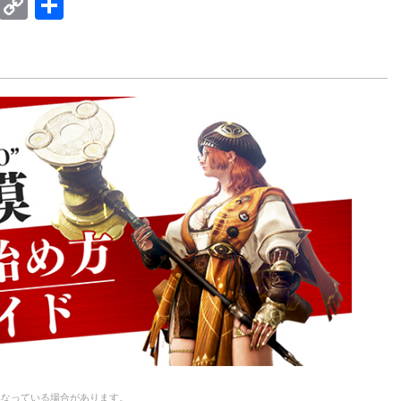
E
C
共
m
o
有
ail
p
y
Li
n
k
異なっている場合があります。