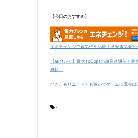
【今日のおすすめ】
エネチェンジで電気代を比較！激安電気会社
【auひかり】最大10Gbpsの超高速通信！最
無料！
ひきこもりニートでも稼いでゲームに課金出
-