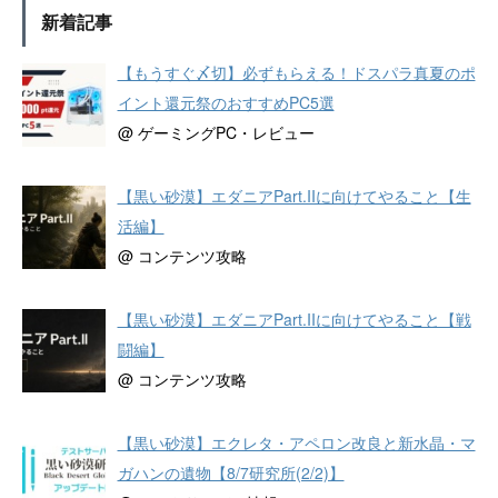
新着記事
【もうすぐ〆切】必ずもらえる！ドスパラ真夏のポ
イント還元祭のおすすめPC5選
@ ゲーミングPC・レビュー
【黒い砂漠】エダニアPart.IIに向けてやること【生
活編】
@ コンテンツ攻略
【黒い砂漠】エダニアPart.IIに向けてやること【戦
闘編】
@ コンテンツ攻略
【黒い砂漠】エクレタ・アペロン改良と新水晶・マ
ガハンの遺物【8/7研究所(2/2)】