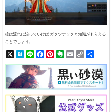
後は流れに沿っていけば
ガクツナック
と
知識
がもらえる
ことでしょう。
X
H
Li
F
Pi
E
E
C
共
at
n
a
nt
v
m
o
有
e
e
c
er
er
ail
p
n
e
e
n
y
a
b
st
ot
Li
o
e
n
o
k
k