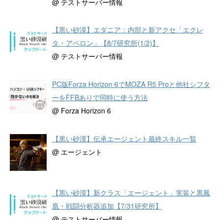
@ テストサーバー情報
【黒い砂漠】エダニア：内部と新アクセ「エクレ
タ・アペロン」【8/7研究所(1/2)】
@ テストサーバー情報
PC版Forza Horizon 6でMOZA R5 Proと他社シフタ
ーをFFBありで同時に使う方法
@ Forza Horizon 6
【黒い砂漠】伝承エージェント最終スキル一覧
@ エージェント
【黒い砂漠】新クラス「エージェント」実装と黒鳳
凰・戦闘分析器追加【7/31研究所】
@ テストサーバー情報