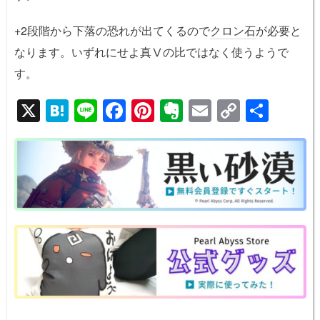
+2段階から下落の恐れが出てくるので
クロン石
が必要と
なります。いずれにせよ真Ⅴの比ではなく使うようで
す。
X
H
Li
F
Pi
E
E
C
共
at
n
a
nt
v
m
o
有
e
e
c
er
er
ail
p
n
e
e
n
y
a
b
st
ot
Li
o
e
n
o
k
k