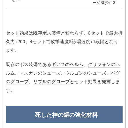
ージ減少+13
セット効果は既存ボス装備と変わらず、3セットで最大
持
久力
+200、4セットで攻撃速度&詠唱速度+1段階となり
ます。
既存のボス装備である
ギアスのヘルム
、
グリフォンのヘ
ルム
、
マスカンのシューズ
、
ウルゴンのシューズ
、
ベグ
のグローブ
、
リブルのグローブ
とセット効果を発揮しま
す。
死した神の鎧の強化材料