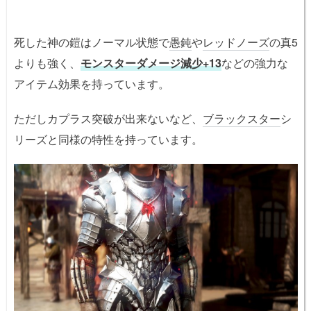
死した神の鎧はノーマル状態で
愚鈍
や
レッドノーズ
の真5
よりも強く、
モンスターダメージ減少+13
などの強力な
アイテム効果を持っています。
ただしカプラス突破が出来ないなど、
ブラックスター
シ
リーズと同様の特性を持っています。