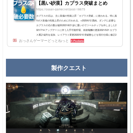
【黒い砂漠】カプラス突破まとめ
https://ossan-gamer.net/post-18675
カプラスの石は、主に装備の性能上昇「カプラス突破」に使われる。特に真
Vボス装備の性能上昇のために行われる。※2025/6/12 愚鈍、ダンデに必要な
カプラスの石の数が緩和2021/8/21 妙に重いのでツールチップを外しました2
021/7/14 アップデートに伴う入手可能狩場、依頼報酬の更新2021/5/21 カプラ
ス累計値列を追加、レイアウト変更2020/5/10 突破数などを現行仕様に修正2
おっさんゲーマーどっとねっと
020/4/16 韓国最新仕様の突破数などを追記2020/3/27 日本仕様変更の補足201
4 Pockets
9/3/20 韓国仕様変更の補足カプラス突破の基本 カプラスの石 を集める 真3以
上のメイン...
製作クエスト