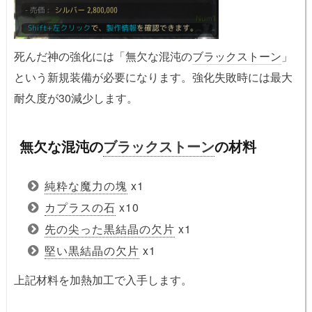
死んだ神の強化には「無欠な混沌の
ブラックストーン
」
という新規装備が必要になります。強化失敗時には最大
耐久度が30減少します。
無欠な混沌の
ブラックストーン
の材料
純粋な魔力の塊
x1
カプラスの石
x10
先の尖った黒結晶の欠片
x1
堅い黒結晶の欠片
x1
上記材料を加熱加工で入手します。