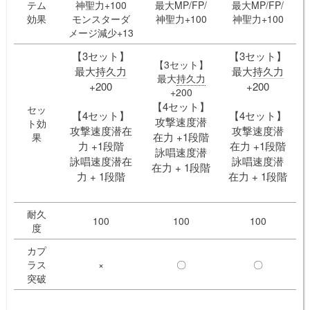
テム
神聖力+100
最大MP/FP/
最大MP/FP/
効果
モンスターダ
神聖力+100
神聖力+100
メージ減少+13
【3セット】
【3セット】
【3セット】
最大
持久力
最大
持久力
最大
持久力
+200
+200
+200
【4セット】
セッ
【4セット】
【4セット】
攻撃速度潜
ト効
攻撃速度潜在
攻撃速度潜
在力 +1段階
果
力 +1段階
在力 +1段階
詠唱速度潜
詠唱速度潜在
詠唱速度潜
在力 + 1段階
力 + 1段階
在力 + 1段階
耐久
100
100
100
度
カプ
ラス
×
〇
〇
突破