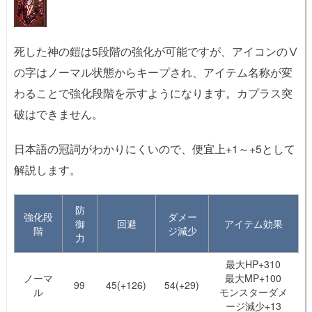
死した神の鎧は5段階の強化が可能ですが、アイコンのⅤ
の字はノーマル状態からキープされ、アイテム名称が変
わることで強化段階を示すようになります。カプラス突
破はできません。
日本語の冠詞がわかりにくいので、便宜上+1～+5として
解説します。
防
強化段
ダメー
御
回避
アイテム効果
階
ジ減少
力
最大HP+310
ノーマ
最大MP+100
99
45(+126)
54(+29)
ル
モンスターダメ
ージ減少+13