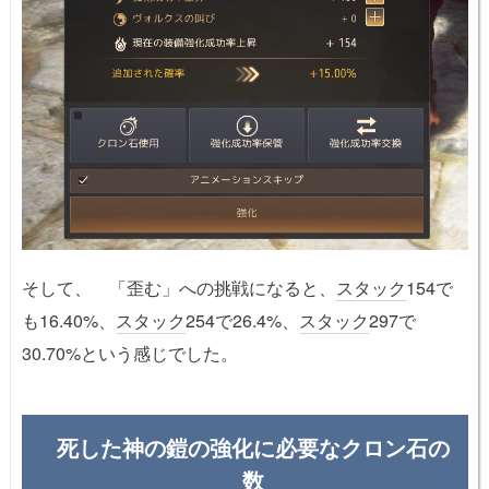
そして、 「歪む」への挑戦になると、
スタック
154で
も16.40%、
スタック
254で26.4%、
スタック
297で
30.70%という感じでした。
死した神の鎧の強化に必要なクロン石の
数