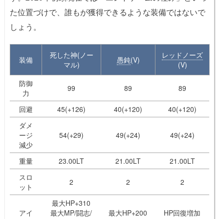
た位置づけで、誰もが獲得できるような装備ではないで
しょう。
死した神(ノー
レッドノーズ
装備
愚鈍
(V)
マル)
(V)
防御
99
89
89
力
回避
45(+126)
40(+120)
40(+120)
ダメ
ージ
54(+29)
49(+24)
49(+24)
減少
重量
23.00LT
21.00LT
21.00LT
スロ
2
2
2
ット
最大HP+310
アイ
最大MP/闘志/
最大HP+200
HP回復増加