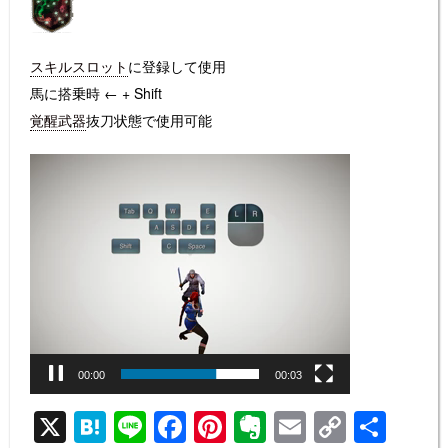
スキルスロット
に登録して使用
馬に搭乗時
← + Shift
覚醒武器
抜刀状態で使用可能
動
画
プ
レ
ー
ヤ
ー
00:00
00:03
X
H
Li
F
Pi
E
E
C
共