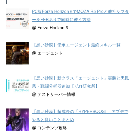
PC版Forza Horizon 6でMOZA R5 Proと他社シフタ
ーをFFBありで同時に使う方法
@ Forza Horizon 6
【黒い砂漠】伝承エージェント最終スキル一覧
@ エージェント
【黒い砂漠】新クラス「エージェント」実装と黒鳳
凰・戦闘分析器追加【7/31研究所】
@ テストサーバー情報
【黒い砂漠】超成長の「HYPERBOOST」アプデで
やると良いことまとめ
@ コンテンツ攻略