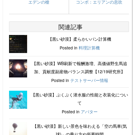
エデンの槍
コンボ：エリアンの息吹
関連記事
【黒い砂漠】柔らかいパン計算機
Posted in
料理計算機
【黒い砂漠】WB刷新で報酬激増、高価値野生馬追
加、貢献度副産物バランス調整【12/19研究所】
Posted in
テストサーバー情報
【黒い砂漠】ぷくぷく潜水服の性能と衣装化につい
て
Posted in
アバター
【黒い砂漠】新しい景色を味わえる「空の馬車(気
球)」の乗り方や所要時間