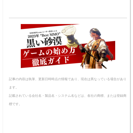
at
n
a
nt
v
m
o
有
e
e
c
er
er
ail
p
n
e
e
n
y
a
b
st
ot
Li
o
e
n
o
k
k
記事の内容は執筆、更新日時時点の情報であり、現在は異なっている場合があり
ます。
記載されている会社名・製品名・システム名などは、各社の商標、または登録商
標です。