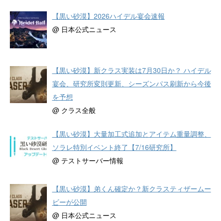
【黒い砂漠】2026ハイデル宴会速報
@ 日本公式ニュース
【黒い砂漠】新クラス実装は7月30日か？ ハイデル
宴会、研究所変則更新、シーズンパス刷新から今後
を予想
@ クラス全般
【黒い砂漠】大量加工式追加とアイテム重量調整、
ソラレ特別イベント終了【7/16研究所】
@ テストサーバー情報
【黒い砂漠】弟くん確定か？新クラスティザームー
ビーが公開
@ 日本公式ニュース