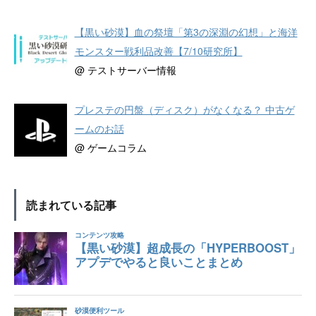
【黒い砂漠】血の祭壇「第3の深淵の幻想」と海洋
モンスター戦利品改善【7/10研究所】
@ テストサーバー情報
プレステの円盤（ディスク）がなくなる？ 中古ゲ
ームのお話
@ ゲームコラム
読まれている記事