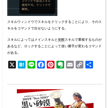
スキルウィンドウでスキルをクリックすることにより、そのス
キルをコマンドで出せないようにする。
スキルによってはメインスキルと
覚醒
スキルで重複するものが
あるなど、ロックすることによって使い勝手が変わるコマンド
がある。
X
H
Li
F
Pi
E
E
C
共
at
n
a
nt
v
m
o
有
e
e
c
er
er
ail
p
n
e
e
n
y
a
b
st
ot
Li
o
e
n