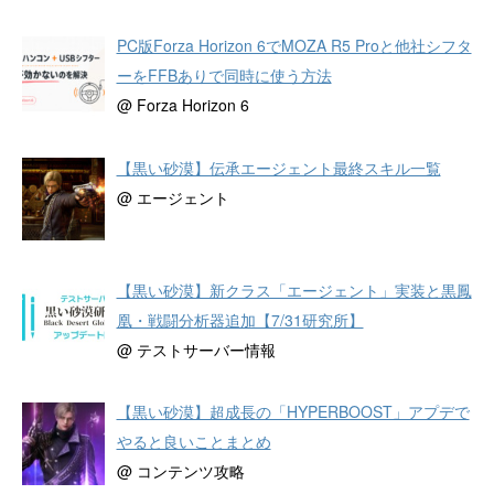
PC版Forza Horizon 6でMOZA R5 Proと他社シフタ
ーをFFBありで同時に使う方法
@ Forza Horizon 6
【黒い砂漠】伝承エージェント最終スキル一覧
@ エージェント
【黒い砂漠】新クラス「エージェント」実装と黒鳳
凰・戦闘分析器追加【7/31研究所】
@ テストサーバー情報
【黒い砂漠】超成長の「HYPERBOOST」アプデで
やると良いことまとめ
@ コンテンツ攻略