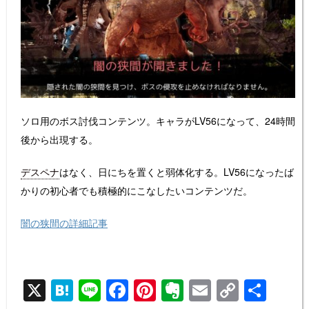
ソロ用のボス討伐コンテンツ。キャラがLV56になって、24時間
後から出現する。
デスペナ
はなく、日にちを置くと弱体化する。LV56になったば
かりの初心者でも積極的にこなしたいコンテンツだ。
闇の狭間の詳細記事
X
H
Li
F
Pi
E
E
C
共