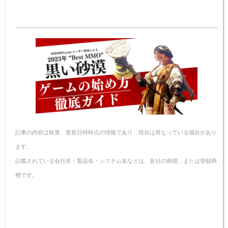
at
n
a
nt
v
m
o
有
e
e
c
er
er
ail
p
n
e
e
n
y
a
b
st
ot
Li
o
e
n
o
k
k
記事の内容は執筆、更新日時時点の情報であり、現在は異なっている場合があり
ます。
記載されている会社名・製品名・システム名などは、各社の商標、または登録商
標です。