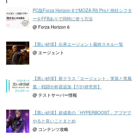
PC版Forza Horizon 6でMOZA R5 Proと他社シフタ
ーをFFBありで同時に使う方法
@ Forza Horizon 6
【黒い砂漠】伝承エージェント最終スキル一覧
@ エージェント
【黒い砂漠】新クラス「エージェント」実装と黒鳳
凰・戦闘分析器追加【7/31研究所】
@ テストサーバー情報
【黒い砂漠】超成長の「HYPERBOOST」アプデで
やると良いことまとめ
@ コンテンツ攻略