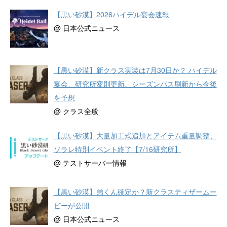
【黒い砂漠】2026ハイデル宴会速報
@ 日本公式ニュース
【黒い砂漠】新クラス実装は7月30日か？ ハイデル
宴会、研究所変則更新、シーズンパス刷新から今後
を予想
@ クラス全般
【黒い砂漠】大量加工式追加とアイテム重量調整、
ソラレ特別イベント終了【7/16研究所】
@ テストサーバー情報
【黒い砂漠】弟くん確定か？新クラスティザームー
ビーが公開
@ 日本公式ニュース