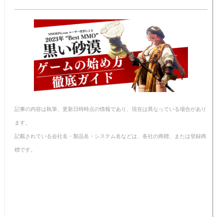
e
e
c
er
er
ail
p
n
e
e
n
y
a
b
st
ot
Li
o
e
n
o
k
k
記事の内容は執筆、更新日時時点の情報であり、現在は異なっている場合があり
ます。
記載されている会社名・製品名・システム名などは、各社の商標、または登録商
標です。