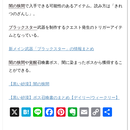
闇の狭間
で入手できる可能性のあるアイテム。読み方は「きれ
つのざんし」。
ブラックスター
武器を制作するクエスト発生のトリガーアイテ
ムとなっている。
新メイン武器「ブラックスター」の情報まとめ
闇の狭間
や
覚醒
召喚書ボス、闇に染まったボスから獲得するこ
とができる。
【黒い砂漠】闇の狭間
【黒い砂漠】ボス召喚書のまとめ【デイリー/ウィークリー】
X
H
Li
F
Pi
E
E
C
共
at
n
a
nt
v
m
o
有