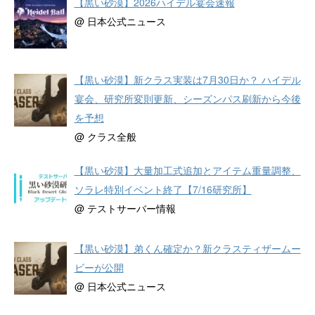
【黒い砂漠】2026ハイデル宴会速報
@ 日本公式ニュース
【黒い砂漠】新クラス実装は7月30日か？ ハイデル
宴会、研究所変則更新、シーズンパス刷新から今後
を予想
@ クラス全般
【黒い砂漠】大量加工式追加とアイテム重量調整、
ソラレ特別イベント終了【7/16研究所】
@ テストサーバー情報
【黒い砂漠】弟くん確定か？新クラスティザームー
ビーが公開
@ 日本公式ニュース