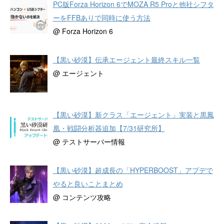
PC版Forza Horizon 6でMOZA R5 Proと他社シフタ
ーをFFBありで同時に使う方法
@ Forza Horizon 6
【黒い砂漠】伝承エージェント最終スキル一覧
@ エージェント
【黒い砂漠】新クラス「エージェント」実装と黒鳳
凰・戦闘分析器追加【7/31研究所】
@ テストサーバー情報
【黒い砂漠】超成長の「HYPERBOOST」アプデで
やると良いことまとめ
@ コンテンツ攻略