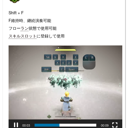
Shift + F
F維持時、継続演奏可能
フロー
ラン
状態で使用可能
スキルスロット
に登録して使用
動
画
プ
レ
ー
ヤ
ー
00:04
00:09