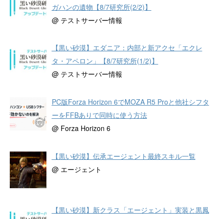
ガハンの遺物【8/7研究所(2/2)】
@ テストサーバー情報
【黒い砂漠】エダニア：内部と新アクセ「エクレ
タ・アペロン」【8/7研究所(1/2)】
@ テストサーバー情報
PC版Forza Horizon 6でMOZA R5 Proと他社シフタ
ーをFFBありで同時に使う方法
@ Forza Horizon 6
【黒い砂漠】伝承エージェント最終スキル一覧
@ エージェント
【黒い砂漠】新クラス「エージェント」実装と黒鳳