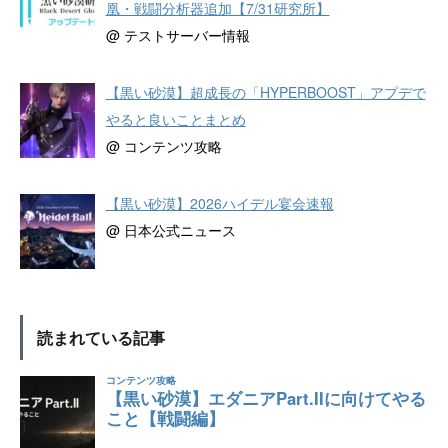
凰・戦闘分析器追加【7/31研究所】
@ テストサーバー情報
【黒い砂漠】超成長の「HYPERBOOST」アプデで
やると良いことまとめ
@ コンテンツ攻略
【黒い砂漠】2026ハイデル宴会速報
@ 日本公式ニュース
読まれている記事