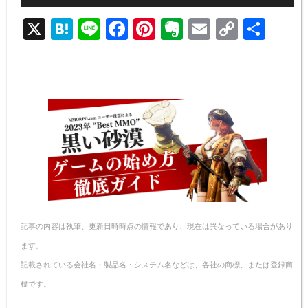
X
H
Li
F
Pi
E
E
C
共
at
n
a
nt
v
m
o
有
e
e
c
er
er
ail
p
n
e
e
n
y
a
b
st
ot
Li
o
e
n
o
k
k
記事の内容は執筆、更新日時時点の情報であり、現在は異なっている場合があり
ます。
記載されている会社名・製品名・システム名などは、各社の商標、または登録商
標です。