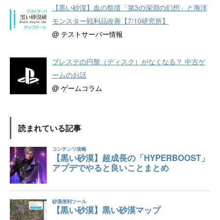
【黒い砂漠】血の祭壇「第3の深淵の幻想」と海洋
モンスター戦利品改善【7/10研究所】
@ テストサーバー情報
プレステの円盤（ディスク）がなくなる？ 中古ゲ
ームのお話
@ ゲームコラム
読まれている記事