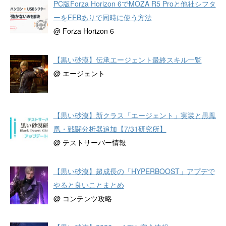
PC版Forza Horizon 6でMOZA R5 Proと他社シフタ
ーをFFBありで同時に使う方法
@ Forza Horizon 6
【黒い砂漠】伝承エージェント最終スキル一覧
@ エージェント
【黒い砂漠】新クラス「エージェント」実装と黒鳳
凰・戦闘分析器追加【7/31研究所】
@ テストサーバー情報
【黒い砂漠】超成長の「HYPERBOOST」アプデで
やると良いことまとめ
@ コンテンツ攻略