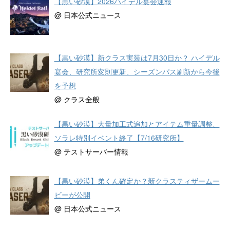
【黒い砂漠】2026ハイデル宴会速報
@ 日本公式ニュース
【黒い砂漠】新クラス実装は7月30日か？ ハイデル
宴会、研究所変則更新、シーズンパス刷新から今後
を予想
@ クラス全般
【黒い砂漠】大量加工式追加とアイテム重量調整、
ソラレ特別イベント終了【7/16研究所】
@ テストサーバー情報
【黒い砂漠】弟くん確定か？新クラスティザームー
ビーが公開
@ 日本公式ニュース