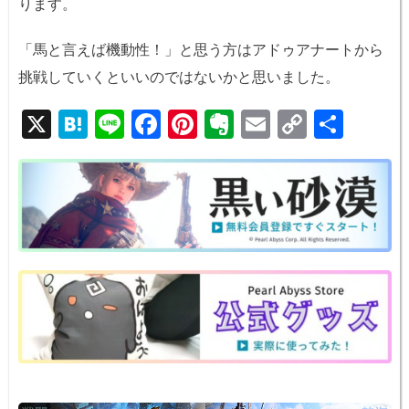
ります。
「馬と言えば機動性！」と思う方はアドゥアナートから
挑戦していくといいのではないかと思いました。
X
H
Li
F
Pi
E
E
C
共
at
n
a
nt
v
m
o
有
e
e
c
er
er
ail
p
n
e
e
n
y
a
b
st
ot
Li
o
e
n
o
k
k