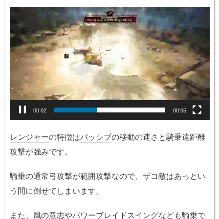
動
画
プ
レ
ー
ヤ
ー
00:03
00:05
レンジャー
の特徴は
パッシブ
の移動の速さと騎乗遠距離
攻撃が強みです。
騎乗の通常弓攻撃が範囲攻撃なので、ザコ敵はあっとい
う間に倒せてしまいます。
また、
風の意志
や
パワーブレイドスイング
なども騎乗で