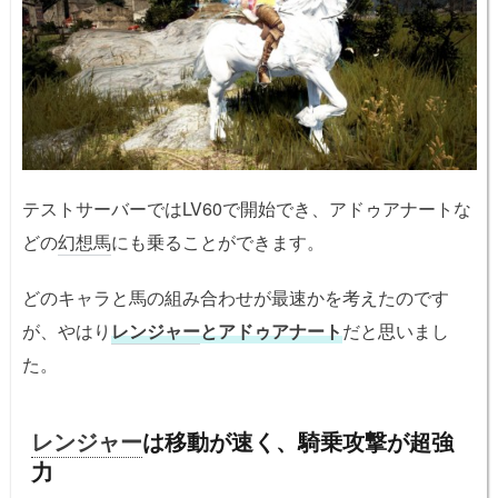
テストサーバーではLV60で開始でき、アドゥアナートな
どの
幻想馬
にも乗ることができます。
どのキャラと馬の組み合わせが最速かを考えたのです
が、やはり
レンジャー
とアドゥアナート
だと思いまし
た。
レンジャー
は移動が速く、騎乗攻撃が超強
力