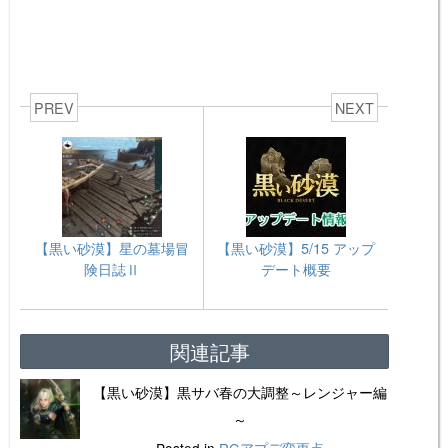
PREV
NEXT
【黒い砂漠】星の墓場冒
【黒い砂漠】5/15 アップ
険日誌Ⅱ
デート概要
関連記事
【黒い砂漠】黒サバ春の大調整～レンジャー編
～