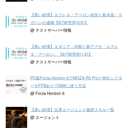
【黒い砂漠】エクレタ・アペロン改良と新水晶・マ
ガハンの遺物【8/7研究所(2/2)】
@ テストサーバー情報
【黒い砂漠】エダニア：内部と新アクセ「エクレ
タ・アペロン」【8/7研究所(1/2)】
@ テストサーバー情報
PC版Forza Horizon 6でMOZA R5 Proと他社シフタ
ーをFFBありで同時に使う方法
@ Forza Horizon 6
【黒い砂漠】伝承エージェント最終スキル一覧
@ エージェント