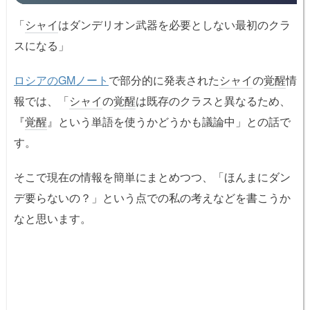
「
シャイ
はダンデリオン武器を必要としない最初のクラ
スになる」
ロシアのGMノート
で部分的に発表された
シャイ
の
覚醒
情
報では、「
シャイ
の
覚醒
は既存のクラスと異なるため、
『
覚醒
』という単語を使うかどうかも議論中」との話で
す。
そこで現在の情報を簡単にまとめつつ、「ほんまにダン
デ要らないの？」という点での私の考えなどを書こうか
なと思います。