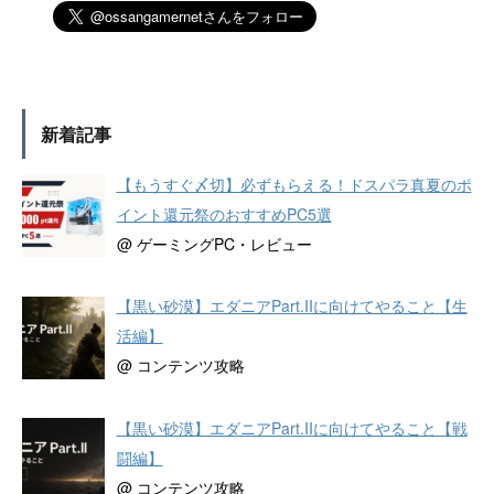
新着記事
【もうすぐ〆切】必ずもらえる！ドスパラ真夏のポ
イント還元祭のおすすめPC5選
@ ゲーミングPC・レビュー
【黒い砂漠】エダニアPart.IIに向けてやること【生
活編】
@ コンテンツ攻略
【黒い砂漠】エダニアPart.IIに向けてやること【戦
闘編】
@ コンテンツ攻略