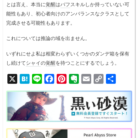
とは言え、本当に
覚醒
は
バフ
スキルしか持っていない可
能性もあり、初心者向けのアンバランスなクラスとして
完成させる可能性もあります。
これについては推論の域を出ません。
いずれにせよ私は相変わらずいくつかのダンデ箱を保有
し続けて
シャイ
の
覚醒
を待つことにするでしょう。
X
H
Li
F
Pi
E
E
C
共
at
n
a
nt
v
m
o
有
e
e
c
er
er
ail
p
n
e
e
n
y
a
b
st
ot
Li
o
e
n
o
k