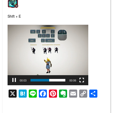
Shift + E
動
画
プ
レ
ー
ヤ
ー
00:04
00:06
X
H
Li
F
Pi
E
E
C
共
at
n
a
nt
v
m
o
有
e
e
c
er
er
ail
p