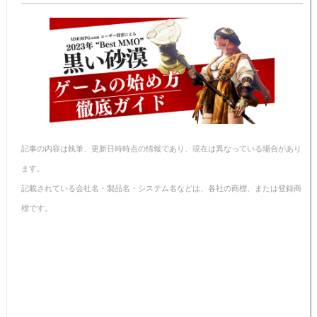
n
e
e
n
y
a
b
st
ot
Li
o
e
n
o
k
k
記事の内容は執筆、更新日時時点の情報であり、現在は異なっている場合があり
ます。
記載されている会社名・製品名・システム名などは、各社の商標、または登録商
標です。