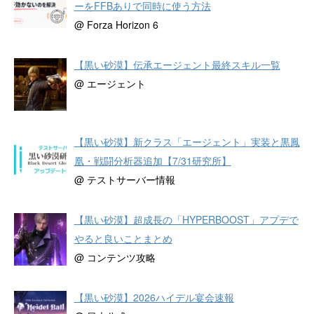
ーをFFBありで同時に使う方法
@ Forza Horizon 6
【黒い砂漠】伝承エージェント最終スキル一覧
@ エージェント
【黒い砂漠】新クラス「エージェント」実装と黒鳳
凰・戦闘分析器追加【7/31研究所】
@ テストサーバー情報
【黒い砂漠】超成長の「HYPERBOOST」アプデで
やると良いことまとめ
@ コンテンツ攻略
【黒い砂漠】2026ハイデル宴会速報