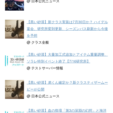
@ 日本公式ニュース
【黒い砂漠】新クラス実装は7月30日か？ ハイデル
宴会、研究所変則更新、シーズンパス刷新から今後
を予想
@ クラス全般
【黒い砂漠】大量加工式追加とアイテム重量調整、
ソラレ特別イベント終了【7/16研究所】
@ テストサーバー情報
【黒い砂漠】弟くん確定か？新クラスティザームー
ビーが公開
@ 日本公式ニュース
【黒い砂漠】血の祭壇「第3の深淵の幻想」と海洋