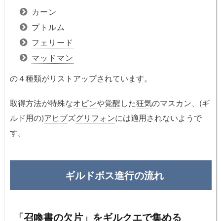
カーン
プトルム
フェリード
マッドマン
の４種類がリストアップされています。
取得方法が特殊な
オピン
や
覚醒
した
狂気
のマスカン、(ギ
ルド用の)
アヒブ
ズ
グリフォン
には適用されないようで
す。
ギルドボス進行の流れ
「召喚書の欠片」をギルクエで集める