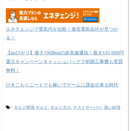
エネチェンジで電気代を比較！激安電気会社が見つか
る！
【auひかり】最大10Gbpsの超高速通信！最大131,000円
還元キャンペーンキャッシュバックで初期工事費も実質
無料！
ひきこもりニートでも稼いでゲームに課金出来る時代
-
ギルド関係
ギルド
,
ギルドボス
,
テストサーバー
,
黒い砂漠