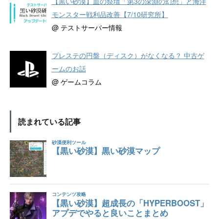
【黒い砂漠】血の祭壇「第3の深淵の幻想」と海洋
モンスター戦利品改善【7/10研究所】
@ テストサーバー情報
プレステの円盤（ディスク）がなくなる？ 中古ゲ
ームのお話
@ ゲームコラム
読まれている記事