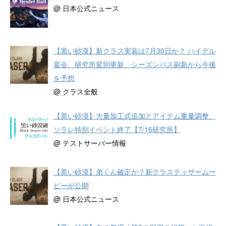
@ 日本公式ニュース
【黒い砂漠】新クラス実装は7月30日か？ ハイデル
宴会、研究所変則更新、シーズンパス刷新から今後
を予想
@ クラス全般
【黒い砂漠】大量加工式追加とアイテム重量調整、
ソラレ特別イベント終了【7/16研究所】
@ テストサーバー情報
【黒い砂漠】弟くん確定か？新クラスティザームー
ビーが公開
@ 日本公式ニュース