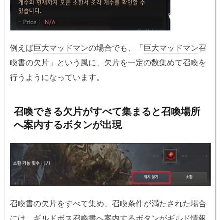
例えば
巨大マッドマン
の場合でも、「
巨大マッドマン
召
喚書の欠片」という風に、欠片を一定の数集めて召喚を
行うようになっています。
召喚できる欠片がすべて集まると召喚場所
へ案内するボタンが出現
召喚書の欠片をすべて集め、召喚条件が満たされた場合
には、
ギルドボス
召喚書へ案内するボタンがギルド情報