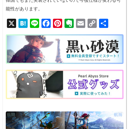
能性があります。
X
H
Li
F
Pi
E
E
C
共
at
n
a
nt
v
m
o
有
e
e
c
er
er
ail
p
n
e
e
n
y
a
b
st
ot
Li
o
e
n
o
k
k