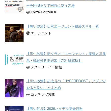
ーをFFBありで同時に使う方法
@ Forza Horizon 6
【黒い砂漠】伝承エージェント最終スキル一覧
@ エージェント
【黒い砂漠】新クラス「エージェント」実装と黒鳳
凰・戦闘分析器追加【7/31研究所】
@ テストサーバー情報
【黒い砂漠】超成長の「HYPERBOOST」アプデで
やると良いことまとめ
@ コンテンツ攻略
【黒い砂漠】2026ハイデル宴会速報