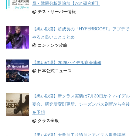
凰・戦闘分析器追加【7/31研究所】
@ テストサーバー情報
【黒い砂漠】超成長の「HYPERBOOST」アプデで
やると良いことまとめ
@ コンテンツ攻略
【黒い砂漠】2026ハイデル宴会速報
@ 日本公式ニュース
【黒い砂漠】新クラス実装は7月30日か？ ハイデル
宴会、研究所変則更新、シーズンパス刷新から今後
を予想
@ クラス全般
【黒い砂漠】大量加工式追加とアイテム重量調整、