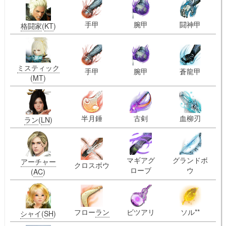
手甲
腕甲
闘神甲
格闘家
(
KT
)
ミスティック
手甲
腕甲
蒼龍甲
(
MT
)
半月錘
古剣
血柳刃
ラン
(
LN
)
マギアグ
グランドボ
アーチャー
クロスボウ
ローブ
ウ
(
AC
)
フロー
ラン
ビツアリ
ソル**
シャイ
(
SH
)