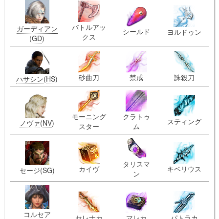
バトルアッ
ガーディアン
シールド
ヨルドゥン
クス
(
GD
)
砂曲刀
禁戒
誅殺刀
ハサシン
(
HS
)
モーニング
クラトゥ
スティング
ノヴァ
(
NV
)
スター
ム
タリスマ
カイヴ
キベリウス
セージ(SG)
ン
コルセア
セレナカ
マレカ
パトラカ