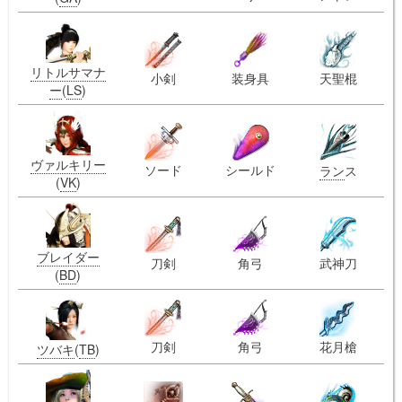
リトルサマナ
小剣
装身具
天聖棍
ー
(
LS
)
ヴァルキリー
ソード
シールド
ラン
ス
(
VK
)
ブレイダー
刀剣
角弓
武神刀
(
BD
)
刀剣
角弓
花月槍
ツバキ
(
TB
)