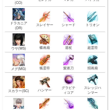
(CO)
ドラカニア
スレイヤー
シャード
トリオン
(DR)
蝶画扇
道杖
超霊符
ウサ(WS)
狐霊符
髪差刀
招画扇
メグ(MG)
グラビテ
スレッジハ
ハンマー
スカラー(SC)
ィコア
ンマー