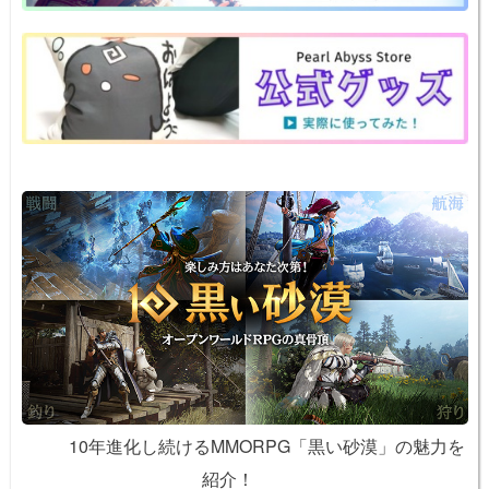
o
e
n
o
k
k
10年進化し続けるMMORPG「黒い砂漠」の魅力を
紹介！