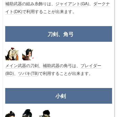
補助武器
の組み糸飾りは、
ジャイアント
(
GA
)、
ダークナ
イト
(
DK
)で利用することが出来ます。
刀剣、角弓
メイン武器
の刀剣、
補助武器
の角弓は、
ブレイダー
(
BD
)、
ツバキ
(
TB
)で利用することが出来ます。
小剣