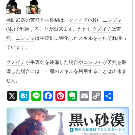
補助武器
の苦無と手裏剣は、
クノイチ
(
KN
)、
ニンジャ
(
NJ
)で利用することが出来ます。ただし
クノイチ
は苦
無、
ニンジャ
は手裏剣に特化したスキルをそれぞれ持っ
ています。
クノイチ
が手裏剣を装備した場合や
ニンジャ
が苦無を装
備した場合には、一部のスキルを利用することは出来ま
せん。
X
H
Li
F
Pi
E
E
C
共
at
n
a
nt
v
m
o
有
e
e
c
er
er
ail
p
n
e
e
n
y
a
b
st
ot
Li