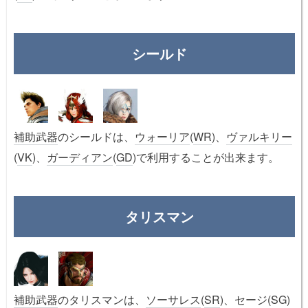
シールド
補助武器
のシールドは、
ウォーリア
(
WR
)、
ヴァルキリー
(
VK
)、
ガーディアン
(
GD
)で利用することが出来ます。
タリスマン
補助武器
のタリスマンは、
ソーサレス
(
SR
)、セージ(SG)