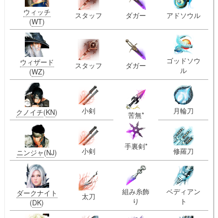
ウィッチ
スタッフ
ダガー
アドソウル
(
WT
)
ゴッドソウ
ウィザード
スタッフ
ダガー
ル
(
WZ
)
小剣
月輪刀
クノイチ
(
KN
)
苦無*
手裏剣*
小剣
修羅刀
ニンジャ
(
NJ
)
組み糸飾
ベディアン
ダークナイト
太刀
り
ト
(
DK
)