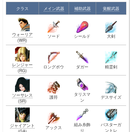
クラス
メイン武器
補助武器
覚醒武器
ウォーリア
ソード
シールド
大剣
(
WR
)
レンジャー
ロングボウ
ダガー
精霊剣
(
RG
)
タリスマ
ソーサレス
護符
デスサイズ
ン
(
SR
)
組み糸飾
バスターガ
ジャイアント
アックス
り
ントレ
(
GA
)