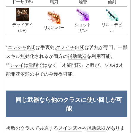
ドーサ(DS)
環刀
煙管
仙剣
デッドアイ
ショット
リル・デビ
リボルバー
(DE)
ガン
ル
*
ニンジャ
(
NJ
)は手裏剣,
クノイチ
(
KN
)は苦無が専門。一部
スキル無効化されるが両方の
補助武器
を利用可能。
**
シャイ
は
覚醒
ではなく「才能開花」と呼び、ソルは才
能開花依頼の中でのみ獲得可能。
同じ武器なら他のクラスに使い回しが可
能
複数のクラスで共通する
メイン武器
や
補助武器
がありま