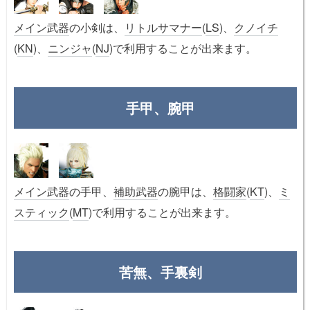
メイン武器
の小剣は、
リトルサマナー
(
LS
)、
クノイチ
(
KN
)、
ニンジャ
(
NJ
)で利用することが出来ます。
手甲、腕甲
メイン武器
の手甲、
補助武器
の腕甲は、
格闘家
(
KT
)、
ミ
スティック
(
MT
)で利用することが出来ます。
苦無、手裏剣