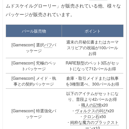
ムドスケイルグローリー」が販売されている他、様々な
パッケージが販売されています。
パール販売物
ポイント
週末の月秘伝書またはカーマ
[Gamescom] 選択
バフ
パ
スリビアの祝福が100パール
ッケージ
お得
[Gamescom] 究極のペッ
RARE類型のペット3匹がセッ
トパッケージ
トになって712パールお得
[Gamescom] メイド・執
倉庫・取引メイドまたは執事
事との契約パッケージ
を3種類選べ、300パールお得
以下のアイテムがセットにな
り、普段より42パールお得
・
職人の記憶
x20
[Gamescom] 特選強化パ
・
ヴォルクスの叫び
x20
ッケージ
・
クロン石
x50
・
純粋な魔力のブラックスト
ーン
x10