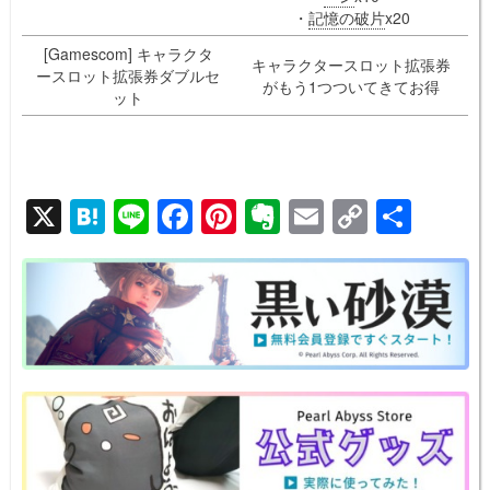
・
記憶の破片
x20
[Gamescom] キャラクタ
キャラクタースロット拡張券
ースロット拡張券ダブルセ
がもう1つついてきてお得
ット
X
H
Li
F
Pi
E
E
C
共
at
n
a
nt
v
m
o
有
e
e
c
er
er
ail
p
n
e
e
n
y
a
b
st
ot
Li
o
e
n
o
k
k