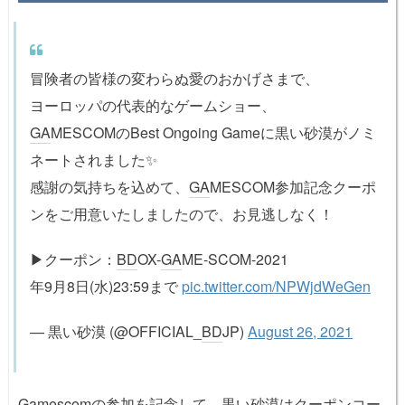
冒険者の皆様の変わらぬ愛のおかげさまで、
ヨーロッパの代表的なゲームショー、
GA
MESCOMのBest Ongoing Gameに黒い砂漠がノミ
ネートされました✨
感謝の気持ちを込めて、
GA
MESCOM参加記念クーポ
ンをご用意いたしましたので、お見逃しなく！
▶クーポン：
BD
OX-
GA
ME-SCOM-2021
年9月8日(水)23:59まで
pic.twitter.com/NPWjdWeGen
— 黒い砂漠 (@OFFICIAL_
BD
JP)
August 26, 2021
Gamescomの参加を記念して、黒い砂漠はクーポンコー