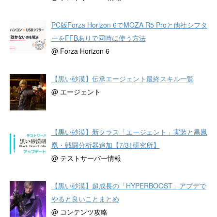
PC版Forza Horizon 6でMOZA R5 Proと他社シフタ
ーをFFBありで同時に使う方法
@ Forza Horizon 6
【黒い砂漠】伝承エージェント最終スキル一覧
@ エージェント
【黒い砂漠】新クラス「エージェント」実装と黒鳳
凰・戦闘分析器追加【7/31研究所】
@ テストサーバー情報
【黒い砂漠】超成長の「HYPERBOOST」アプデで
やると良いことまとめ
@ コンテンツ攻略