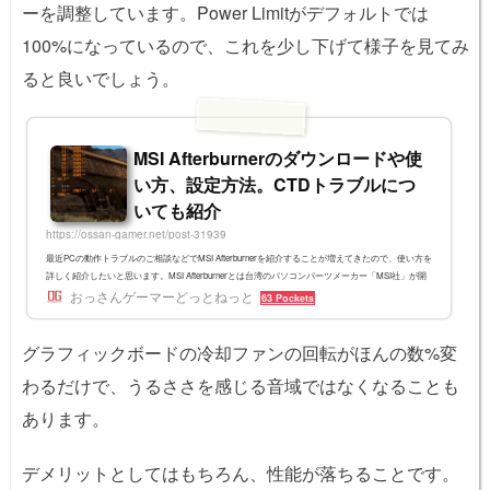
ーを調整しています。Power Limitがデフォルトでは
100%になっているので、これを少し下げて様子を見てみ
ると良いでしょう。
MSI Afterburnerのダウンロードや使
い方、設定方法。CTDトラブルにつ
いても紹介
https://ossan-gamer.net/post-31939
最近PCの動作トラブルのご相談などでMSI Afterburnerを紹介することが増えてきたので、使い方を
詳しく紹介したいと思います。MSI Afterburnerとは台湾のパソコンパーツメーカー「MSI社」が開
発したWindows用のユーティリティツールです。PCの動作状況などを把握するために今やベテラ
おっさんゲーマーどっとねっと
63 Pockets
ンユーザーには欠かせないツールとなっています。MSI Afterburnerで出来ること CPU、メモリ、G
PU(グラボ)のあらゆる使用率などをゲーム画面上にオーバーレイ(透過)表示する それらのデータの
ログを取る 任意区間の平均フレームレートなどを取得する GPU...
グラフィックボードの冷却ファンの回転がほんの数%変
わるだけで、うるささを感じる音域ではなくなることも
あります。
デメリットとしてはもちろん、性能が落ちることです。