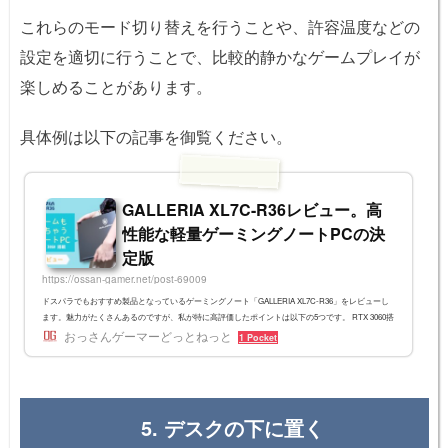
これらのモード切り替えを行うことや、許容温度などの
設定を適切に行うことで、比較的静かなゲームプレイが
楽しめることがあります。
具体例は以下の記事を御覧ください。
GALLERIA XL7C-R36レビュー。高
性能な軽量ゲーミングノートPCの決
定版
https://ossan-gamer.net/post-69009
ドスパラでもおすすめ製品となっているゲーミングノート「GALLERIA XL7C-R36」をレビューし
ます。魅力がたくさんあるのですが、私が特に高評価したポイントは以下の5つです。 RTX 3060搭
載で、ゲーミングデスクトップPCに引けを取らない性能を発揮する 「パワー重視」と「静音重
おっさんゲーマーどっとねっと
1 Pocket
視」の動作モードを切り替えられる シンプルなデザインで仕事や学校でも使いやすい 打ちやすい
キーボード 省エネ性能が高い { "image": "https://ossan-gamer.net/files/img/XL7C-R36.jpg", "title": "ド
スパラ GALLERIA...
5. デスクの下に置く