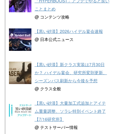
「HYPERBOOST」アプデでやると良い
ことまとめ
@ コンテンツ攻略
【黒い砂漠】2026ハイデル宴会速報
@ 日本公式ニュース
【黒い砂漠】新クラス実装は7月30日
か？ ハイデル宴会、研究所変則更新、
シーズンパス刷新から今後を予想
@ クラス全般
【黒い砂漠】大量加工式追加とアイテ
ム重量調整、ソラレ特別イベント終了
【7/16研究所】
@ テストサーバー情報