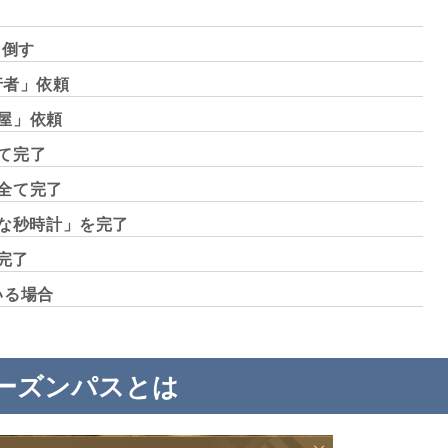
を倒す
行者」依頼
冶屋」依頼
全て完了
を全て完了
別な秒時計」を完了
を完了
いる場合
ーズンパスとは