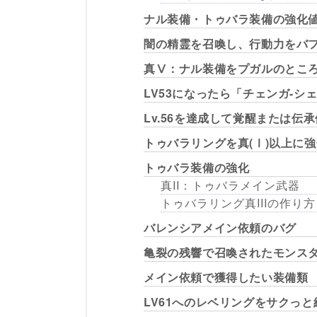
ナル装備・トゥバラ装備の強化
闇の精霊を召喚し、行動力をバ
真Ⅴ：ナル装備をプガルのとこ
LV53になったら「チェンガ-
Lv.56を達成して覚醒または伝
トゥバラリングを真(Ⅰ)以上に
トゥバラ装備の強化
真II：トゥバラメイン武器
トゥバラリング真IIIの作り方
バレンシアメイン依頼のバグ
亀裂の残響で召喚されたモンス
メイン依頼で獲得したい装備類
LV61へのレベリングをサクっ