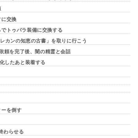
値
フに交換
ろでトゥバラ装備に交換する
シェレカンの知恵の古書」を取りに行こう
承依頼を完了後、闇の精霊と会話
強化したあと装着する
ターを倒す
と終わらせる