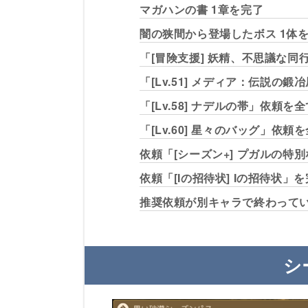
マガハンの書 1章を完了
闇の狭間から登場したボス 1体
「[冒険支援] 妖精、不思議な同
「[Lv.51] メディア：伝説の鍛
「[Lv.58] ナデルの帯」依頼を
「[Lv.60] 星々のバッグ」依頼
依頼「[シーズン+] プガルの特
依頼「[Iの招待状] Iの招待状」
推奨依頼が別キャラで終わって
シ