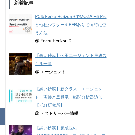
新着記事
PC版Forza Horizon 6でMOZA R5 Pro
と他社シフターをFFBありで同時に使
う方法
@ Forza Horizon 6
【黒い砂漠】伝承エージェント最終ス
キル一覧
@ エージェント
【黒い砂漠】新クラス「エージェン
ト」実装と黒鳳凰・戦闘分析器追加
【7/31研究所】
@ テストサーバー情報
【黒い砂漠】超成長の