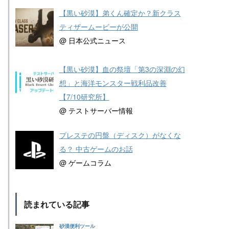
【黒い砂漠】弟くん確定か？新クラス
ティザームービーが公開
@ 日本公式ニュース
【黒い砂漠】血の祭壇「第3の深淵の幻
想」と海洋モンスター戦利品改善
【7/10研究所】
@ テストサーバー情報
プレステの円盤（ディスク）がなくな
る？ 中古ゲームのお話
@ ゲームコラム
読まれている記事