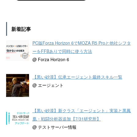
新着記事
PC版Forza Horizon 6でMOZA R5 Proと他社シフタ
ーをFFBありで同時に使う方法
@ Forza Horizon 6
【黒い砂漠】伝承エージェント最終スキル一覧
@ エージェント
【黒い砂漠】新クラス「エージェント」実装と黒鳳
凰・戦闘分析器追加【7/31研究所】
@ テストサーバー情報