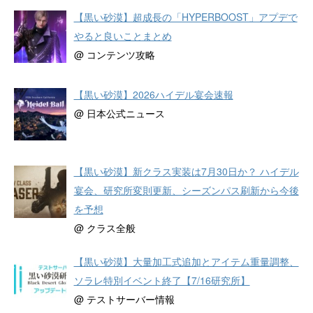
【黒い砂漠】超成長の「HYPERBOOST」アプデで
やると良いことまとめ
@ コンテンツ攻略
【黒い砂漠】2026ハイデル宴会速報
@ 日本公式ニュース
【黒い砂漠】新クラス実装は7月30日か？ ハイデル
宴会、研究所変則更新、シーズンパス刷新から今後
を予想
@ クラス全般
【黒い砂漠】大量加工式追加とアイテム重量調整、
ソラレ特別イベント終了【7/16研究所】
@ テストサーバー情報