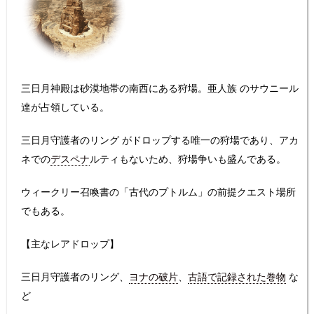
三日月神殿は砂漠地帯の南西にある狩場。亜人族 のサウニール
達が占領している。
三日月守護者のリング がドロップする唯一の狩場であり、アカ
ネでの
デスペナ
ルティもないため、狩場争いも盛んである。
ウィークリー召喚書の「古代のプトルム」の前提クエスト場所
でもある。
【主なレアドロップ】
三日月守護者のリング、
ヨナの破片
、
古語で記録された巻物
な
ど