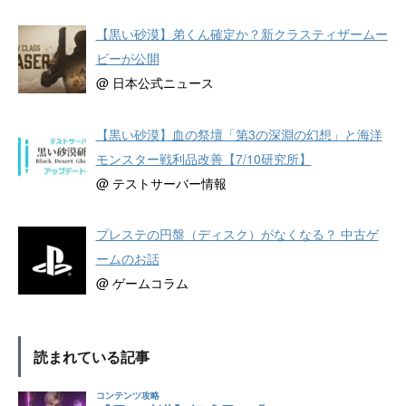
【黒い砂漠】弟くん確定か？新クラスティザームー
ビーが公開
@ 日本公式ニュース
【黒い砂漠】血の祭壇「第3の深淵の幻想」と海洋
モンスター戦利品改善【7/10研究所】
@ テストサーバー情報
プレステの円盤（ディスク）がなくなる？ 中古ゲ
ームのお話
@ ゲームコラム
読まれている記事