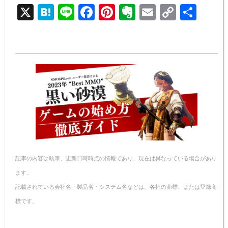
X
H
Li
F
Pi
E
E
C
共
at
n
a
nt
v
m
o
有
e
e
c
er
er
ail
p
n
e
e
n
y
a
b
st
ot
Li
o
e
n
o
k
k
記事の内容は執筆、更新日時時点の情報であり、現在は異なっている場合があり
ます。
記載されている会社名・製品名・システム名などは、各社の商標、または登録商
標です。