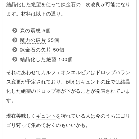
結晶化した絶望を使って錬金石の二次改良が可能になり
ます。材料は以下の通り。
森の震怒
5個
魔力の破片
25個
錬金石の欠片
50個
結晶化した絶望 100個
それにあわせて
カルフェオンエルビア
はドロップバ
ラン
ス変更が予定されており、例えば
ギュント
の丘では結晶
化した絶望のドロップ率が下がることが発表されていま
す。
現在美味しく
ギュント
を狩れている人は今のうちにゴリ
ゴリ狩って集めておくのもいいかも。