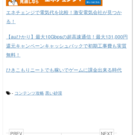
エネチェンジで電気代を比較！激安電気会社が見つか
る！
【auひかり】最大10Gbpsの超高速通信！最大131,000円
還元キャンペーンキャッシュバックで初期工事費も実質
無料！
ひきこもりニートでも稼いでゲームに課金出来る時代
-
コンテンツ攻略
黒い砂漠
PREV
NEXT