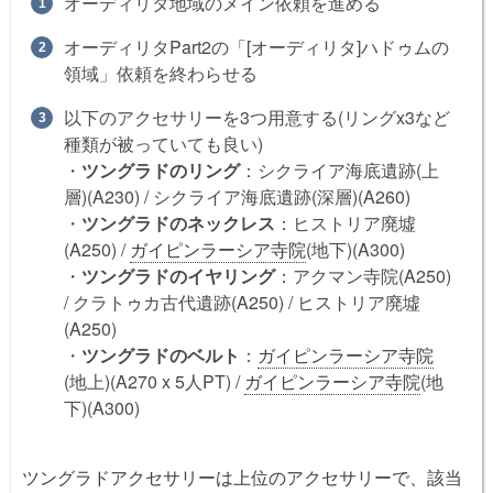
オーディリタ地域のメイン依頼を進める
オーディリタPart2の「[オーディリタ]ハドゥムの
領域」依頼を終わらせる
以下のアクセサリーを3つ用意する(リングx3など
種類が被っていても良い)
・
ツングラドのリング
：シクライア海底遺跡(上
層)(A230) / シクライア海底遺跡(深層)(A260)
・
ツングラドのネックレス
：ヒストリア廃墟
(A250) /
ガイピンラーシア寺院
(地下)(A300)
・
ツングラドのイヤリング
：アクマン寺院(A250)
/ クラトゥカ古代遺跡(A250) / ヒストリア廃墟
(A250)
・
ツングラドのベルト
：
ガイピンラーシア寺院
(地上)(A270 x 5人PT) /
ガイピンラーシア寺院
(地
下)(A300)
ツングラドアクセサリーは上位のアクセサリーで、該当