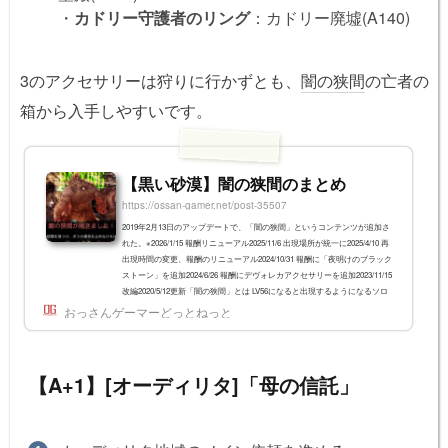
・
カドリー守護者のリング
：カドリー廃墟(A140)
3のアクセサリーは狩りに行かずとも、
闇の狭間
の亡者の
箱から入手しやすいです。
【黒い砂漠】闇の狭間のまとめ
https://ossan-gamer.net/post-35507
2019年2月13日のアップデートで、「闇の狭間」というコンテンツが追加さ
れた。※2026/1/15 報酬リニューアル2025/11/6 出現場所が統一に2025/4/10 再
出現時間の変更、報酬のリニューアル2024/10/31 報酬に「夜明けのブラック
ストーン」を追加2024/6/26 報酬にデヴォレカアクセサリーを追加2023/11/15
改編2020/5/12更新「闇の狭間」とは LV56になると出現するようになるソロ
用のボス討伐コンテンツ バレノス、セレンディア、カルフェオン、メディ
おっさんゲーマーどっとねっと
ア地域にボスが出現 討伐後、120時間(5日)後に再出現 出現タイミングは見
逃しても大丈夫 ...
【A+1】[オーディリタ]「母の信託」