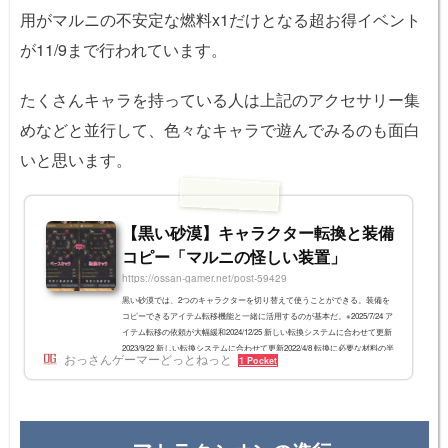
用がマルニの不安定な燃料x1だけとなる超お得イベント
が11/9まで行われています。
たくさんキャラを持っている人は上記のアクセサリー集
めなどと並行して、色々なキャラで遊んでみるのも面白
いと思います。
【黒い砂漠】キャラクター転換と装備
コピー「マルニの怪しい装置」
https://ossan-gamer.net/post-59429
黒い砂漠では、2つのキャラクターを切り替えて使うことができる。装備を
コピーできるアイテム転移機能と一緒に活用するのが基本だ。※2025/7/24 ア
イテム転移の依頼が大幅緩和2024/12/25 新しい転換システムに合わせて更新
2023/9/22 新しい転換システムに合わせて更新2022/4/8 転換に必要な材料の半
おっさんゲーマーどっとねっと
1 Pocket
減について追記2021/3/24 PvPなどの注意点を修正2021/3/23 全体的に書き直
し12/9 アップデートの変更を適用2020/9/18 9/17アプデの変更を適用キャラ
クター転換システムの概要 家門内の2つの一般キャラクターでペアを組み(転
換設定)、キャ...