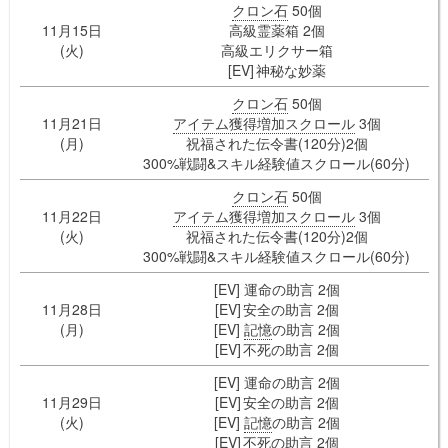
クロン石
50個
11月15日
高級霊薬箱 2個
(火)
高級エリクサー箱
[EV] 神秘な妙薬
クロン石
50個
11月21日
アイテム獲得増加スクロール
3個
(月)
祝福された伝令書(120分)2個
300%戦闘&スキル経験値スクロール(60分)
クロン石
50個
11月22日
アイテム獲得増加スクロール
3個
(火)
祝福された伝令書(120分)2個
300%戦闘&スキル経験値スクロール(60分)
[EV] 運命の助言 2個
11月28日
[EV] 安全の助言 2個
(月)
[EV]
記憶
の助言 2個
[EV] 不死の助言 2個
[EV] 運命の助言 2個
11月29日
[EV] 安全の助言 2個
(火)
[EV]
記憶
の助言 2個
[EV] 不死の助言 2個