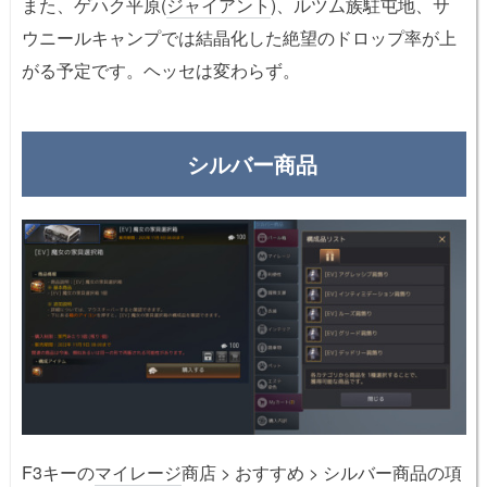
また、ゲハク平原(
ジャイアント
)、ルツム族駐屯地、サ
ウニールキャンプでは結晶化した絶望のドロップ率が上
がる予定です。ヘッセは変わらず。
シルバー商品
F3キーの
マイレージ
商店 > おすすめ > シルバー商品の項