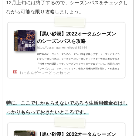
12月上旬には終了するので、シーズンパスをチェックし
ながら可能な限り攻略しましょう。
【黒い砂漠】2022オータムシーズン
のシーズンパスを攻略
https://ossan-gamer.net/post-83144
2022年のオータムシーズンのシーズンパスを攻略します。シーズンパスにつ
いてシーズンパスは、シーズン中にシーズンキャラクターでのみ進行できる
「報酬アリの課題」です。シーズンキャラクターでログインし、画面右上の
「シーズンパス」をクリックすると、依頼と報酬の画面を開くことが出来ま
おっさんゲーマーどっとねっと
す。画面の左側に表示され、ゲームをプレイしながら課題内容を確認しやす
くなっています。【599パール】闇の精霊パスでは1680パール相当のアイテ
ムが手に入るF3のパール商店 > 冒険支援の項目では「闇の精霊パス」を購
入することが出来ます...
特に、ここでしかもらえないであろう生活用錬金石はし
っかりもらっておきたいところです。
【黒い砂漠】2022オータムシーズン