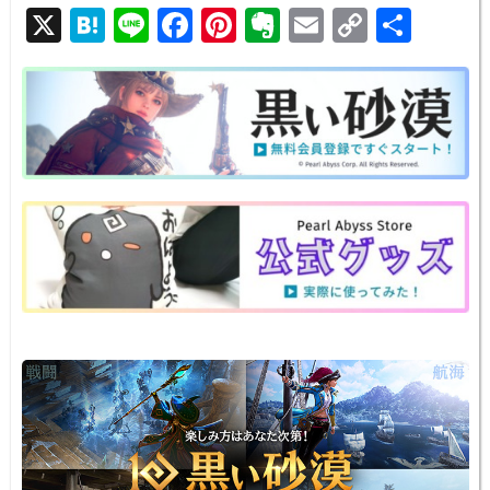
X
H
Li
F
Pi
E
E
C
共
at
n
a
nt
v
m
o
有
e
e
c
er
er
ail
p
n
e
e
n
y
a
b
st
ot
Li
o
e
n
o
k
k