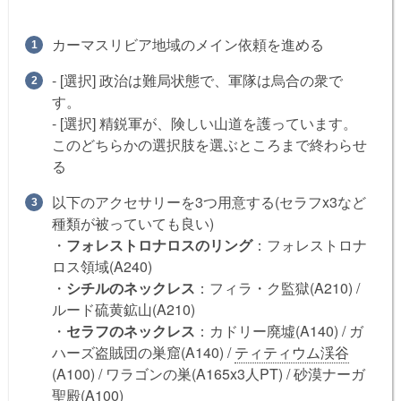
カーマスリビア地域のメイン依頼を進める
- [選択] 政治は難局状態で、軍隊は烏合の衆で
す。
- [選択] 精鋭軍が、険しい山道を護っています。
このどちらかの選択肢を選ぶところまで終わらせ
る
以下のアクセサリーを3つ用意する(セラフx3など
種類が被っていても良い)
・
フォレストロナロスのリング
：フォレストロナ
ロス領域(A240)
・
シチルのネックレス
：フィラ・ク監獄(A210) /
ルード硫黄鉱山(A210)
・
セラフのネックレス
：カドリー廃墟(A140) / ガ
ハーズ盗賊団の巣窟(A140) /
ティティウム渓谷
(A100) / ワラゴンの巣(A165x3人PT) / 砂漠ナーガ
聖殿(A100)