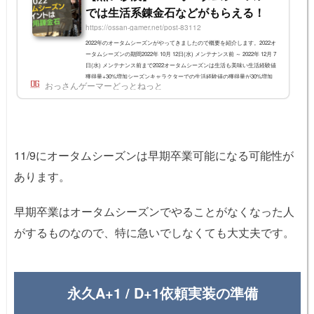
では生活系錬金石などがもらえる！
https://ossan-gamer.net/post-83112
2022年のオータムシーズンがやってきましたので概要を紹介します。2022オ
ータムシーズンの期間2022年 10月 12日(水) メンテナンス前 ～ 2022年 12月 7
日(水) メンテナンス前まで2022オータムシーズンは生活も美味い生活経験値
獲得量+30%増加シーズンキャラクターでの生活経験値の獲得量が30%増加
おっさんゲーマーどっとねっと
します。【採集】シーズンchでの基本採集物を追加獲得！シーズンキャラで
シーズンchに入った時、以下の採集方法で手に入る「基本採集物(絶対に取
れるアイテム)」が通常に対して2倍(+100%)手に入ります。 伐採：丸太 樹液
採取：動物の血、樹...
11/9にオータムシーズンは早期卒業可能になる可能性が
あります。
早期卒業はオータムシーズンでやることがなくなった人
がするものなので、特に急いでしなくても大丈夫です。
永久A+1 / D+1依頼実装の準備