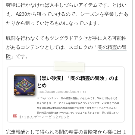
狩場に行かなければ入手しづらいアイテムです。とはい
え、A230から狙っていけるので、シーズンを卒業したあ
たりから狙っていけるものになっています。
戦闘を行わなくてもツングラドアクセが手に入る可能性
があるコンテンツとしては、スゴロクの「
闇の精霊の冒
険
」です。
【黒い砂漠】「闇の精霊の冒険」のま
とめ
https://ossan-gamer.net/post-61151
スゴロクコンテンツ「闇の精霊の冒険」のまとめです。30分に1回もらえる
サイコロを振って、アイテムを獲得できるコンテンツです。※150周までの報
酬を追加(2022/1/26)闇の精霊の冒険では意外と重要なアイテムが手に入る！
闇の精霊の冒険はオマケのコンテンツのように見えますが、黒い砂漠におい
おっさんゲーマーどっとねっと
ては意外と重要なアイテム収入源です。私はこれとログボだけで主要な強化
素材を集めていると言っても過言ではありません。とにかくサイコロを転が
すだけなので簡単です。初心者の方も是非やってみてください。ESCメニュ
完走報酬として得られる
闇の精霊の冒険
箱から稀に出ま
ー > 報酬 > 闇の...