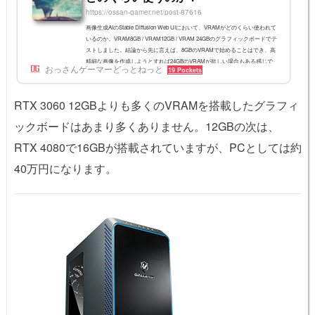
https://ossan-gamer.net/post-87616
画像生成AIのStable Diffusion Web UIにおいて、VRAMがどのくらい使われて
いるのか。VRAM8GB / VRAM12GB / VRAM 24GBのグラフィックボードでテ
ストしました。結論から先に言えば、8GBのVRAMで始めることはでき、高
精細な画像を作成しようとすれば24GBのVRAMが欲しい場合もある感じで
おっさんゲーマーどっとねっと
19 Pockets
す。基本的なVRAM使用量についてStable Diffusion Web UIはVRAM8GBでも
動作させることができます。VRAMとは？「VRAM」は、グラフィックボー
ド上のメモリのことです。これはメインメモリと異なり後から増設できない
RTX 3060 12GBよりも多くのVRAMを搭載したグラフィ
ため、VRAM量を検討することはそのまま...
ックボードはあまり多くありません。12GBの次は、
RTX 4080で16GBが搭載されていますが、PCとしては約
40万円になります。