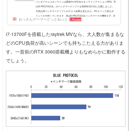
バンダイナムコオンラインは開発中のPC向けオンラインアクションRPG「B
LUE PROTOCOL」のベンチマークソフトを2023年3月1日に公開しました。
今回は同ベンチマークソフトのテスト結果を見ながら、PCスペック的なポ
イントを分析していきます。BLUE PROTOCOLベンチマークの機能まず、B
おっさんゲーマーどっとねっと
1 Pocket
LUE PROTOCOLのベンチマークソフトはこちらのページで公開されていま
す。グラフィックプリセットは低、中、高、最高の4種類のほか、ユーザー
で調整した結果を保存する「ユーザープリセット」が3枠用意されていま
i7-13700Fを搭載したraytrek MVなら、大人数が集まるな
す。グラフィック設定では「スケーリング解...
どのCPU負荷が高いシーンでも持ちこたえる力がありま
す。一昔前のRTX 3060搭載機よりもなめらかに動作する
でしょう。