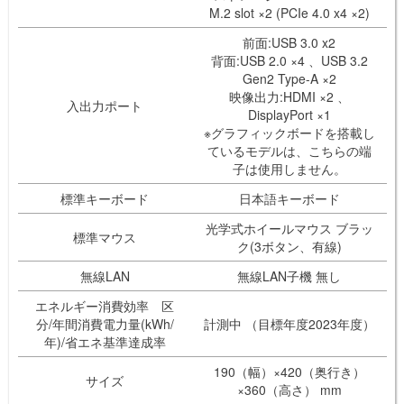
M.2 slot ×2 (PCIe 4.0 x4 ×2)
前面:USB 3.0 x2
背面:USB 2.0 ×4 、USB 3.2
Gen2 Type-A ×2
映像出力:HDMI ×2 、
入出力ポート
DisplayPort ×1
※グラフィックボードを搭載し
ているモデルは、こちらの端
子は使用しません。
標準キーボード
日本語キーボード
光学式ホイールマウス ブラッ
標準マウス
ク(3ボタン、有線)
無線LAN
無線LAN子機 無し
エネルギー消費効率 区
分/年間消費電力量(kWh/
計測中 （目標年度2023年度）
年)/省エネ基準達成率
190（幅）×420（奥行き）
サイズ
×360（高さ） mm