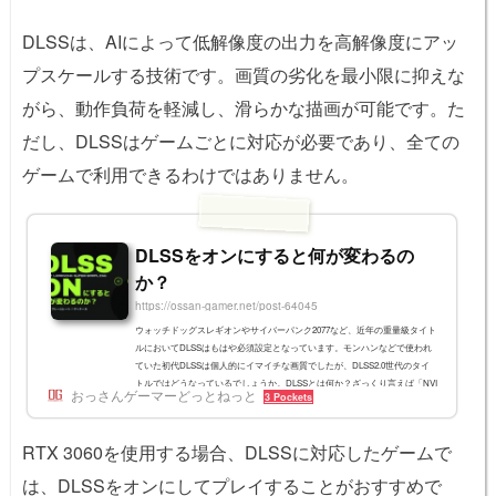
DLSSは、AIによって低解像度の出力を高解像度にアッ
プスケールする技術です。画質の劣化を最小限に抑えな
がら、動作負荷を軽減し、滑らかな描画が可能です。た
だし、DLSSはゲームごとに対応が必要であり、全ての
ゲームで利用できるわけではありません。
DLSSをオンにすると何が変わるの
か？
https://ossan-gamer.net/post-64045
ウォッチドッグスレギオンやサイバーパンク2077など、近年の重量級タイト
ルにおいてDLSSはもはや必須設定となっています。モンハンなどで使われ
ていた初代DLSSは個人的にイマイチな画質でしたが、DLSS2.0世代のタイ
トルではどうなっているでしょうか。DLSSとは何か？ざっくり言えば「NVI
おっさんゲーマーどっとねっと
3 Pockets
DIAが開発した、PCゲームのグラボ負荷を低くする技術」です。もう少し詳
しく言うと、1920x1080などの低解像度のデータから4Kのゲーム画面を創り
出す技術です。もちろん、解像度が低いデータをそのまま拡大すると、荒く
RTX 3060を使用する場合、DLSSに対応したゲームで
なってしまいます。そこで、単...
は、DLSSをオンにしてプレイすることがおすすめで