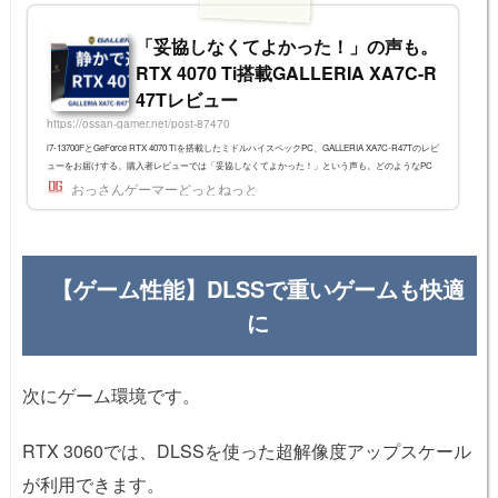
「妥協しなくてよかった！」の声も。
RTX 4070 Ti搭載GALLERIA XA7C-R
47Tレビュー
https://ossan-gamer.net/post-87470
i7-13700FとGeForce RTX 4070 Tiを搭載したミドルハイスペックPC、GALLERIA XA7C-R47Tのレビ
ューをお届けする。購入者レビューでは「妥協しなくてよかった！」という声も。どのようなPC
なのかをじっくり紹介していきたい。※2024/1/6 代替機種、後継機種について紹介2023/9/15 Starfield
おっさんゲーマーどっとねっと
のデータを追加2023/8/30 ARMORED CORE VI FIRES OF RUBICONのデータを追加2024年1月現在
は3つの選択肢GALLERIA XA7C-R47Tは、この記事で紹介しているスペックから一部仕様が変更に
なり、価格も変わっている。GALLERIA製品一覧ページより2023年に、GA...
【ゲーム性能】DLSSで重いゲームも快適
に
次にゲーム環境です。
RTX 3060では、DLSSを使った超解像度アップスケール
が利用できます。