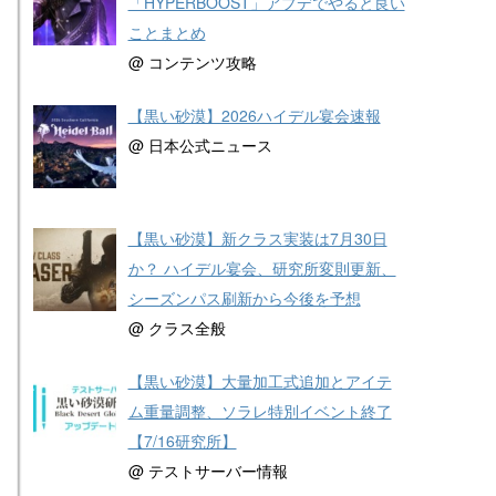
「HYPERBOOST」アプデでやると良い
ことまとめ
@ コンテンツ攻略
【黒い砂漠】2026ハイデル宴会速報
@ 日本公式ニュース
【黒い砂漠】新クラス実装は7月30日
か？ ハイデル宴会、研究所変則更新、
シーズンパス刷新から今後を予想
@ クラス全般
【黒い砂漠】大量加工式追加とアイテ
ム重量調整、ソラレ特別イベント終了
【7/16研究所】
@ テストサーバー情報