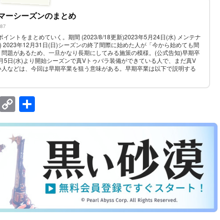
サマーシーズンのまとめ
187
ントをまとめていく。期間 (2023/8/18更新)2023年5月24日(水) メンテナ
(水) 2023年12月31日(日)シーズンの終了間際に始めた人が「今から始めても間
問題があるため、一旦かなり長期にしてみる施策の模様。(公式告知)早期卒
2023年7月5日(水)より開始シーズンで真Vトゥバラ装備ができている人で、まだ真V
い人などは、今回は早期卒業を狙う意味がある。早期卒業は以下で説明する
とい...
E
C
共
m
o
有
ail
p
y
Li
n
k