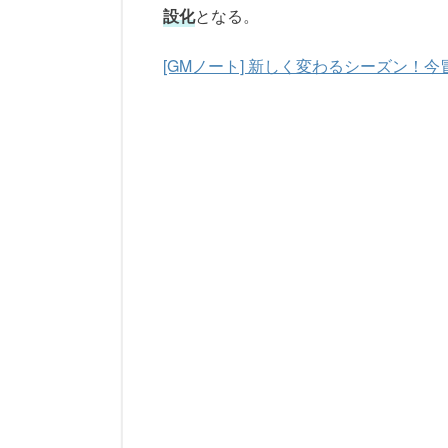
設化
となる。
[GMノート] 新しく変わるシーズン！