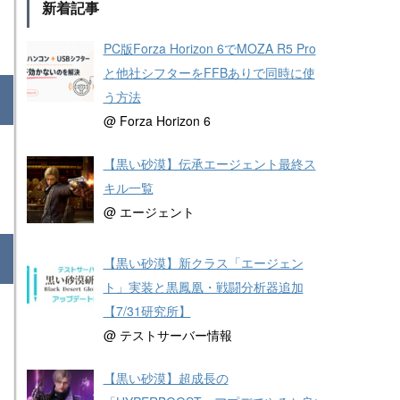
新着記事
PC版Forza Horizon 6でMOZA R5 Pro
と他社シフターをFFBありで同時に使
う方法
@ Forza Horizon 6
【黒い砂漠】伝承エージェント最終ス
キル一覧
@ エージェント
【黒い砂漠】新クラス「エージェン
ト」実装と黒鳳凰・戦闘分析器追加
【7/31研究所】
@ テストサーバー情報
【黒い砂漠】超成長の