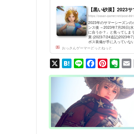
【黒い砂漠】2023
https://ossan-gamer.net/post-89
2023年のサマーシーズンのポイ
ンス後 ～2023年7月26日
に合うか？」と焦ってしまう
業 (2023/7/24追記)
ボス装備が手に入っていな
「Jの愚直なハンマーを使う」
おっさんゲーマーどっとねっと
X
H
Li
F
Pi
E
at
n
a
nt
v
e
e
c
er
er
n
e
e
n
a
b
st
ot
o
e
o
k