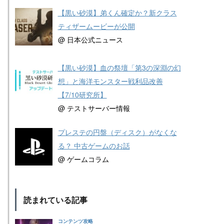
【黒い砂漠】弟くん確定か？新クラス
ティザームービーが公開
@ 日本公式ニュース
【黒い砂漠】血の祭壇「第3の深淵の幻
想」と海洋モンスター戦利品改善
【7/10研究所】
@ テストサーバー情報
プレステの円盤（ディスク）がなくな
る？ 中古ゲームのお話
@ ゲームコラム
読まれている記事