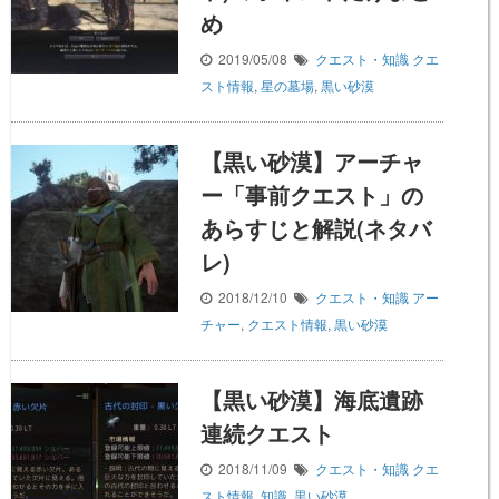
め
2019/05/08
クエスト・知識
クエ
スト情報
,
星の墓場
,
黒い砂漠
【黒い砂漠】アーチャ
ー「事前クエスト」の
あらすじと解説(ネタバ
レ)
2018/12/10
クエスト・知識
アー
チャー
,
クエスト情報
,
黒い砂漠
【黒い砂漠】海底遺跡
連続クエスト
2018/11/09
クエスト・知識
クエ
スト情報
,
知識
,
黒い砂漠