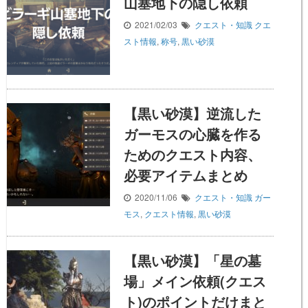
山塞地下の隠し依頼
2021/02/03
クエスト・知識
クエ
スト情報
,
称号
,
黒い砂漠
【黒い砂漠】逆流した
ガーモスの心臓を作る
ためのクエスト内容、
必要アイテムまとめ
2020/11/06
クエスト・知識
ガー
モス
,
クエスト情報
,
黒い砂漠
【黒い砂漠】「星の墓
場」メイン依頼(クエス
ト)のポイントだけまと