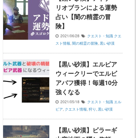
リオブランによる運勢
占い【闇の精霊の冒
険】
2021/06/28
クエスト・知識
クエ
スト情報
,
闇の精霊の冒険
,
黒い砂漠
【黒い砂漠】エルビア
ウィークリーでエルビ
アバフ獲得！毎週10分
強くなる
2021/05/18
クエスト・知識
エル
ビア
,
クエスト情報
,
狩り
,
黒い砂漠
【黒い砂漠】ビラーギ