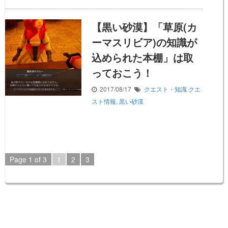
【黒い砂漠】「草原(カ
ーマスリビア)の知識が
込められた本棚」は取
っておこう！
2017/08/17
クエスト・知識
クエ
スト情報
,
黒い砂漠
Page 1 of 3
1
2
3