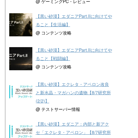
@ ゲーミングPC・レビュー
【黒い砂漠】エダニアPart.IIに向けてや
ること【生活編】
@ コンテンツ攻略
【黒い砂漠】エダニアPart.IIに向けてや
ること【戦闘編】
@ コンテンツ攻略
【黒い砂漠】エクレタ・アペロン改良
と新水晶・マガハンの遺物【8/7研究所
(2/2)】
@ テストサーバー情報
【黒い砂漠】エダニア：内部と新アク
セ「エクレタ・アペロン」【8/7研究所