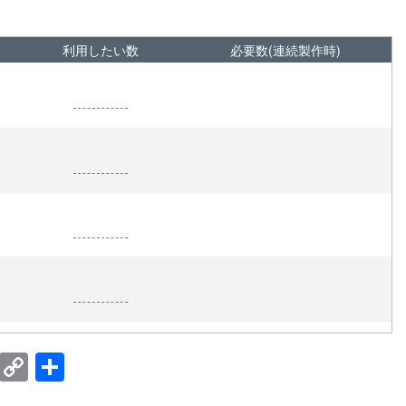
利用したい数
必要数(連続製作時)
E
C
共
m
o
有