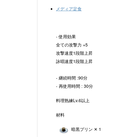
e
e
c
er
er
メディア定食
n
e
e
n
a
b
st
ot
o
e
- 使用効果
o
全ての攻撃力 +5
k
攻撃速度1段階上昇
詠唱速度1段階上昇
- 継続時間 :90分
- 再使用時間 : 30分
料理熟練Lv.6以上
材料
暗黒プリン ✕ 1