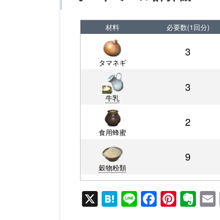
材料
必要数(1回分)
3
タマネギ
3
牛乳
2
食用蜂蜜
9
穀物粉類
X
H
Li
F
Pi
E
at
n
a
nt
v