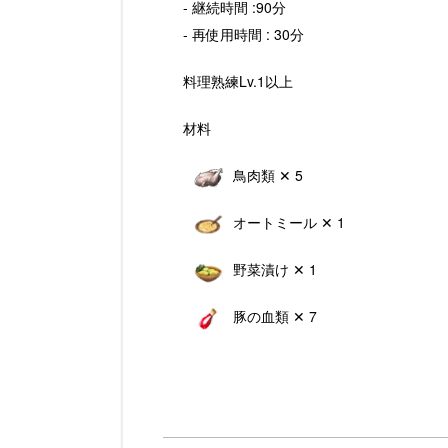
- 継続時間 :90分
- 再使用時間 : 30分
料理熟練Lv.1以上
材料
鳥肉類 ✕ 5
オートミール ✕ 1
野菜漬け ✕ 1
豚の血類 ✕ 7