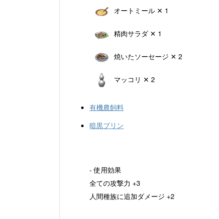
オートミール ✕ 1
精肉サラダ ✕ 1
焼いたソーセージ ✕ 2
マッコリ ✕ 2
有機農飼料
暗黒プリン
- 使用効果
全ての攻撃力 +3
人間種族に追加ダメージ +2