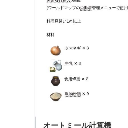
(ワールドマップの
労働者
管理メニューで使用
料理見習いLv1以上
材料
タマネギ ✕ 3
牛乳
✕ 3
食用蜂蜜 ✕ 2
穀物粉類
✕ 9
オートミール計算機