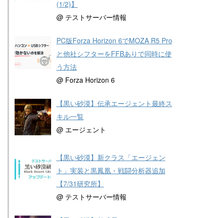
(1/2)】
@ テストサーバー情報
PC版Forza Horizon 6でMOZA R5 Pro
と他社シフターをFFBありで同時に使
う方法
@ Forza Horizon 6
【黒い砂漠】伝承エージェント最終ス
キル一覧
@ エージェント
【黒い砂漠】新クラス「エージェン
ト」実装と黒鳳凰・戦闘分析器追加
【7/31研究所】
@ テストサーバー情報