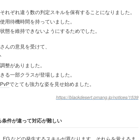
それぞれ違う数の判定スキルを保有することになりました。
使用待機時間を持っていました。
状態を維持できないようにするためでした。
さんの意見を受けて、
か
調整がありました。
きる一部クラスが登場しました。
PvP
でとても強力な姿を見せ始めました。
https://blackdesert.pmang.jp/notices/1539
る条件が違って対応が難しい
、
FG
などの発生するスキルが異なります。それらを覚えるま