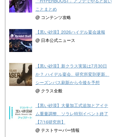
「HYPERBOOST」アプデでやると良い
ことまとめ
@ コンテンツ攻略
【黒い砂漠】2026ハイデル宴会速報
@ 日本公式ニュース
【黒い砂漠】新クラス実装は7月30日
か？ ハイデル宴会、研究所変則更新、
シーズンパス刷新から今後を予想
@ クラス全般
【黒い砂漠】大量加工式追加とアイテ
ム重量調整、ソラレ特別イベント終了
【7/16研究所】
@ テストサーバー情報