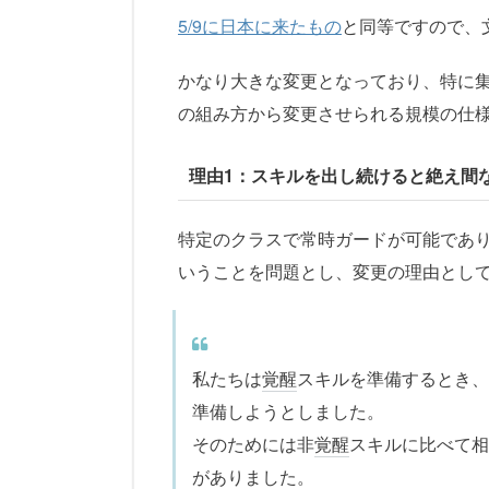
5/9に日本に来たもの
と同等ですので、
かなり大きな変更となっており、特に
の組み方から変更させられる規模の仕
理由1：スキルを出し続けると絶え間
特定のクラスで常時ガードが可能であ
いうことを問題とし、変更の理由とし
私たちは
覚醒
スキルを準備するとき、
準備しようとしました。
そのためには非
覚醒
スキルに比べて相
がありました。