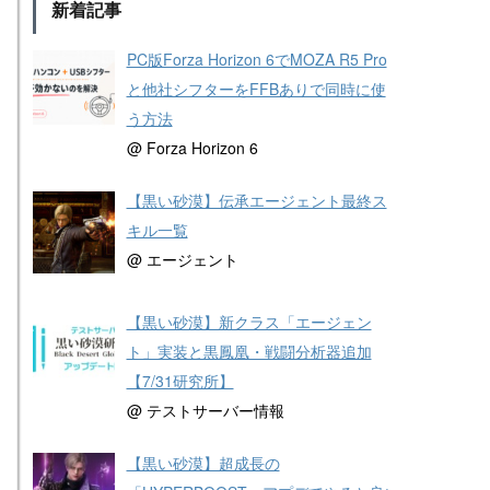
新着記事
PC版Forza Horizon 6でMOZA R5 Pro
と他社シフターをFFBありで同時に使
う方法
@ Forza Horizon 6
【黒い砂漠】伝承エージェント最終ス
キル一覧
@ エージェント
【黒い砂漠】新クラス「エージェン
ト」実装と黒鳳凰・戦闘分析器追加
【7/31研究所】
@ テストサーバー情報
【黒い砂漠】超成長の