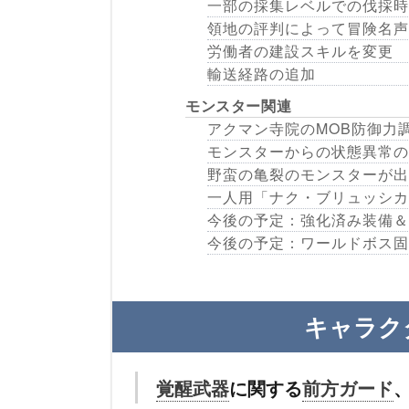
一部の採集レベルでの伐採時
領地の評判によって冒険名声
労働者の建設スキルを変更
輸送経路の追加
モンスター関連
アクマン寺院のMOB防御力
モンスターからの状態異常の
野蛮の亀裂のモンスターが出
一人用「ナク・ブリュッシカ
今後の予定：強化済み装備＆
今後の予定：ワールドボス固
キャラク
覚醒武器
に関する
前方ガード