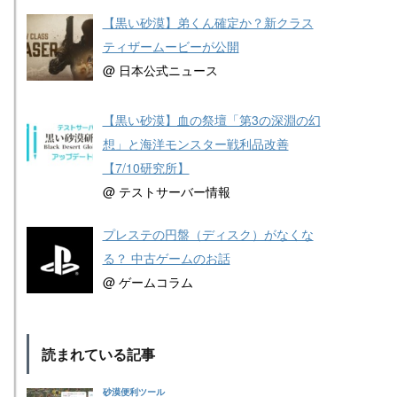
【黒い砂漠】弟くん確定か？新クラス
ティザームービーが公開
@ 日本公式ニュース
【黒い砂漠】血の祭壇「第3の深淵の幻
想」と海洋モンスター戦利品改善
【7/10研究所】
@ テストサーバー情報
プレステの円盤（ディスク）がなくな
る？ 中古ゲームのお話
@ ゲームコラム
読まれている記事