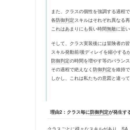
また、クラスの個性を強調する過程で
各
防御判定
スキルはそれぞれ異なる再
これはあまりにも長い時間
無敵
に近い
そして、クラス実装後には冒険者の皆
スキル発動前/後ディレイを縮小する
防御判定
の時間を増やす等のバランス
その過程で絶えなく
防御判定
を維持で
しかし、これは私たちの意図と違って
理由2：クラス毎に
防御判定
が発生す
クラスごとに様々なスキルがあり、
SA