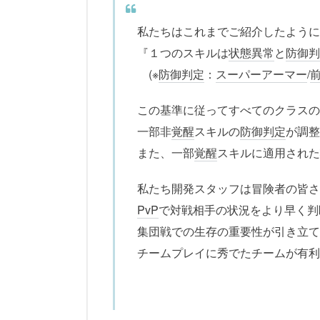
私たちはこれまでご紹介したように
『１つのスキルは
状態異常
と
防御判
(※
防御判定
：
スーパーアーマー
/
この基準に従ってすべてのクラスの
一部非
覚醒
スキルの
防御判定
が調整
また、一部
覚醒
スキルに適用された
私たち開発スタッフは冒険者の皆さ
PvP
で対戦相手の状況をより早く判
集団戦での生存の重要性が引き立て
チームプレイに秀でたチームが有利