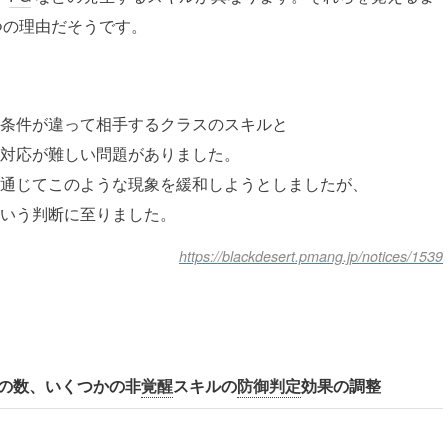
つの理由だそうです。
条件が違って相手するクラスのスキルと
対応が難しい問題がありました。
通じてこのような現象を緩和しようとしましたが、
いう判断に至りました。
https://blackdesert.pmang.jp/notices/1539
の数、いくつかの非
覚醒
スキルの
防御判定
効果の調整