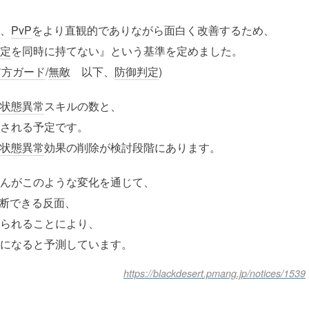
、
PvP
をより直観的でありながら面白く改善するため、
定
を同時に持てない』という基準を定めました。
前方ガード
/
無敵
以下、
防御判定
)
状態異常
スキルの数と、
される予定です。
状態異常
効果の削除が検討段階にあります。
んがこのような変化を通じて、
断できる反面、
られることにより、
になると予測しています。
https://blackdesert.pmang.jp/notices/1539