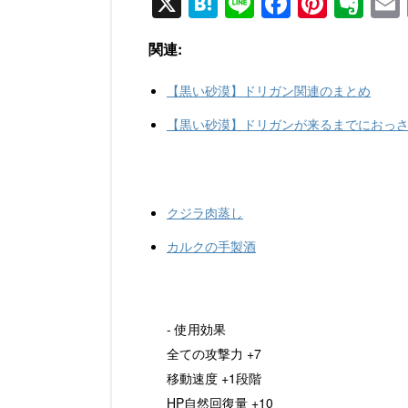
X
H
Li
F
Pi
E
at
n
a
nt
v
関連:
e
e
c
er
er
n
e
e
n
【黒い砂漠】ドリガン関連のまとめ
a
b
st
ot
【黒い砂漠】ドリガンが来るまでにおっ
o
e
o
k
クジラ肉蒸し
カルクの手製酒
- 使用効果
全ての攻撃力 +7
移動速度 +1段階
HP自然回復量 +10