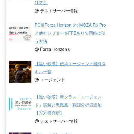
(1/2)】
@ テストサーバー情報
PC版Forza Horizon 6でMOZA R5 Pro
と他社シフターをFFBありで同時に使
う方法
@ Forza Horizon 6
【黒い砂漠】伝承エージェント最終ス
キル一覧
@ エージェント
【黒い砂漠】新クラス「エージェン
ト」実装と黒鳳凰・戦闘分析器追加
【7/31研究所】
@ テストサーバー情報