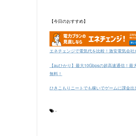
【今日のおすすめ】
エネチェンジで電気代を比較！激安電気会社
【auひかり】最大10Gbpsの超高速通信！最
無料！
ひきこもりニートでも稼いでゲームに課金出
-