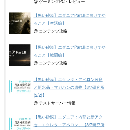
@ ゲーミングPC・レビュー
【黒い砂漠】エダニアPart.IIに向けてや
ること【生活編】
@ コンテンツ攻略
【黒い砂漠】エダニアPart.IIに向けてや
ること【戦闘編】
@ コンテンツ攻略
【黒い砂漠】エクレタ・アペロン改良
と新水晶・マガハンの遺物【8/7研究所
(2/2)】
@ テストサーバー情報
【黒い砂漠】エダニア：内部と新アク
セ「エクレタ・アペロン」【8/7研究所