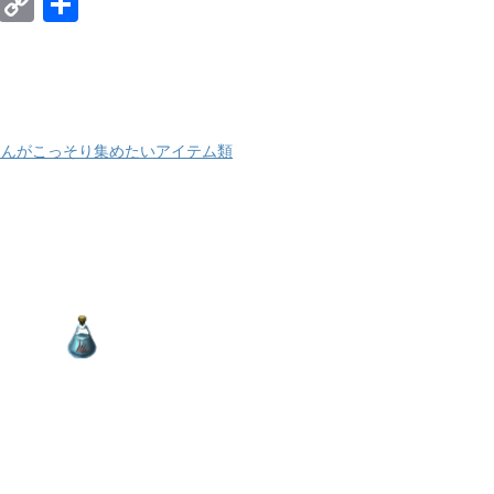
E
C
共
m
o
有
ail
p
y
Li
さんがこっそり集めたいアイテム類
n
k