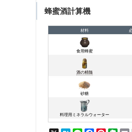
蜂蜜酒計算機
材料
必
食用蜂蜜
酒の精髄
砂糖
料理用ミネラルウォーター