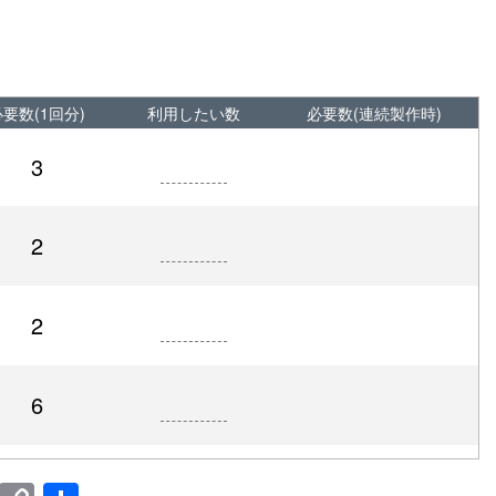
要数(1回分)
利用したい数
必要数(連続製作時)
3
2
2
6