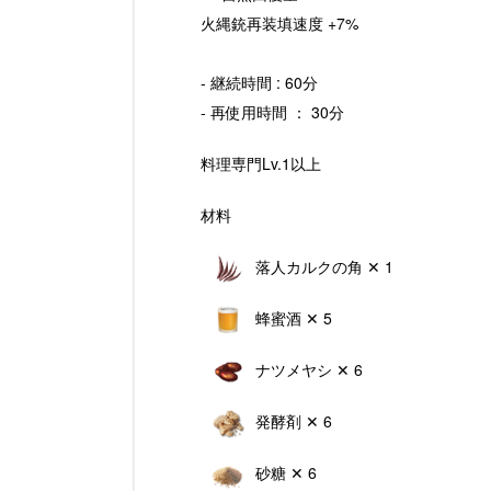
火縄銃再装填速度 +7%
- 継続時間 : 60分
- 再使用時間 ： 30分
料理専門Lv.1以上
材料
落人カルクの角 ✕ 1
蜂蜜酒 ✕ 5
ナツメヤシ ✕ 6
発酵剤 ✕ 6
砂糖 ✕ 6