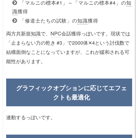
「マルニの標本#1」～「マルニの標本#4」の
知
識
獲得
「修道士たちの試験」の
知識
獲得
両方共新規
知識
で、
NPC
会話獲得っぽいです。現状では
「止まらない力の乾き #3」で2000体✕4という討伐数で
結構面倒なことになっていますが、これが緩和される可
能性があります。
グラフィックオプションに応じてエフェ
クトも最適化
連動するっぽいです。