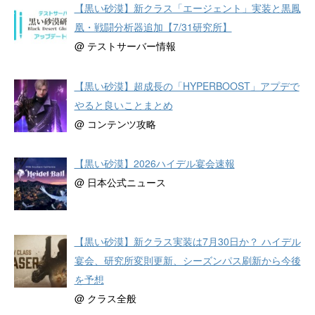
【黒い砂漠】新クラス「エージェント」実装と黒鳳
凰・戦闘分析器追加【7/31研究所】
@ テストサーバー情報
【黒い砂漠】超成長の「HYPERBOOST」アプデで
やると良いことまとめ
@ コンテンツ攻略
【黒い砂漠】2026ハイデル宴会速報
@ 日本公式ニュース
【黒い砂漠】新クラス実装は7月30日か？ ハイデル
宴会、研究所変則更新、シーズンパス刷新から今後
を予想
@ クラス全般