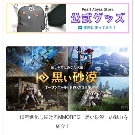
o
e
n
o
k
k
10年進化し続けるMMORPG「黒い砂漠」の魅力を
紹介！