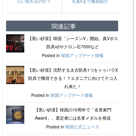
らい変わるのか？
を真5まで徹底紹介
関連記事
【黒い砂漠】韓国「シーズンV」開始。真Vボス
防具x2やクロン石7000など
Posted in
韓国アップデート情報
【黒い砂漠】沈黙する太古防具1つをトゥバラX
防具で獲得できる！？エダニアに向けてテコ入
れ来た！
Posted in
韓国アップデート情報
【黒い砂漠】韓国の10周年で「名誉家門
Award」。選定者には名誉メダルを発送
Posted in
韓国公式ニュース