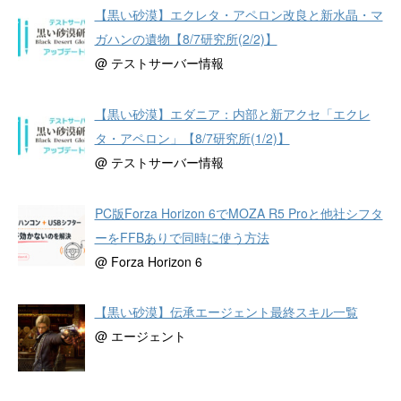
【黒い砂漠】エクレタ・アペロン改良と新水晶・マ
ガハンの遺物【8/7研究所(2/2)】
@ テストサーバー情報
【黒い砂漠】エダニア：内部と新アクセ「エクレ
タ・アペロン」【8/7研究所(1/2)】
@ テストサーバー情報
PC版Forza Horizon 6でMOZA R5 Proと他社シフタ
ーをFFBありで同時に使う方法
@ Forza Horizon 6
【黒い砂漠】伝承エージェント最終スキル一覧
@ エージェント