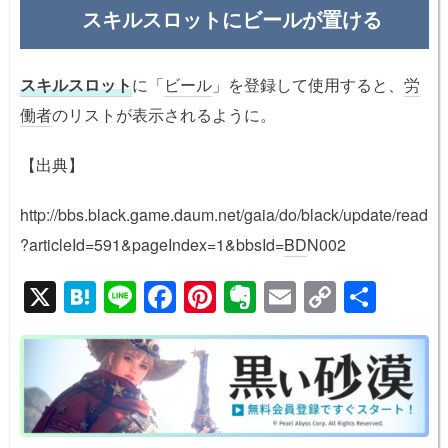
スキルスロット
にビールが置ける
スキルスロット
に「
ビール
」を登録して使用すると、
労
働者
のリストが表示されるように。
【出典】
http://bbs.black.game.daum.net/gaia/do/black/update/read
?articleId=591&pageIndex=1&bbsId=
BD
N002
X
H
Li
F
Pi
E
E
C
共
at
n
a
nt
v
m
o
有
e
e
c
er
er
ail
p
n
e
e
n
y
a
b
st
ot
Li