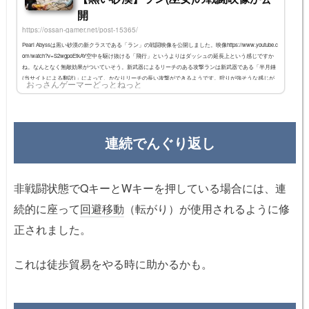
開
https://ossan-gamer.net/post-15365/
Pearl Abyssは黒い砂漠の新クラスである「ラン」の戦闘映像を公開しました。映像https://www.youtube.c
om/watch?v=S2wgpoEtkAY空中を駆け抜ける「飛行」というよりはダッシュの延長上という感じですか
ね。なんとなく無敵効果がついていそう。新武器によるリーチのある攻撃ランは新武器である「半月錘
(当サイトによる翻訳)」によって、かなりリーチの長い攻撃ができるようです。狩りが強そうな感じが
おっさんゲーマーどっとねっと
します。
連続でんぐり返し
非戦闘状態でQキーとWキーを押している場合には、連
続的に座って
回避移動
（転がり）が使用されるように修
正されました。
これは徒歩貿易をやる時に助かるかも。